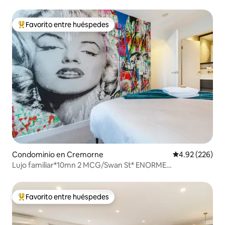
ciudad
Favorito entre huéspedes
De los mejores en Favorito entre huéspedes
Condominio en Cremorne
Calificación pr
4.92 (226)
Lujo familiar*10mn 2 MCG/Swan St* ENORME
patio*Aparcamiento
Favorito entre huéspedes
De los mejores en Favorito entre huéspedes