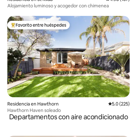
Alojamiento luminoso y acogedor con chimenea
Favorito entre huéspedes
De los mejores en Favorito entre huéspedes
Residencia en Hawthorn
Calificación 
5.0 (225)
Hawthorn Haven soleado
Departamentos con aire acondicionado