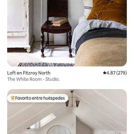
Loft en Fitzroy North
Calificación pr
4.87 (279)
The White Room - Studio.
Favorito entre huéspedes
De los mejores en Favorito entre huéspedes