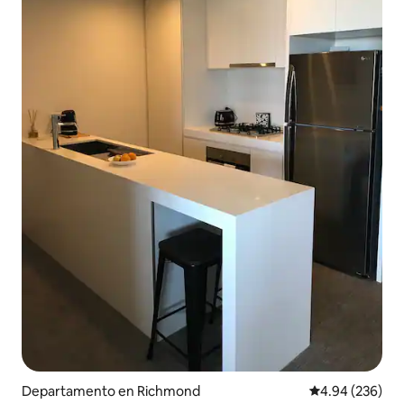
Departamento en Richmond
Calificación pr
4.94 (236)