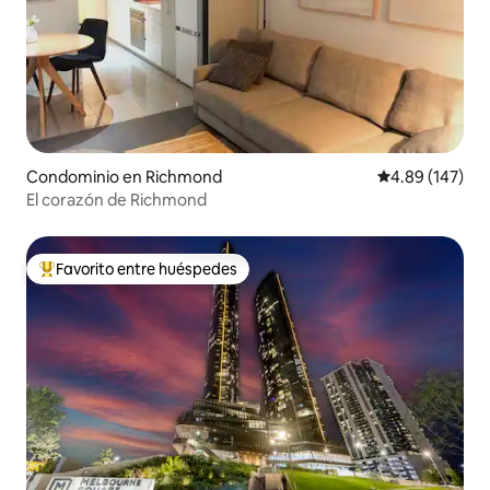
Condominio en Richmond
Calificación pr
4.89 (147)
El corazón de Richmond
Favorito entre huéspedes
De los mejores en Favorito entre huéspedes