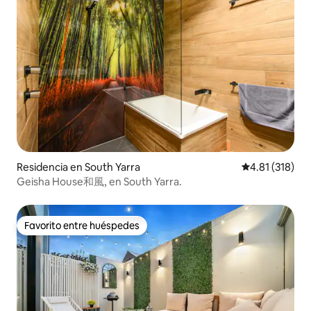
Residencia en South Yarra
Calificación p
4.81 (318)
Geisha House和風, en South Yarra.
Favorito entre huéspedes
Favorito entre huéspedes