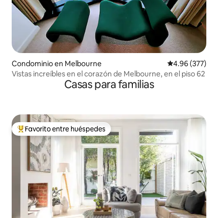
Condominio en Melbourne
Calificación pr
4.96 (377)
Vistas increíbles en el corazón de Melbourne, en el piso 62
Casas para familias
Favorito entre huéspedes
De los mejores en Favorito entre huéspedes