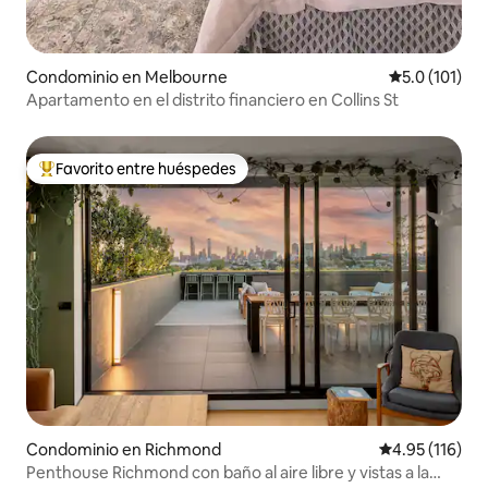
Condominio en Melbourne
Calificación 
5.0 (101)
Apartamento en el distrito financiero en Collins St
Favorito entre huéspedes
De los mejores en Favorito entre huéspedes
Condominio en Richmond
Calificación p
4.95 (116)
Penthouse Richmond con baño al aire libre y vistas a la