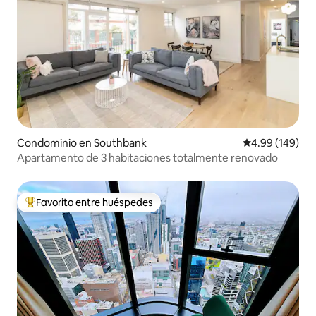
Condominio en Southbank
Calificación pr
4.99 (149)
Apartamento de 3 habitaciones totalmente renovado
Favorito entre huéspedes
De los mejores en Favorito entre huéspedes