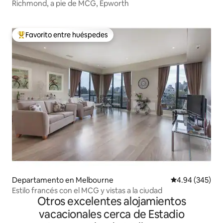
Richmond, a pie de MCG, Epworth
Favorito entre huéspedes
De los mejores en Favorito entre huéspedes
Departamento en Melbourne
Calificación pr
4.94 (345)
Estilo francés con el MCG y vistas a la ciudad
Otros excelentes alojamientos
vacacionales cerca de Estadio