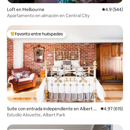
Loft en Melbourne
Calificación p
4.9 (544)
Apartamento en almacén en Central City
Favorito entre huéspedes
De los mejores en Favorito entre huéspedes
Suite con entrada independiente en Albert P
Calificación p
4.97 (615)
ark
Estudio Alouette, Albert Park