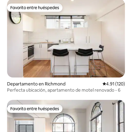
Favorito entre huéspedes
Favorito entre huéspedes
Departamento en Richmond
Calificación p
4.91 (120)
Perfecta ubicación, apartamento de motel renovado - 6
Favorito entre huéspedes
Favorito entre huéspedes