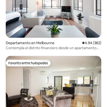
Departamento en Melbourne
Calificación pr
4.94 (382)
Contempla el distrito financiero desde un apartamento
boutique
Favorito entre huéspedes
Favorito entre huéspedes