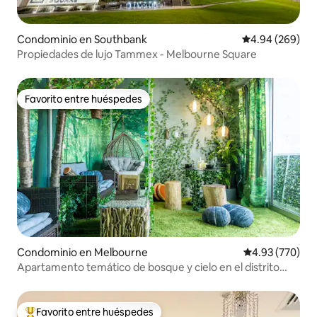
Condominio en Southbank
Calificación pr
4.94 (269)
Propiedades de lujo Tammex - Melbourne Square
Favorito entre huéspedes
Favorito entre huéspedes
Condominio en Melbourne
Calificación pr
4.93 (770)
Apartamento temático de bosque y cielo en el distrito
financiero de Melbourne
Favorito entre huéspedes