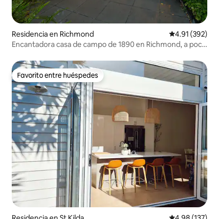
Residencia en Richmond
Calificación p
4.91 (392)
Encantadora casa de campo de 1890 en Richmond, a poca
distancia del MCG.
Favorito entre huéspedes
Favorito entre huéspedes
Residencia en St Kilda
Calificación p
4.98 (137)