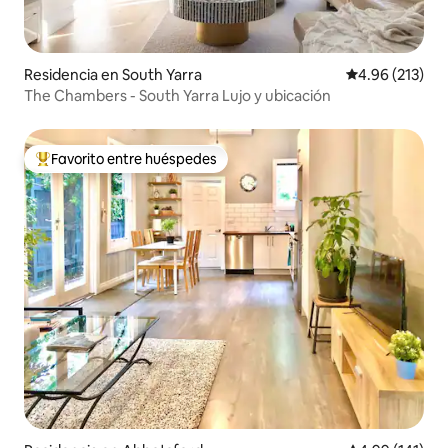
Residencia en South Yarra
Calificación p
4.96 (213)
The Chambers - South Yarra Lujo y ubicación
Favorito entre huéspedes
De los mejores en Favorito entre huéspedes