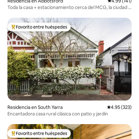
Residencia en Abbotsford
Calificación p
4.99 (141)
Toda la casa + estacionamiento cerca del MCG, la ciudad y
todo
Favorito entre huéspedes
De los mejores en Favorito entre huéspedes
Residencia en South Yarra
Calificación pr
4.95 (323)
Encantadora casa rural clásica con patio y jardín
Favorito entre huéspedes
De los mejores en Favorito entre huéspedes