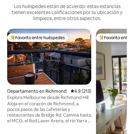
Los huéspedes están de acuerdo: estas estancias
tienen excelentes calificaciones por su ubicación y
limpieza, entre otros aspectos.
Favorito entre huéspedes
Favorito entre
De los mejores en Favorito entre huéspedes
De los mejores en
Departamento en Richmond
Calificación promedio: 4.9 de 5
4.9 (213)
Explora Melbourne desde Richmond Hill
Aloja en el corazón de Richmond, a
pocos pasos de las cafeterías y
restaurantes de Bridge Rd. Camina hasta
el MCG, el Rod Laver Arena, el río Yarra y
los Jardines Botánicos, o toma un tranvía
durante 10 minutos hasta el distrito