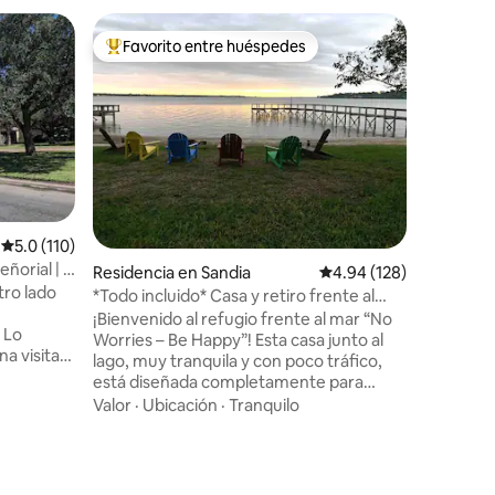
Residenci
Favorito entre huéspedes
Favor
re huéspedes
De los mejores en Favorito entre huéspedes
De los 
La casa de
* Retiro f
embarcad
pesca (lu
nocturna)
20 minuto
Familiar
·
admiten 
Ideal par
Nuestra c
Calificación promedio: 5.0 de 5; 110 evaluaciones
5.0 (110)
perfecta 
ñorial | 5
Residencia en Sandia
Calificación promedio: 
4.94 (128)
trabajar,
tro lado
parejas o
*Todo incluido* Casa y retiro frente al
mar, ¡la b
lago
¡Bienvenido al refugio frente al mar “No
o
para la o
Worries – Be Happy”! Esta casa junto al
a visita
poca dist
lago, muy tranquila y con poco tráfico,
cogedor
muchos r
está diseñada completamente para
actividad
descansar, relajarse y disfrutar de la
Valor
·
Ubicación
·
Tranquilo
ernet. -
terapia de olas ilimitada. En el interior, un
da - 4
diseño espacioso garantiza que todos
iones
 el primer
tengan espacio para relajarse sin sentirse
apretados. ¡Afuera, puedes asar a la