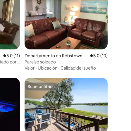
iones
Calificación promedio: 5.0 de 5; 11 evaluaciones
5.0 (11)
Departamento en Robstown
Calificación promedi
5.0 (10)
añado por
Paraíso soleado
Valor
·
Ubicación
·
Calidad del sueño
Superanfitrión
Superanfitrión