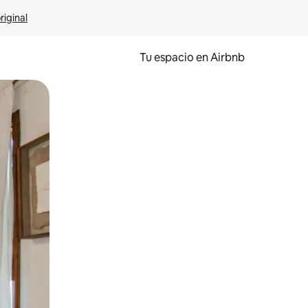
riginal
Tu espacio en Airbnb
ien tocando y deslizando la pantalla.