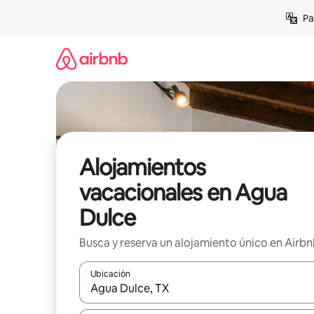
Ir
Pa
al
contenido
Alojamientos
vacacionales en Agua
Dulce
Busca y reserva un alojamiento único en Airb
Ubicación
Cuando los resultados estén disponibles, podrás na