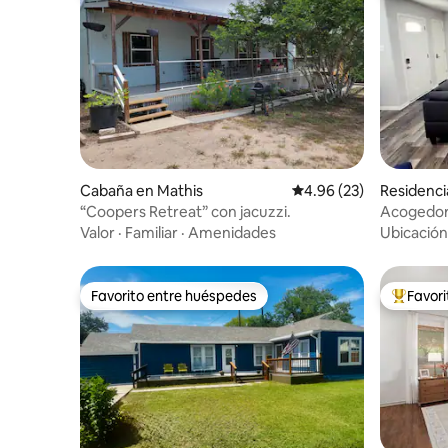
Cabaña en Mathis
Calificación promedio:
4.96 (23)
Residenci
“Coopers Retreat” con jacuzzi.
Acogedora
Valor
·
Familiar
·
Amenidades
Ubicación
Favorito entre huéspedes
Favor
Favorito entre huéspedes
De los m