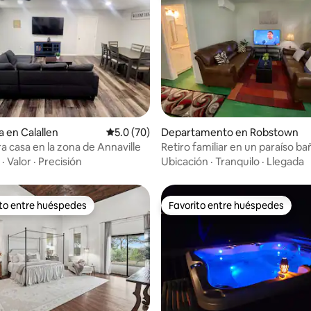
 4.96 de 5; 23 evaluaciones
a en Calallen
Calificación promedio: 5.0 de 5; 70 evaluac
5.0 (70)
Departamento en Robstown
 casa en la zona de Annaville
Retiro familiar en un paraíso b
el sol
·
Valor
·
Precisión
Ubicación
·
Tranquilo
·
Llegada
ito entre huéspedes
Favorito entre huéspedes
ejores en Favorito entre huéspedes
Favorito entre huéspedes