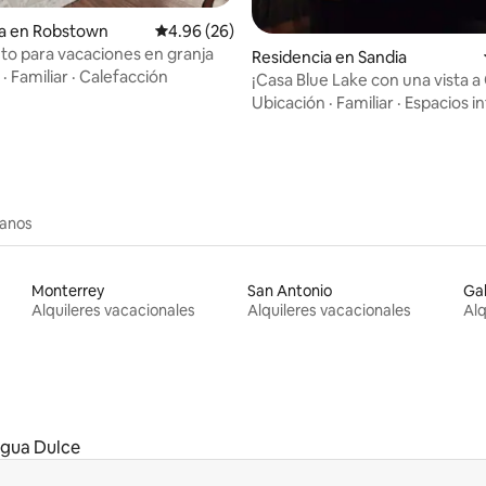
ia en Robstown
Calificación promedio: 4.96 de 5; 26 evaluac
4.96 (26)
to para vacaciones en granja
 4.98 de 5; 92 evaluaciones
Residencia en Sandia
·
Familiar
·
Calefacción
¡Casa Blue Lake con una vista a
Ubicación
·
Familiar
·
Espacios in
canos
Monterrey
San Antonio
Ga
Alquileres vacacionales
Alquileres vacacionales
Alq
gua Dulce