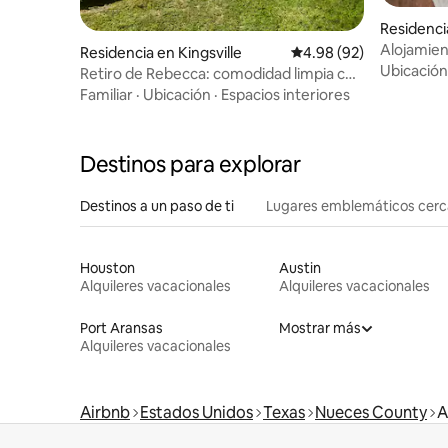
Residenc
Alojamien
Residencia en Kingsville
Calificación promedio:
4.98 (92)
Ubicación
Retiro de Rebecca: comodidad limpia con
3 camas tamaño king
Familiar
·
Ubicación
·
Espacios interiores
Destinos para explorar
Destinos a un paso de ti
Lugares emblemáticos cer
Houston
Austin
Alquileres vacacionales
Alquileres vacacionales
Port Aransas
Mostrar más
Alquileres vacacionales
Airbnb
Estados Unidos
Texas
Nueces County
A