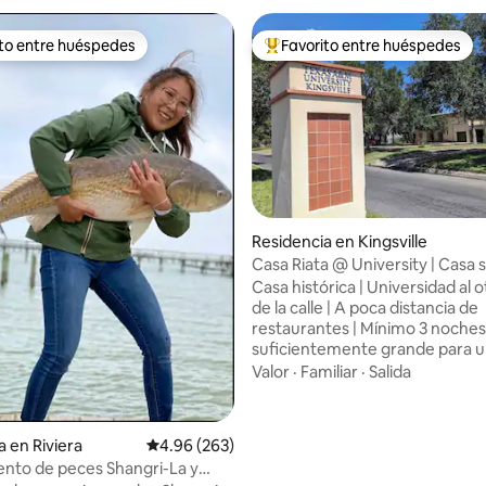
ito entre huéspedes
Favorito entre huéspedes
ejores en Favorito entre huéspedes
De los mejores en Favorito ent
4.84 de 5; 169 evaluaciones
Residencia en Kingsville
Casa Riata @ University | Casa se
camas
Casa histórica | Universidad al o
de la calle | A poca distancia de
restaurantes | Mínimo 3 noches L
suficientemente grande para un
familiar, lo suficientemente a
Valor
·
Familiar
·
Salida
para un solo huésped - 2 áreas de trabajo
con computadoras - Gigabit Int
Cafetería completamente surti
a en Riviera
Calificación promedio: 4.96 de 5; 263 evaluac
4.96 (263)
dormitorios. - Suite principal en
to de peces Shangri-La y
piso | Habitación king - Segundo piso | 1