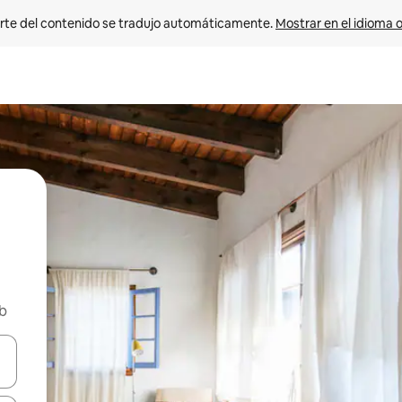
rte del contenido se tradujo automáticamente. 
Mostrar en el idioma o
nb
vegar usando las teclas de las flechas hacia arriba y hacia abajo, o b