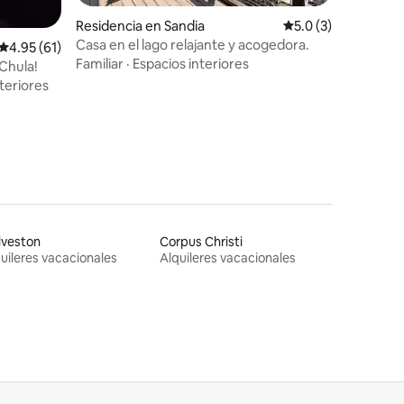
iones
Residencia en Sandia
Calificación promed
5.0 (3)
Casa en el lago relajante y acogedora.
Calificación promedio: 4.95 de 5; 61 evaluaciones
4.95 (61)
Familiar
·
Espacios interiores
 Chula!
teriores
lveston
Corpus Christi
uileres vacacionales
Alquileres vacacionales