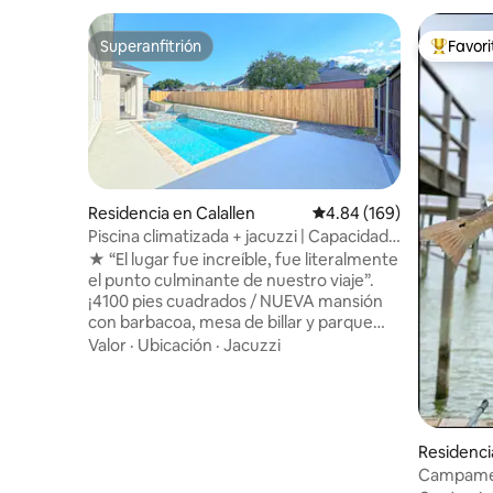
Superanfitrión
Favor
Superanfitrión
De los m
Residencia en Calallen
Calificación promedio: 
4.84 (169)
Piscina climatizada + jacuzzi | Capacidad
para 16 personas | 5 habitaciones
★ “El lugar fue increíble, fue literalmente
el punto culminante de nuestro viaje”.
¡4100 pies cuadrados / NUEVA mansión
con barbacoa, mesa de billar y parque
cercano! ☞ ¡Disfruta de la nueva piscina y
Valor
·
Ubicación
·
Jacuzzi
la bañera de hidromasaje! ☞ Patio con
cocina al aire libre + barbacoa + comedor
Patio trasero☞ completamente cercado
+ se admiten mascotas* por favor
registra a tus mascotas ☞ Suite principal
Residenci
con cama tamaño king y bañera de
Campamen
inmersión ☞ → Estacionamiento