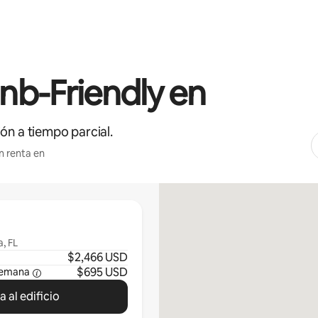
b-Friendly en
ón a tiempo parcial.
n renta en
, FL
$2,466 USD
$695 USD
semana
 al edificio