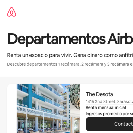
Ir
al
contenido
Departamentos Airbn
Renta un espacio para vivir. Gana dinero como anfitri
Descubre departamentos 1 recámara, 2 recámara y 3 recámara e
Mostrando 0 de 0 elementos
The Desota
1415 2nd Street, Sarasota
Renta mensual inicial
Ingresos promedio por 
Contacta