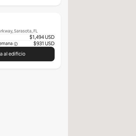
rkway, Sarasota, FL
$1,494 USD
$931 USD
semana
 al edificio