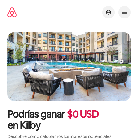
Ir
al
contenido
Podrías ganar
$
0
USD
en
Kilby
Descubre cómo calculamos los ingresos potenciales