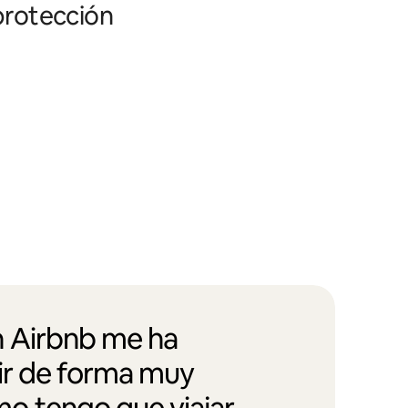
 protección
 Airbnb me ha
vir de forma muy
 tengo que viajar,