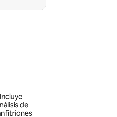
 Incluye
álisis de
nfitriones