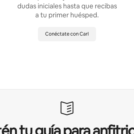
dudas iniciales hasta que recibas
a tu primer huésped.
Conéctate con Carl
én tu guía para anfitri