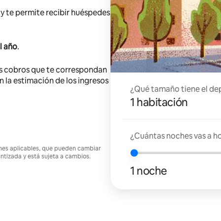
y te permite recibir huéspedes
l año
.
s cobros que te correspondan
en la estimación de los ingresos
¿Qué tamaño tiene el de
1 habitación
¿Cuántas noches vas a h
ciones aplicables, que pueden cambiar
antizada y está sujeta a cambios.
1 noche