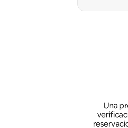
Una pro
verifica
reservaci