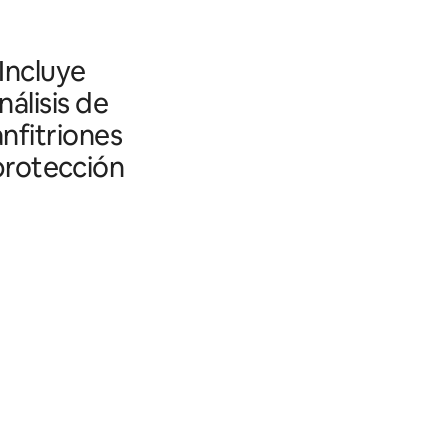
 Incluye
álisis de
nfitriones
 protección