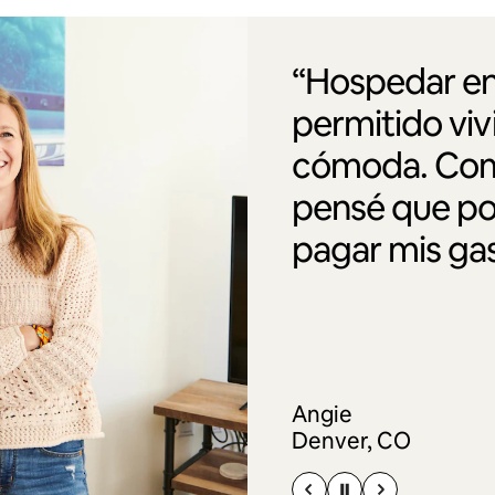
“Hospedar en
permitido vi
cómoda. Como
pensé que po
pagar mis gas
Angie
Denver, CO