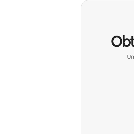
Obt
Un