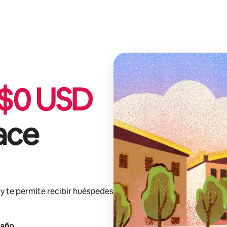
$
0
USD
ace
y te permite recibir huéspedes
 año
.