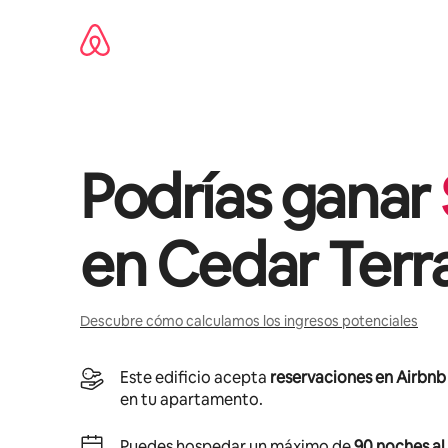
Ir
al
contenido
Podrías ganar
en
Cedar Terr
Descubre cómo calculamos los ingresos potenciales
Este edificio acepta
reservaciones en Airbnb
en tu apartamento.
Puedes hospedar un máximo de
90 noches al