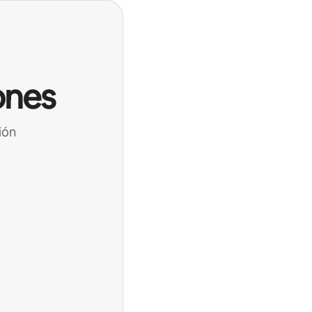
ones
ión