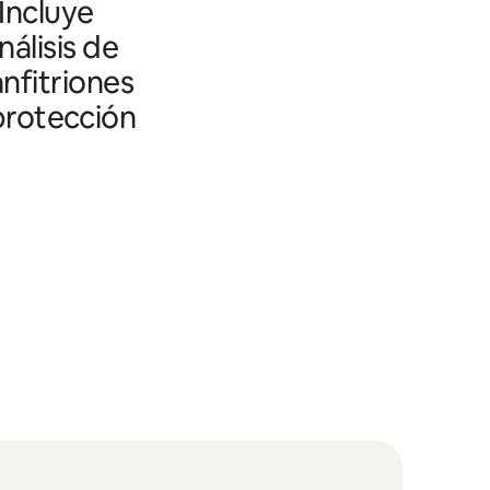
 Incluye
álisis de
nfitriones
 protección