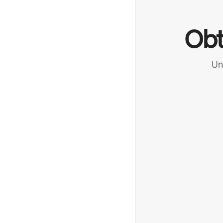
Obt
Un