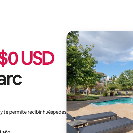
$
0
USD
arc
y te permite recibir huéspedes
l año
.