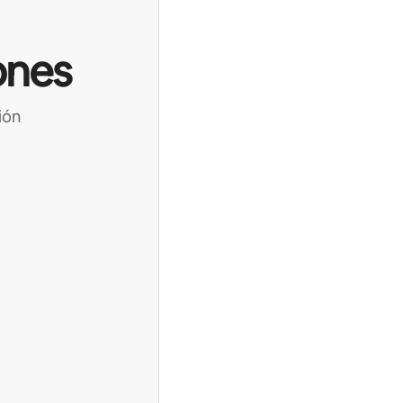
ones
ión