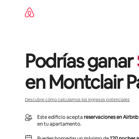
Ir
al
contenido
Podrías ganar
en
Montclair P
Descubre cómo calculamos los ingresos potenciales
Este edificio acepta
reservaciones en Airbnb
en tu apartamento.
Puedes hospedar un máximo de
120 noches a