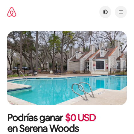
Ir
al
contenido
Podrías ganar
$
0
USD
en
Serena Woods