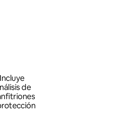
 Incluye
álisis de
nfitriones
 protección