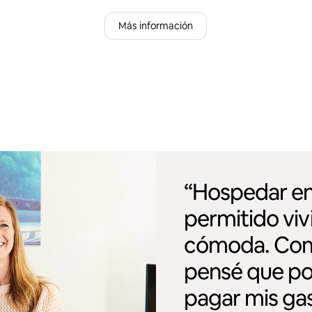
Más información
“Hospedar en
permitido vi
cómoda. Como
pensé que po
pagar mis gas