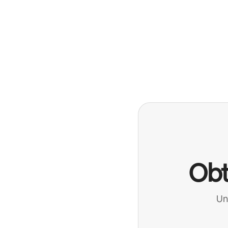
Obt
Un