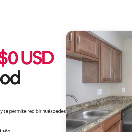
$
0
USD
ood
y te permite recibir huéspedes
l año
.