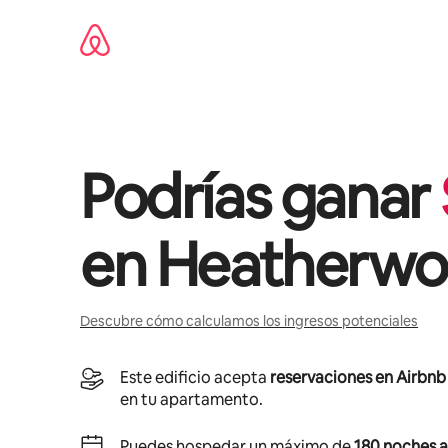
Ir
al
contenido
Podrías ganar
en
Heatherw
Descubre cómo calculamos los ingresos potenciales
Este edificio acepta
reservaciones en Airbnb
en tu apartamento.
Puedes hospedar un máximo de
180 noches a