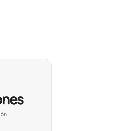
ones
ión