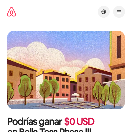
Ir
al
contenido
Podrías ganar
$
0
USD