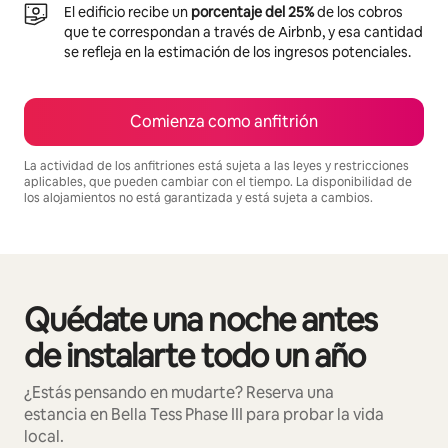
El edificio recibe un
porcentaje del 25%
de los cobros
que te correspondan a través de Airbnb, y esa cantidad
se refleja en la estimación de los ingresos potenciales.
Comienza como anfitrión
La actividad de los anfitriones está sujeta a las leyes y restricciones
aplicables, que pueden cambiar con el tiempo. La disponibilidad de
los alojamientos no está garantizada y está sujeta a cambios.
Podrías ganar $543 al mes
Quédate una noche antes
Mostrando 0 de 0 elementos
de instalarte todo un año
¿Estás pensando en mudarte? Reserva una
estancia en Bella Tess Phase III para probar la vida
local.