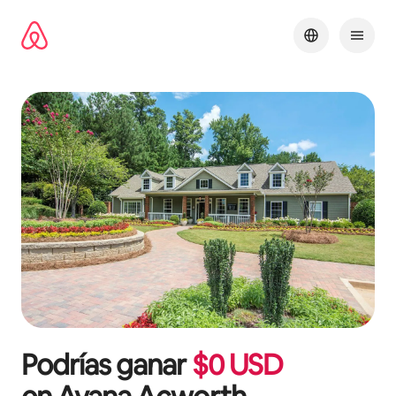
Ir
al
contenido
Podrías ganar
$
0
USD