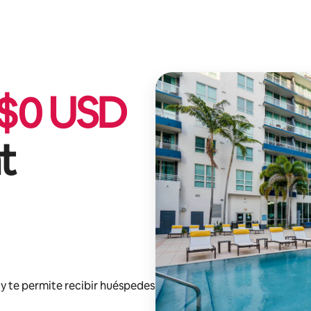
$
0
USD
t
y te permite recibir huéspedes