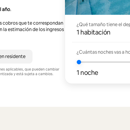
l año
.
s cobros que te correspondan
¿Qué tamaño tiene el de
en la estimación de los ingresos
1 habitación
¿Cuántas noches vas a h
en residente
ciones aplicables, que pueden cambiar
1 noche
antizada y está sujeta a cambios.