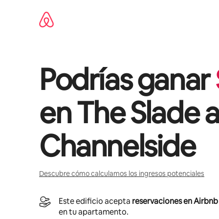
Ir
al
contenido
Podrías ganar
en
The Slade a
Channelside
Descubre cómo calculamos los ingresos potenciales
Este edificio acepta
reservaciones en Airbnb
en tu apartamento.