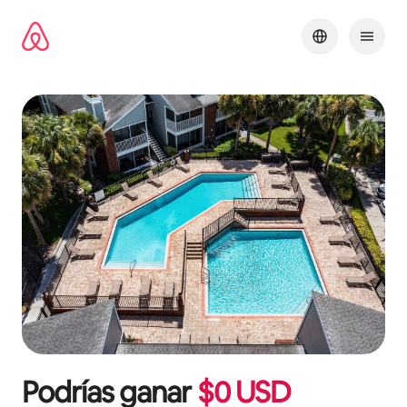
Ir
al
contenido
Podrías ganar
$
0
USD