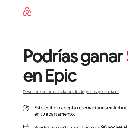
Ir
al
contenido
Podrías ganar
en
Epic
Descubre cómo calculamos los ingresos potenciales
Este edificio acepta
reservaciones en Airbnb
en tu apartamento.
Puedes hospedar un máximo de
90 noches al