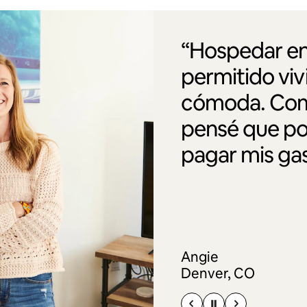
“Hospedar en
permitido vi
cómoda. Como
pensé que po
pagar mis gas
Angie
Denver, CO