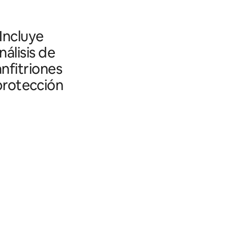
 Incluye
álisis de
nfitriones
 protección