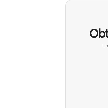
Obt
Un