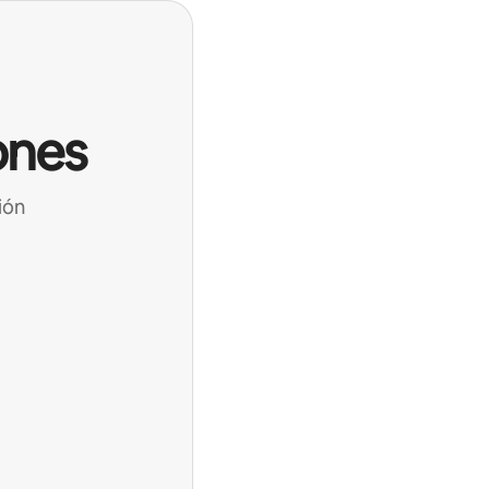
ones
ión