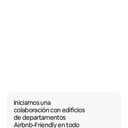
Iniciamos una colaboración con edificios 
Iniciamos una
colaboración
con
edificios
de departamentos
Airbnb-Friendly en todo