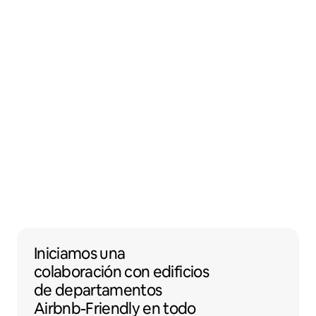
Iniciamos una colaboración con edificios 
Iniciamos una
colaboración
con
edificios
de departamentos
Airbnb-Friendly en todo