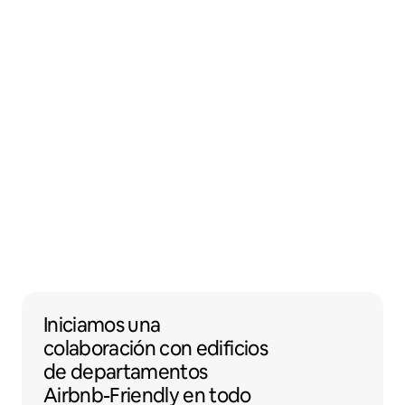
Iniciamos una colaboración con edificios 
Iniciamos una
colaboración
con
edificios
de departamentos
Airbnb-Friendly en todo