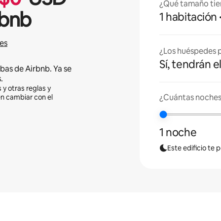
¿Qué tamaño tie
rbnb
1 habitación
es
¿Los huéspedes p
Sí, tendrán e
bas de Airbnb. Ya se
.
 y otras reglas y
¿Cuántas noches
en cambiar con el
1 noche
Este edificio te