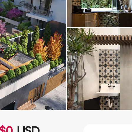
$
0
USD