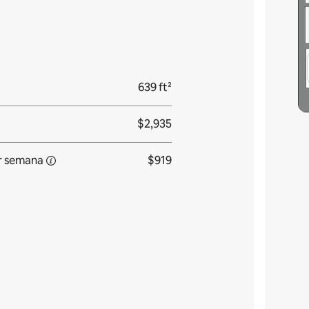
639 ft²
$2,935
r
semana
$919