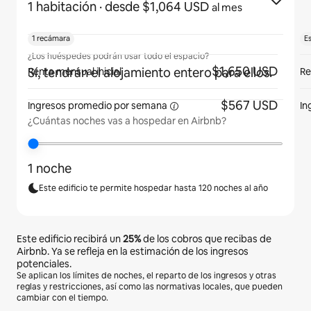
1 habitación
· desde $1,064 USD
al mes
1 recámara
E
¿Los huéspedes podrán usar todo el espacio?
$1,650 USD
Sí, tendrán el alojamiento entero para ellos.
Renta mensual inicial
Re
$567 USD
Ingresos promedio por
semana
In
¿Cuántas noches vas a hospedar en Airbnb?
1 noche
Este edificio te permite hospedar hasta 120 noches al año
Este edificio recibirá un
25%
de los cobros que recibas de
Airbnb. Ya se refleja en la estimación de los ingresos
potenciales.
Se aplican los límites de noches, el reparto de los ingresos y otras
reglas y restricciones, así como las normativas locales, que pueden
cambiar con el tiempo.