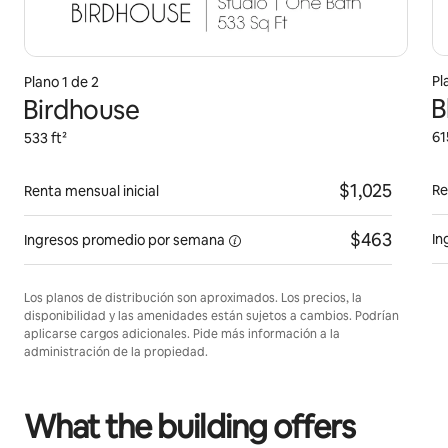
Pl
Plano 1 de 2
B
Birdhouse
61
533 ft²
$1,025
Re
Renta mensual inicial
$463
In
Ingresos promedio por
semana
Los planos de distribución son aproximados. Los precios, la
disponibilidad y las amenidades están sujetos a cambios. Podrían
aplicarse cargos adicionales. Pide más información a la
administración de la propiedad.
What the building offers