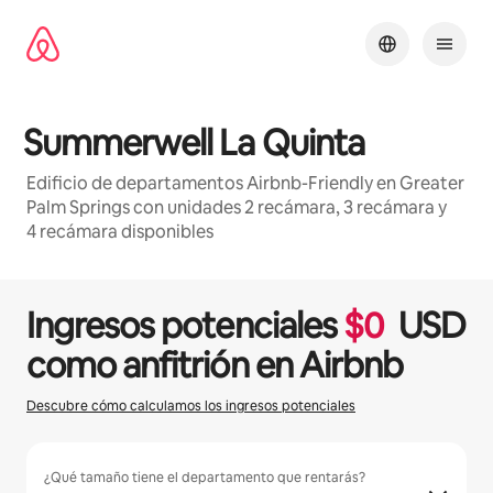
Ir
al
contenido
Summerwell La Quinta
Edificio de departamentos Airbnb-Friendly en Greater
Palm Springs con unidades 2 recámara, 3 recámara y
4 recámara disponibles
1 / 27
Mostrando 0 de 0 elementos
Ingresos potenciales
$
0
USD
como anfitrión en Airbnb
Descubre cómo calculamos los ingresos potenciales
¿Qué tamaño tiene el departamento que rentarás?