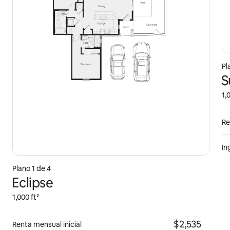
Pl
S
1,
Re
In
Plano 1 de 4
Eclipse
1,000 ft²
$2,535
Renta mensual inicial