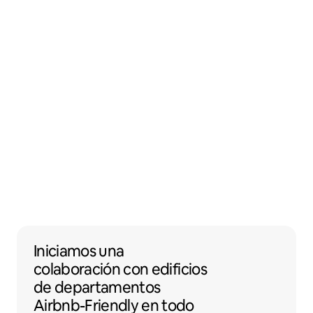
Iniciamos una colaboración con edificios 
Iniciamos una
colaboración
con
edificios
de departamentos
Airbnb-Friendly en todo