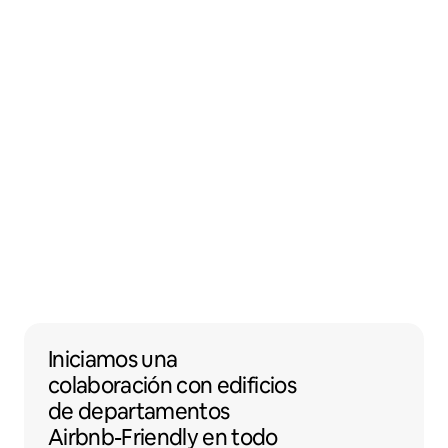
Iniciamos una colaboración con edificios 
Iniciamos una
colaboración
con
edificios
de departamentos
Airbnb-Friendly en todo