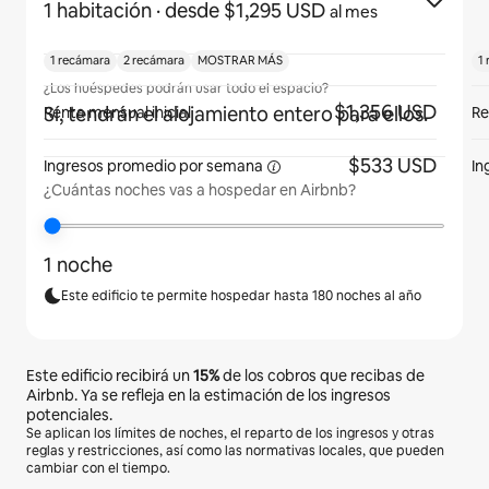
1 habitación
· desde $1,295 USD
al mes
1 recámara
2 recámara
MOSTRAR MÁS
1
¿Los huéspedes podrán usar todo el espacio?
$1,356 USD
Sí, tendrán el alojamiento entero para ellos.
Renta mensual inicial
Re
$533 USD
Ingresos promedio por
semana
In
¿Cuántas noches vas a hospedar en Airbnb?
1 noche
Este edificio te permite hospedar hasta 180 noches al año
Este edificio recibirá un
15%
de los cobros que recibas de
Airbnb. Ya se refleja en la estimación de los ingresos
potenciales.
Se aplican los límites de noches, el reparto de los ingresos y otras
reglas y restricciones, así como las normativas locales, que pueden
cambiar con el tiempo.