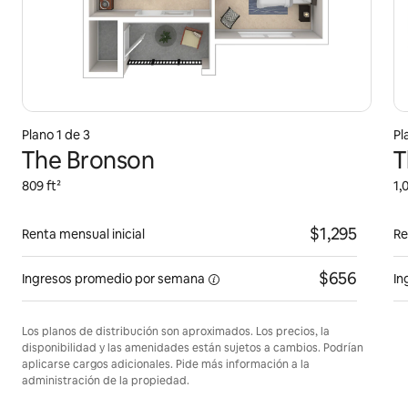
Plano 1 de 3
Pl
The Bronson
T
809 ft²
1,
$1,295
Renta mensual inicial
Re
$656
Ingresos promedio por
semana
In
Los planos de distribución son aproximados. Los precios, la
disponibilidad y las amenidades están sujetos a cambios. Podrían
aplicarse cargos adicionales. Pide más información a la
administración de la propiedad.