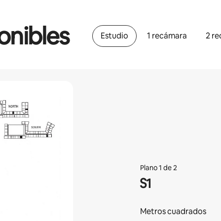
onibles
Estudio
1 recámara
2 r
Plano 1 de 2
S1
Metros cuadrados