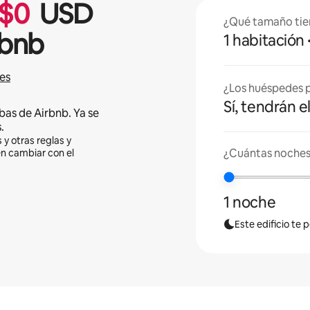
$
0
USD
¿Qué tamaño tie
rbnb
1 habitación
es
¿Los huéspedes p
Sí, tendrán e
bas de Airbnb. Ya se
.
 y otras reglas y
¿Cuántas noches
en cambiar con el
1 noche
Este edificio te