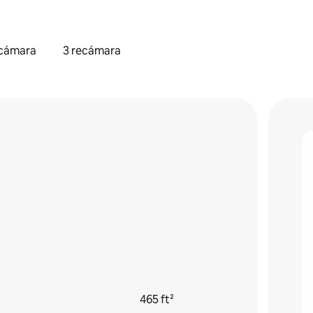
ecámara
3 recámara
465 ft²