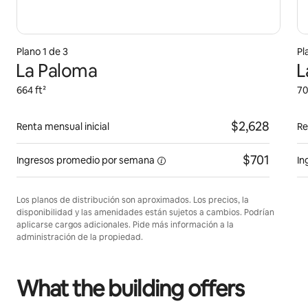
Plano 1 de 3
Pl
La Paloma
L
664 ft²
70
$2,628
Renta mensual inicial
Re
$701
Ingresos promedio por
semana
In
Los planos de distribución son aproximados. Los precios, la
disponibilidad y las amenidades están sujetos a cambios. Podrían
aplicarse cargos adicionales. Pide más información a la
administración de la propiedad.
What the building offers