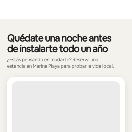
Quédate una noche antes
Mostrando 0 de 0 elementos
de instalarte todo un año
¿Estás pensando en mudarte? Reserva una
estancia en Marina Playa para probar la vida local.