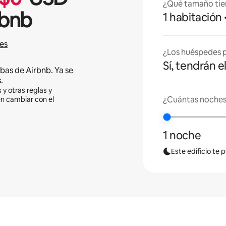
¿Qué tamaño tie
rbnb
1 habitación
es
¿Los huéspedes p
Sí, tendrán e
bas de Airbnb. Ya se
.
 y otras reglas y
¿Cuántas noches
en cambiar con el
1 noche
Este edificio te