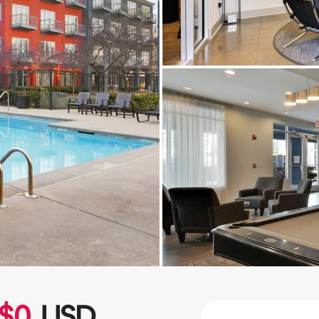
$
0
USD