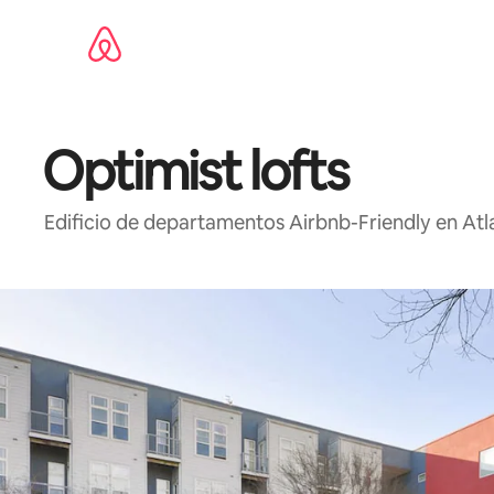
Ir
al
contenido
Optimist lofts
Edificio de departamentos Airbnb-Friendly en At