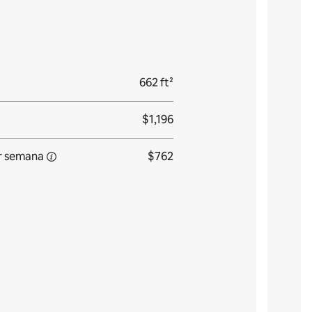
662 ft²
$1,196
r
semana
$762