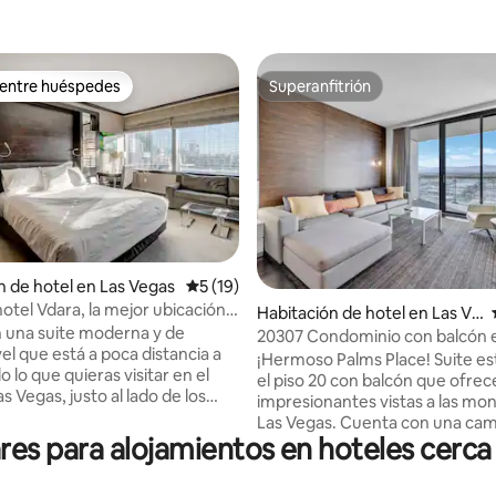
 entre huéspedes
Superanfitrión
 entre huéspedes
Superanfitrión
 4.9 de 5; 258 evaluaciones
n de hotel en Las Vegas
Calificación promedio: 5 de 5; 19 evaluac
5 (19)
hotel Vdara, la mejor ubicación
Habitación de hotel en Las Ve
gas Strip
n una suite moderna y de
gas
20307 Condominio con balcón e
el que está a poca distancia a
20. Estacionamiento gratuito
¡Hermoso Palms Place! Suite es
o lo que quieras visitar en el
el piso 20 con balcón que ofrec
as Vegas, justo al lado de los
impresionantes vistas a las mo
osmo y Aria. Una suite de
Las Vegas. Cuenta con una ca
ios rara dentro del hotel que no
s para alojamientos en hoteles cerca 
king, sofá cama tamaño queen,
, nuestros huéspedes obtienen
pequeña con electrodoméstico
experiencia y comodidades que
acero inoxidable, barra de des