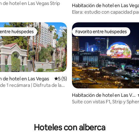
n de hotel en Las Vegas Strip
Habitación de hotel en Las Veg
Elara: estudio con capacidad pa
personas
 entre huéspedes
Favorito entre huéspedes
 entre huéspedes
Favorito entre huéspedes
n de hotel en Las Vegas
Calificación promedio: 5 de 5; 5 evaluac
5 (5)
de 1 recámara | Disfruta de la
de Las Vegas
Habitación de hotel en Las Ve
gas
Suite con vistas F1, Strip y Sphe
tarifa de resort
 4.85 de 5; 68 evaluaciones
Hoteles con alberca