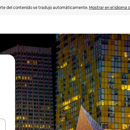
rte del contenido se tradujo automáticamente. 
Mostrar en el idioma o
vegar usando las teclas de las flechas hacia arriba y hacia abajo, o b