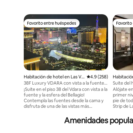
Favorito entre huéspedes
Favorito
Favorito entre huéspedes
Favorito
Habitación de hotel en Las Ve
Calificación promedio:
4.9 (258)
Habitació
gas
38F Luxury VDARA con vista a la fuente •
Suite del 
Valet gratuito
de Las Ve
¡Suite en el piso 38 del Vdara con vista a la
Alójate e
fuente y la esfera del Bellagio!
primer niv
Contempla las fuentes desde la cama y
pie de tod
disfruta de una de las vistas más
Strip de L
emblemáticas de Las Vegas. A solo 6
casinos C
minutos a pie de Bellagio a través de
propietar
Amenidades populare
pasillos interiores. Tarifas e impuestos del
es casino
complejo incluidos, estacionamiento con
la misma 