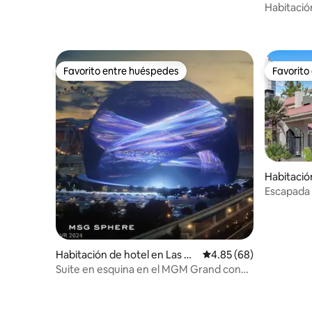
gas
Habitació
Favorito entre huéspedes
Favorito
Favorito entre huéspedes
Favorito
Habitació
Escapada 
emoción 
Habitación de hotel en Las Ve
Calificación promedio:
4.85 (68)
gas
Suite en esquina en el MGM Grand con
vistas a la esfera y a la F1