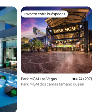
Favorito entre huéspedes
Favorito entre huéspedes
iones
Park MGM Las Vegas
Calificación promedio: 
4.74 (297)
Park MGM dos camas tamaño queen