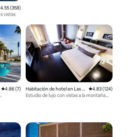
alificación promedio: 4.55 de 5; 358 evaluaciones
4.55 (358)
s vistas
iones
Calificación promedio: 4.86 de 5; 7 evaluaciones
4.86 (7)
Habitación de hotel en Las V
Calificación promedio: 
4.83 (124)
egas
Estudio de lujo con vistas a la montaña
SIN TASA DEL CENTRO VACACIONAL