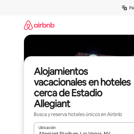
Ir
Pa
al
contenido
Alojamientos
vacacionales en hoteles
cerca de Estadio
Allegiant
Busca y reserva hoteles únicos en Airbnb
Ubicación
Cuando los resultados estén disponibles, podrás na