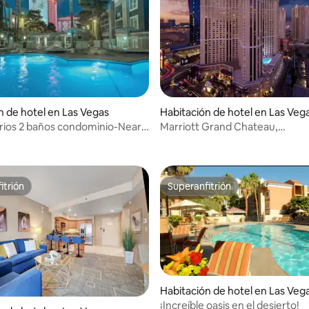
 4.91 de 5; 22 evaluaciones
n de hotel en Las Vegas
Habitación de hotel en Las Veg
rios 2 baños condominio-Near
Marriott Grand Chateau,
y-MGM
estudio/habitación de invitado
itrión
Superanfitrión
itrión
Superanfitrión
Habitación de hotel en Las Veg
¡Increíble oasis en el desierto!