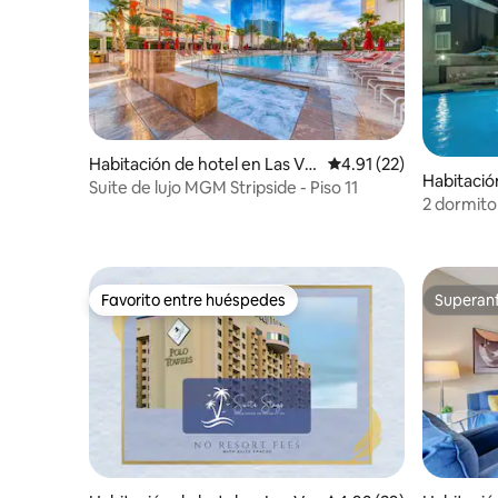
Habitación de hotel en Las Ve
Calificación promedio:
4.91 (22)
Habitació
gas
Suite de lujo MGM Stripside - Piso 11
2 dormito
Mandala
Favorito entre huéspedes
Superanf
Favorito entre huéspedes
Superanf