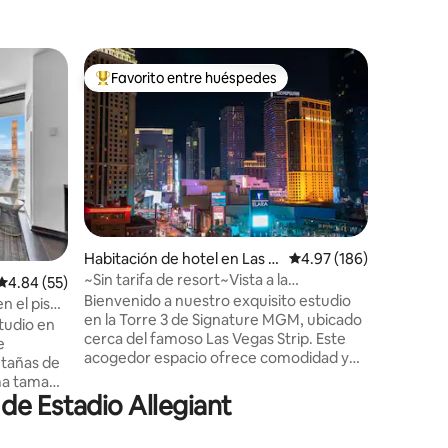
Habitació
Favorito entre huéspedes
Favorit
De los mejores en Favorito entre huéspedes
Favorit
gas
Suite en e
tarifas d
¡Te damos
Experimen
suite ult
dormitor
envolvent
Vegas Str
con inter
personal
iones
Habitación de hotel en Las V
Calificación promedio: 
4.97 (186)
equipada
egas
~Sin tarifa de resort~Vista a la
Calificación promedio: 4.84 de 5; 55 evaluaciones
4.84 (55)
ventanas 
calle~Aparcacoches gratuito~Vista a la
Bienvenido a nuestro exquisito estudio
energía d
n el piso
pista de F1~
en la Torre 3 de Signature MGM, ubicado
casa. Dis
tudio en
cerca del famoso Las Vegas Strip. Este
GRATIS, 
e
acogedor espacio ofrece comodidad y
acceso di
ntañas de
conveniencia inigualables. Descubre
distancia 
ma tamaño
casinos vibrantes, restaurantes, tiendas,
nocturna 
de Estadio Allegiant
 cocina
entretenimiento y lugares emblemáticos
s de
a solo unos pasos. ¡SIN TARIFAS DE
ayuno,