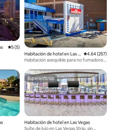
as
Calificación promedio: 5 de 5; 5 evaluaciones
5 (5)
Habitación de hotel en Las V
Calificación promedio: 
4.64 (257)
s_#2
egas
Habitación asequible para no fumadores
con 2 camas cerca de The Strip.
Superanfitrión
Superanfitrión
as
Habitación de hotel en Las Vegas
Suite de lujo en Las Vegas Strip, sin