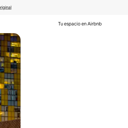
riginal
Tu espacio en Airbnb
ien tocando y deslizando la pantalla.