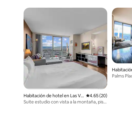
Habitació
gas
Palms Plac
abierto
Habitación de hotel en Las Ve
Calificación promedio:
4.65 (20)
gas
Suite estudio con vista a la montaña, piso
16 #16307