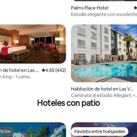
Palms Place Hotel
C
Estudio elegante con excelente
n de hotel en Las V
Calificación promedio: 4.65 de 5; 442 evaluac
4.65 (442)
n king - 1 cama
Habitación de hotel en Las Veg
 4.82 de 5; 61 evaluaciones
as
Caminata al estadio Allegiant +
Hoteles con patio
desayuno. Piscina. Gimnasio.
itrión
Favorito entre huéspedes
itrión
Favorito entre huéspedes