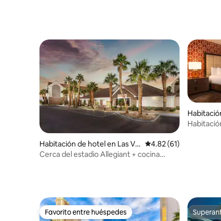
Habitació
egas
Habitació
Habitación de hotel en Las Ve
Calificación promedio:
4.82 (61)
gas
Cerca del estadio Allegiant + cocina
completa y desayuno
Favorito entre huéspedes
Superanf
Favorito entre huéspedes
Superanf