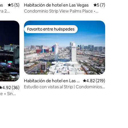
as
Calificación promedio: 5 de 5; 5 evaluaciones
5 (5)
Habitación de hotel en Las Vegas
Calificación prom
5 (7)
ra 2
Condominio Strip View Palms Place •
Balcón • Servicio de valet
Favorito entre huéspedes
Favorito entre huéspedes
iones
Habitación de hotel en Las V
Calificación promedio: 
4.82 (219)
egas
Estudio con vistas al Strip | Condominios
Calificación promedio: 4.92 de 5; 36 evaluaciones
4.92 (36)
Palms Place
re + Sin