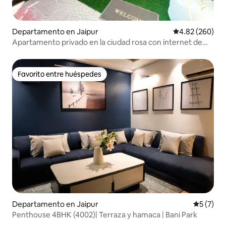
Departamento en Jaipur
Calificación pr
4.82 (260)
Apartamento privado en la ciudad rosa con internet de
alta velocidad
Favorito entre huéspedes
Favorito entre huéspedes
Departamento en Jaipur
Calificac
5 (7)
Penthouse 4BHK (4002)| Terraza y hamaca | Bani Park