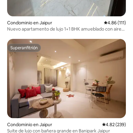
Condominio en Jaipur
Calificación p
4.86 (111)
Nuevo apartamento de lujo 1+1 BHK amueblado con aire
acondicionado
Superanfitrión
Superanfitrión
Condominio en Jaipur
Calificación pr
4.82 (239)
Suite de lujo con bañera grande en Banipark Jaipur