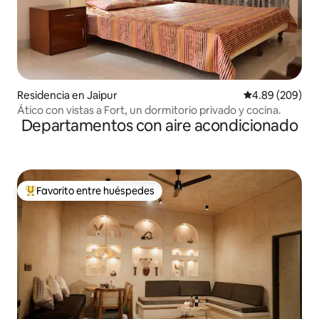
Residencia en Jaipur
Calificación pr
4.89 (209)
Ático con vistas a Fort, un dormitorio privado y cocina.
Departamentos con aire acondicionado
Favorito entre huéspedes
De los mejores en Favorito entre huéspedes