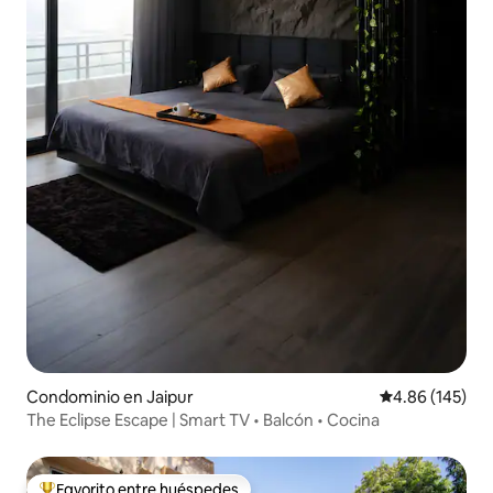
Condominio en Jaipur
Calificación pr
4.86 (145)
The Eclipse Escape | Smart TV • Balcón • Cocina
Favorito entre huéspedes