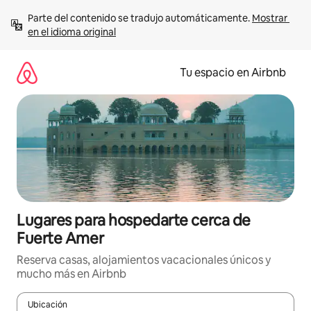
Ir
Parte del contenido se tradujo automáticamente. 
Mostrar 
al
en el idioma original
contenido
Tu espacio en Airbnb
Lugares para hospedarte cerca de
Fuerte Amer
Reserva casas, alojamientos vacacionales únicos y
mucho más en Airbnb
Ubicación