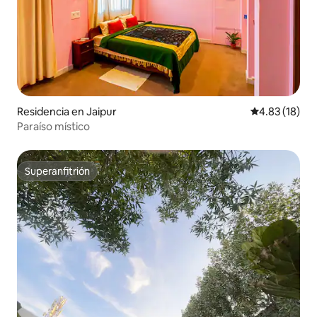
Residencia en Jaipur
Calificación 
4.83 (18)
Paraíso místico
Superanfitrión
Superanfitrión