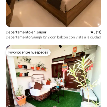
Departamento en Jaipur
Calificaci
5 (11)
Departamento Saanjh 1212 con balcón con vista a la ciudad
Favorito entre huéspedes
Favorito entre huéspedes