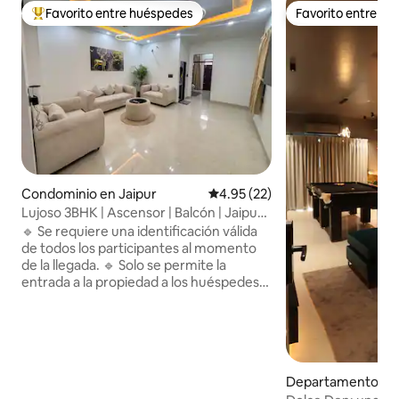
Favorito entre huéspedes
Favorito entre h
De los mejores en Favorito entre huéspedes
Favorito entre h
Condominio en Jaipur
Calificación promedio: 4.95 de 
4.95 (22)
Lujoso 3BHK | Ascensor | Balcón | Jaipur
Central
🔹 Se requiere una identificación válida
de todos los participantes al momento
de la llegada. 🔹 Solo se permite la
entrada a la propiedad a los huéspedes
registrados. 🔹 No se permiten visitantes
externos ni huéspedes no registrados
sin la aprobación previa del anfitrión.
Experimente la vida de lujo con Opal
Crown Homes en la tranquila colonia de
Departamento en 
Talkatora, en el centro de Jaipur. Este