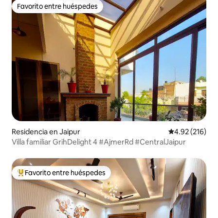
Favorito entre huéspedes
Favorito entre huéspedes
Residencia en Jaipur
Calificación p
4.92 (216)
Villa familiar GrihDelight 4 #AjmerRd #CentralJaipur
Favorito entre huéspedes
De los mejores en Favorito entre huéspedes