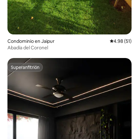
Condominio en Jaipur
Calificación 
4.98 (51)
Abadía del Coronel
Superanfitrión
Superanfitrión