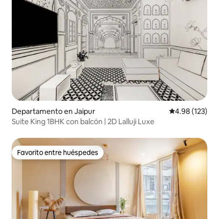
Departamento en Jaipur
Calificación p
4.98 (123)
Suite King 1BHK con balcón | 2D Lalluji Luxe
Favorito entre huéspedes
Favorito entre huéspedes