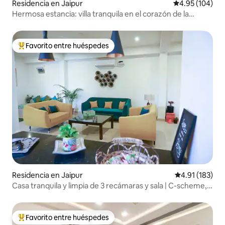
Residencia en Jaipur
Calificación pr
4.95 (104)
Hermosa estancia: villa tranquila en el corazón de la
ciudad
Favorito entre huéspedes
De los mejores en Favorito entre huéspedes
Residencia en Jaipur
Calificación p
4.91 (183)
Casa tranquila y limpia de 3 recámaras y sala | C-scheme,
Jaipur
Favorito entre huéspedes
De los mejores en Favorito entre huéspedes