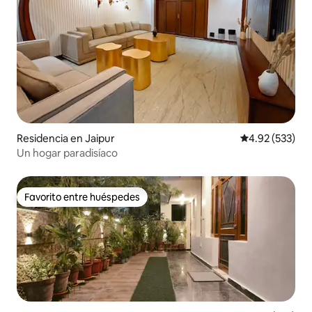
Residencia en Jaipur
Calificación pr
4.92 (533)
Un hogar paradisíaco
Favorito entre huéspedes
Favorito entre huéspedes