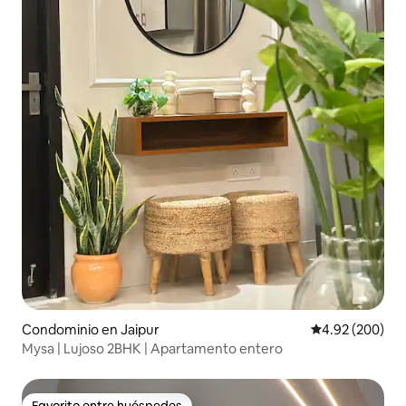
Condominio en Jaipur
Calificación pr
4.92 (200)
Mysa | Lujoso 2BHK | Apartamento entero