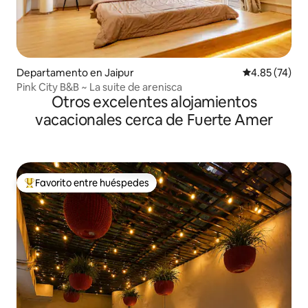
Departamento en Jaipur
Calificación 
4.85 (74)
Pink City B&B ~ La suite de arenisca
Otros excelentes alojamientos
vacacionales cerca de Fuerte Amer
Favorito entre huéspedes
De los mejores en Favorito entre huéspedes