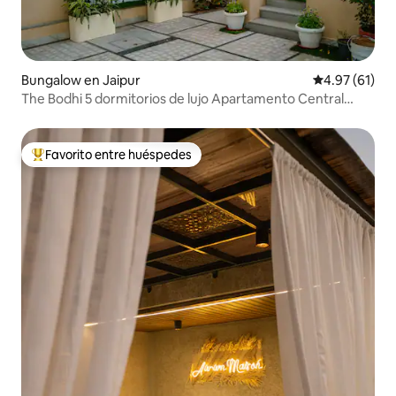
Bungalow en Jaipur
Calificación 
4.97 (61)
The Bodhi 5 dormitorios de lujo Apartamento Central
Jaipur
Favorito entre huéspedes
De los mejores en Favorito entre huéspedes