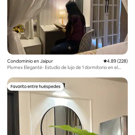
Condominio en Jaipur
Calificación pr
4.89 (228)
Plumex Eleganté- Estudio de lujo de 1 dormitorio en el
centro de la ciudad
Favorito entre huéspedes
Favorito entre huéspedes