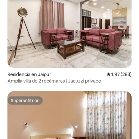
Residencia en Jaipur
Calificación pr
4.97 (283)
Amplia villa de 2 recámaras | Jacuzzi privado
Superanfitrión
Superanfitrión