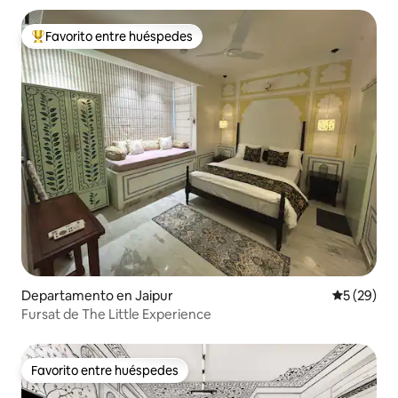
Favorito entre huéspedes
De los mejores en Favorito entre huéspedes
Departamento en Jaipur
Calificaci
5 (29)
Fursat de The Little Experience
Favorito entre huéspedes
Favorito entre huéspedes