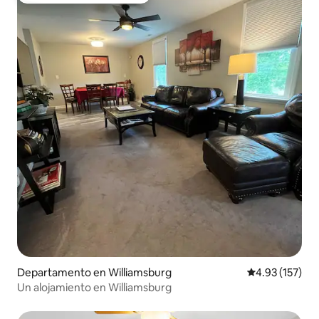
Departamento en Williamsburg
Calificación p
4.93 (157)
Un alojamiento en Williamsburg