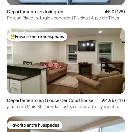
Departamento en Irvington
Calificación 
5.0 (128)
Pelican Place, refugio acogedor | Piscina | A pie de Tides
Favorito entre huéspedes
De los mejores en Favorito entre huéspedes
Departamento en Gloucester Courthouse
Calificación pr
4.96 (147)
¡Justo en Main St! ¡Tiendas, arte, restaurantes y mucho
más!
Favorito entre huéspedes
Favorito entre huéspedes