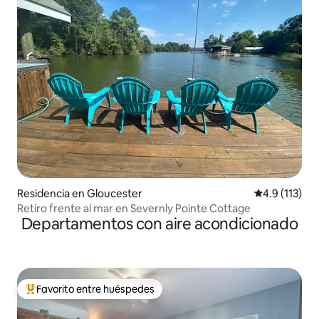
Residencia en Gloucester
Calificación 
4.9 (113)
Retiro frente al mar en Severnly Pointe Cottage
Departamentos con aire acondicionado
Favorito entre huéspedes
De los mejores en Favorito entre huéspedes