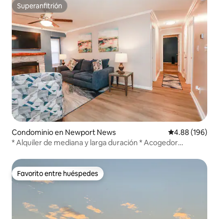
Superanfitrión
Superanfitrión
Condominio en Newport News
Calificación pr
4.88 (196)
* Alquiler de mediana y larga duración * Acogedor
alojamiento en Mary Roberts
Favorito entre huéspedes
Favorito entre huéspedes