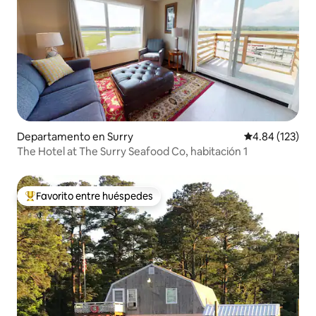
Departamento en Surry
Calificación p
4.84 (123)
The Hotel at The Surry Seafood Co, habitación 1
Favorito entre huéspedes
De los mejores en Favorito entre huéspedes