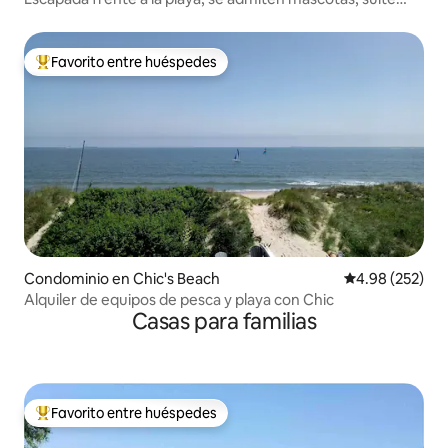
Mermaid
Favorito entre huéspedes
De los mejores en Favorito entre huéspedes
Condominio en Chic's Beach
Calificación pr
4.98 (252)
Alquiler de equipos de pesca y playa con Chic
Casas para familias
Favorito entre huéspedes
De los mejores en Favorito entre huéspedes