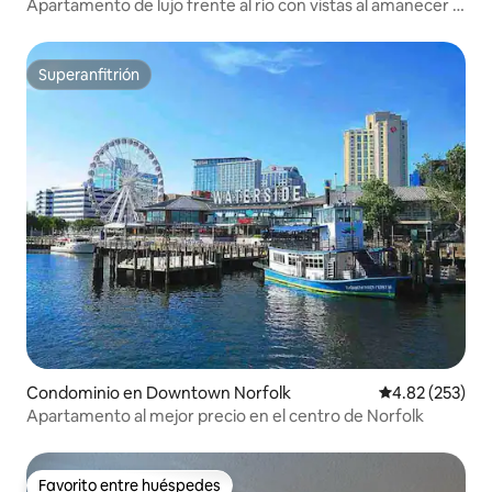
Apartamento de lujo frente al río con vistas al amanecer y
al atardecer
Superanfitrión
Superanfitrión
Condominio en Downtown Norfolk
Calificación pr
4.82 (253)
Apartamento al mejor precio en el centro de Norfolk
Favorito entre huéspedes