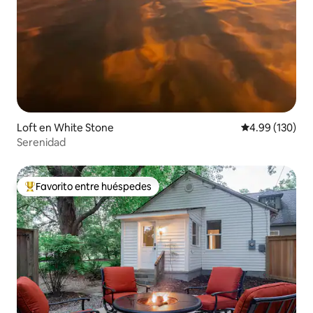
Loft en White Stone
Calificación pr
4.99 (130)
Serenidad
Favorito entre huéspedes
De los mejores en Favorito entre huéspedes