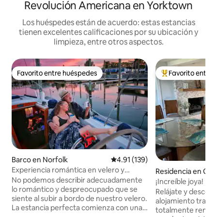
Revolución Americana en Yorktown
Los huéspedes están de acuerdo: estas estancias
tienen excelentes calificaciones por su ubicación y
limpieza, entre otros aspectos.
Favorito entre huéspedes
Favorito entre
Favorito entre huéspedes
De los mejores en
Barco en Norfolk
Calificación promedio: 4.91 de 5
4.91 (139)
Experiencia romántica en velero y
Residencia en Glo
restaurante de mariscos
No podemos describir adecuadamente
oint
¡Increíble joya! Fre
lo romántico y despreocupado que se
puestas de sol, tr
Relájate y descon
siente al subir a bordo de nuestro velero.
alojamiento tranqu
La estancia perfecta comienza con una
totalmente remode
cena en el restaurante de mariscos del