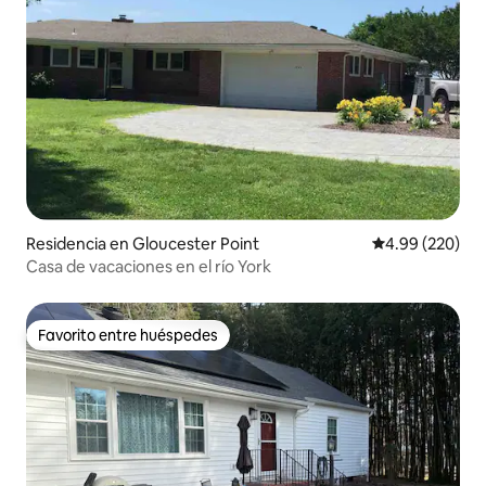
Residencia en Gloucester Point
Calificación pr
4.99 (220)
Casa de vacaciones en el río York
Favorito entre huéspedes
Favorito entre huéspedes