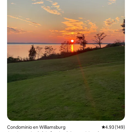
Condominio en Williamsburg
Calificación pr
4.93 (149)