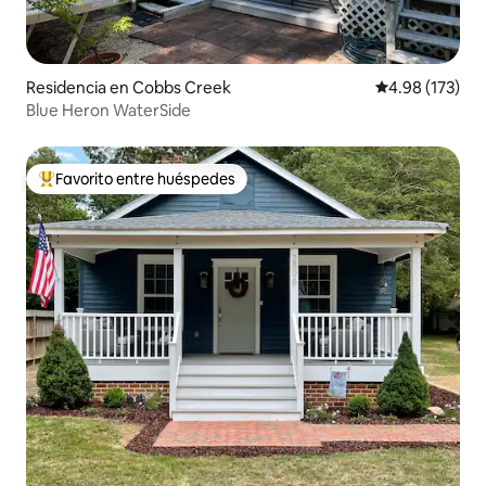
Residencia en Cobbs Creek
Calificación p
4.98 (173)
Blue Heron WaterSide
Favorito entre huéspedes
De los mejores en Favorito entre huéspedes