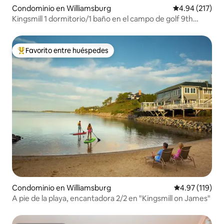
Condominio en Williamsburg
Calificación p
4.94 (217)
Kingsmill 1 dormitorio/1 baño en el campo de golf 9th
Fairway
Favorito entre huéspedes
De los mejores en Favorito entre huéspedes
Condominio en Williamsburg
Calificación p
4.97 (119)
A pie de la playa, encantadora 2/2 en "Kingsmill on James"