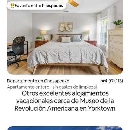
Favorito entre huéspedes
De los mejores en Favorito entre huéspedes
Departamento en Chesapeake
Calificación p
4.97 (113)
Apartamento entero, ¡sin gastos de limpieza!
Otros excelentes alojamientos
vacacionales cerca de Museo de la
Revolución Americana en Yorktown