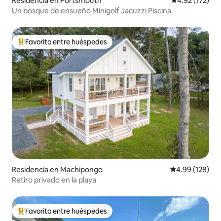
Residencia en Portsmouth
Calificación p
4.92 (172)
Un bosque de ensueño Minigolf Jacuzzi Piscina
Favorito entre huéspedes
De los mejores en Favorito entre huéspedes
Residencia en Machipongo
Calificación pr
4.99 (128)
Retiro privado en la playa
Favorito entre huéspedes
De los mejores en Favorito entre huéspedes