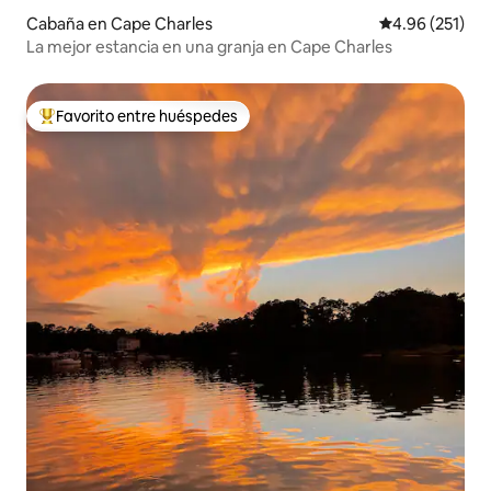
Cabaña en Cape Charles
Calificación p
4.96 (251)
La mejor estancia en una granja en Cape Charles
Favorito entre huéspedes
De los mejores en Favorito entre huéspedes