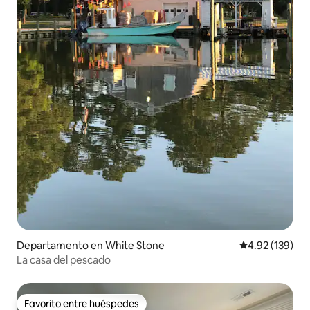
Departamento en White Stone
Calificación p
4.92 (139)
La casa del pescado
Favorito entre huéspedes
Favorito entre huéspedes