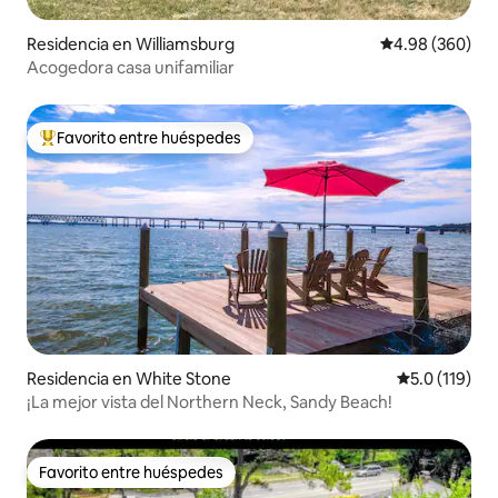
Residencia en Williamsburg
Calificación pr
4.98 (360)
Acogedora casa unifamiliar
Favorito entre huéspedes
De los mejores en Favorito entre huéspedes
Residencia en White Stone
Calificación 
5.0 (119)
¡La mejor vista del Northern Neck, Sandy Beach!
Favorito entre huéspedes
Favorito entre huéspedes