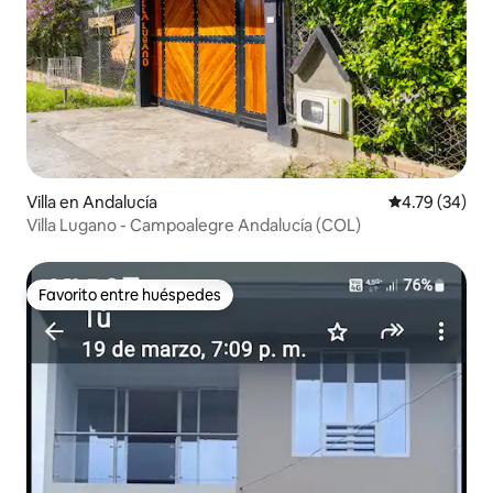
Villa en Andalucía
Calificación 
4.79 (34)
Villa Lugano - Campoalegre Andalucía (COL)
Favorito entre huéspedes
Favorito entre huéspedes