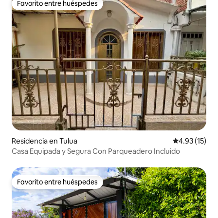
Favorito entre huéspedes
Favorito entre huéspedes
Residencia en Tulua
Calificación 
4.93 (15)
Casa Equipada y Segura Con Parqueadero Incluido
Favorito entre huéspedes
Favorito entre huéspedes