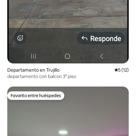
Departamento en Trujillo
Calificaci
5 (12)
departamento con balcón 3° piso
Favorito entre huéspedes
Favorito entre huéspedes