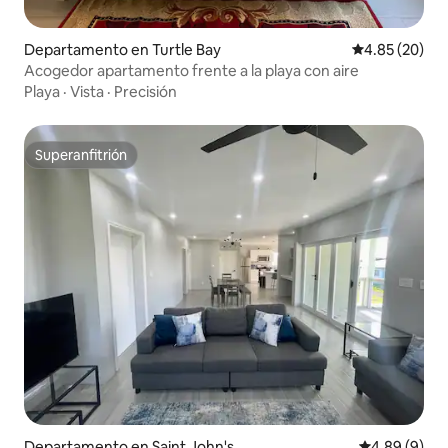
Departamento en Turtle Bay
Calificación p
4.85 (20)
Acogedor apartamento frente a la playa con aire
Playa
·
Vista
·
Precisión
Superanfitrión
Superanfitrión
Departamento en Saint John's
Calificación
4.89 (9)