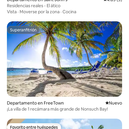
Residencias reales - El ático
Vista
·
Moverse por la zona
·
Cocina
Superanfitrión
Superanfitrión
Departamento en FreeTown
Nuevo aloj
Nuevo
¡La villa de 1 recámara más grande de Nonsuch Bay!
Favorito entre huéspedes