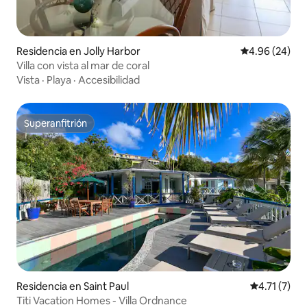
Residencia en Jolly Harbor
Calificación p
4.96 (24)
Villa con vista al mar de coral
Vista
·
Playa
·
Accesibilidad
Superanfitrión
Superanfitrión
Residencia en Saint Paul
Calificación
4.71 (7)
Titi Vacation Homes - Villa Ordnance