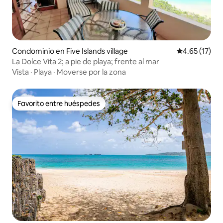
Condominio en Five Islands village
Calificación 
4.65 (17)
La Dolce Vita 2; a pie de playa; frente al mar
Vista
·
Playa
·
Moverse por la zona
Favorito entre huéspedes
Favorito entre huéspedes