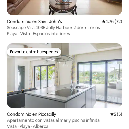
Condominio en Saint John's
Calificación 
4.76 (72)
Seascape Villa 403E Jolly Harbour 2 dormitorios
Playa
·
Vista
·
Espacios interiores
Favorito entre huéspedes
Favorito entre huéspedes
Condominio en Piccadilly
Calificac
5 (5)
Apartamento con vistas al mar y piscina infinita
Vista
·
Playa
·
Alberca