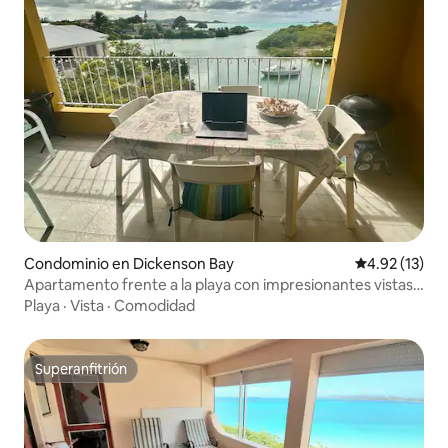
Condominio en Dickenson Bay
Calificación 
4.92 (13)
Apartamento frente a la playa con impresionantes vistas a
Marina Bay
Playa
·
Vista
·
Comodidad
Superanfitrión
Superanfitrión