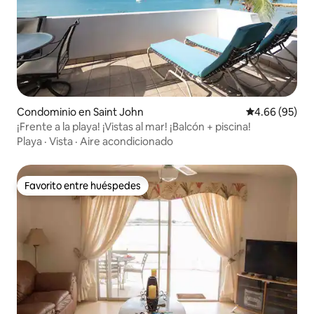
Condominio en Saint John
Calificación p
4.66 (95)
¡Frente a la playa! ¡Vistas al mar! ¡Balcón + piscina!
Playa
·
Vista
·
Aire acondicionado
Favorito entre huéspedes
Favorito entre huéspedes