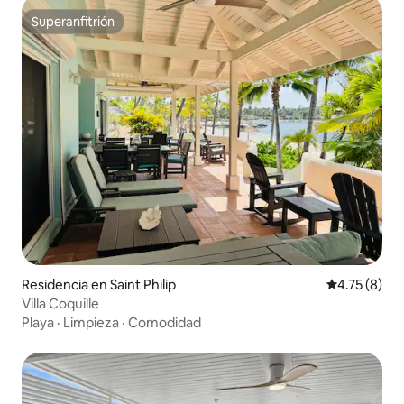
Superanfitrión
Superanfitrión
Residencia en Saint Philip
Calificación
4.75 (8)
Villa Coquille
Playa
·
Limpieza
·
Comodidad