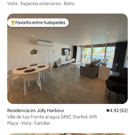
Vista
·
Espacios exteriores
·
Baño
Favorito entre huéspedes
De los mejores en Favorito entre huéspedes
Residencia en Jolly Harbour
Calificación p
4.92 (62)
Villa de lujo frente al agua 249C Starlink Wifi
Playa
·
Vista
·
Familiar