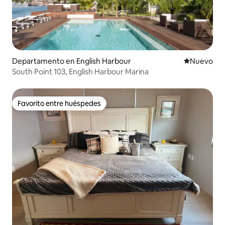
Departamento en English Harbour
Nuevo aloj
Nuevo
South Point 103, English Harbour Marina
Favorito entre huéspedes
Favorito entre huéspedes