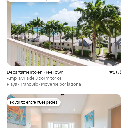
Favorito entre huéspedes
Departamento en FreeTown
Calificac
5 (7)
Amplia villa de 3 dormitorios
Playa
·
Tranquilo
·
Moverse por la zona
Favorito entre huéspedes
Favorito entre huéspedes