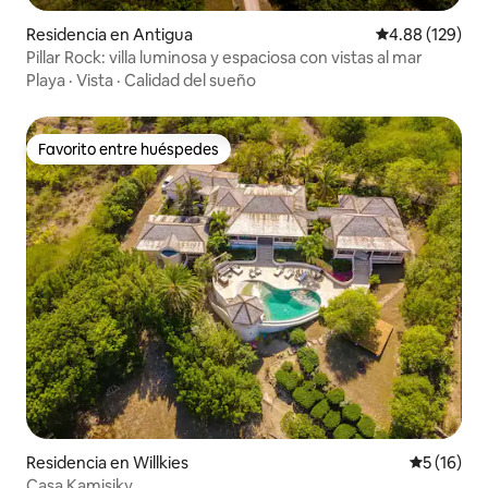
Residencia en Antigua
Calificación pr
4.88 (129)
Pillar Rock: villa luminosa y espaciosa con vistas al mar
Playa
·
Vista
·
Calidad del sueño
Favorito entre huéspedes
Favorito entre huéspedes
Residencia en Willkies
Calificaci
5 (16)
Casa Kamisiky