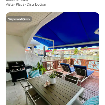
Vista
·
Playa
·
Distribución
Superanfitrión
Superanfitrión