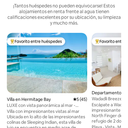
¡Tantos huéspedes no pueden equivocarse! Estos
alojamientos en renta frente al agua tienen
calificaciones excelentes por su ubicación, su limpieza
y mucho más.
Favorito entre huéspedes
Favorito entre
De los mejores en Favorito entre huéspedes
De los mejores en
Departamento en 
Wadadli Breeze - E
Villa en Hermitage Bay
Calificación promedio: 5 de 
5 (45)
relajada
Escápate a Wadadl
LUXE con vista panorámica al mar -
impresionante villa
cerca de la playa de Hermitage Bay
Villa con impresionantes vistas al mar
North Finger de Jo
Ubicada en lo alto de las impresionantes
refugio de 2 dormi
colinas de Sleeping Indian, esta villa de
combina el lujo m
Playa
·
Vista
·
Mover
lujo se encuentra en medio acre de