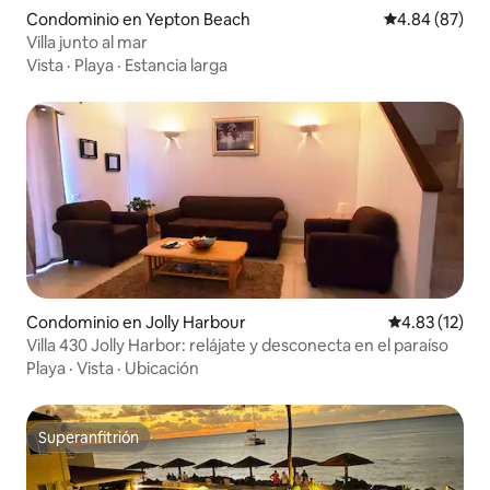
Condominio en Yepton Beach
Calificación p
4.84 (87)
Villa junto al mar
Vista
·
Playa
·
Estancia larga
Condominio en Jolly Harbour
Calificación 
4.83 (12)
Villa 430 Jolly Harbor: relájate y desconecta en el paraíso
Playa
·
Vista
·
Ubicación
Superanfitrión
Superanfitrión