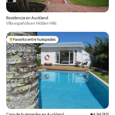
Residencia en Auckland
Villa española en Hidden Hills
Favorito entre huéspedes
De los mejores en Favorito entre huéspedes
Casa de huéspedes en Auckland
Calificación p
4.94 (83)