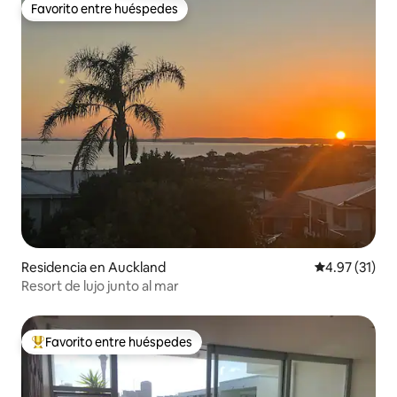
Favorito entre huéspedes
Favorito entre huéspedes
Residencia en Auckland
Calificación 
4.97 (31)
Resort de lujo junto al mar
Favorito entre huéspedes
De los mejores en Favorito entre huéspedes