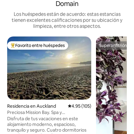
Domain
Los huéspedes están de acuerdo: estas estancias
tienen excelentes calificaciones por su ubicación y
limpieza, entre otros aspectos.
Favorito entre huéspedes
Superanfitrión
De los mejores en Favorito entre huéspedes
Superanfitrión
Residencia en Auckland
Calificación promedio: 4.95 de 5
4.95 (105)
Preciosa Mission Bay. Spa y
estacionamiento. Zona segura de la
Disfruta de tus vacaciones en este
ciudad
alojamiento moderno, espacioso,
tranquilo y seguro. Cuatro dormitorios