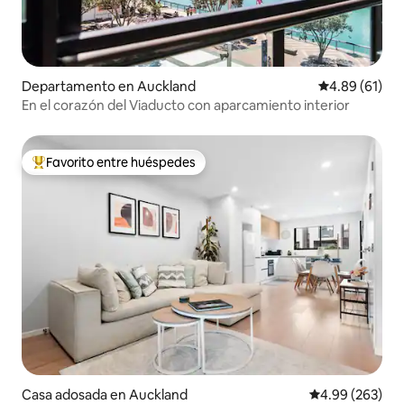
Departamento en Auckland
Calificación 
4.89 (61)
En el corazón del Viaducto con aparcamiento interior
Favorito entre huéspedes
De los mejores en Favorito entre huéspedes
Casa adosada en Auckland
Calificación pr
4.99 (263)