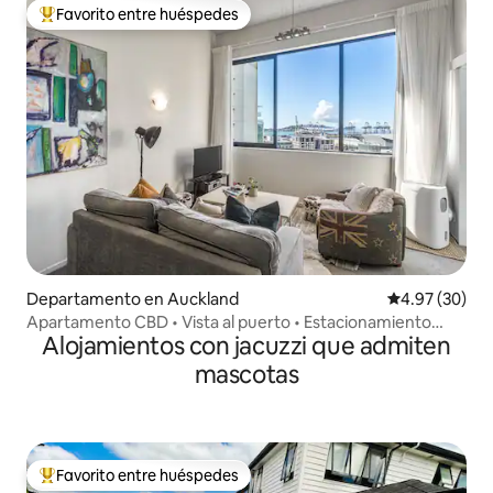
Favorito entre huéspedes
De los mejores en Favorito entre huéspedes
Departamento en Auckland
Calificación p
4.97 (30)
Apartamento CBD • Vista al puerto • Estacionamiento
Alojamientos con jacuzzi que admiten
seguro gratuito
mascotas
Favorito entre huéspedes
De los mejores en Favorito entre huéspedes