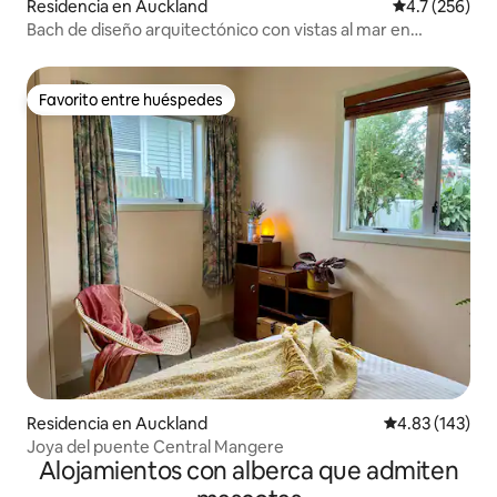
Residencia en Auckland
Calificación 
4.7 (256)
Bach de diseño arquitectónico con vistas al mar en
Oneroa
Favorito entre huéspedes
Favorito entre huéspedes
Residencia en Auckland
Calificación p
4.83 (143)
Joya del puente Central Mangere
Alojamientos con alberca que admiten