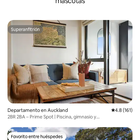
mascotas
Superanfitrión
Superanfitrión
Departamento en Auckland
Calificación 
4.8 (161)
2BR 2BA – Prime Spot | Piscina, gimnasio y
estacionamiento gratuito
Favorito entre huéspedes
Favorito entre huéspedes