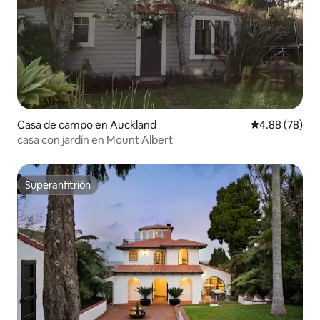
Casa de campo en Auckland
Calificación p
4.88 (78)
casa con jardín en Mount Albert
Superanfitrión
Superanfitrión