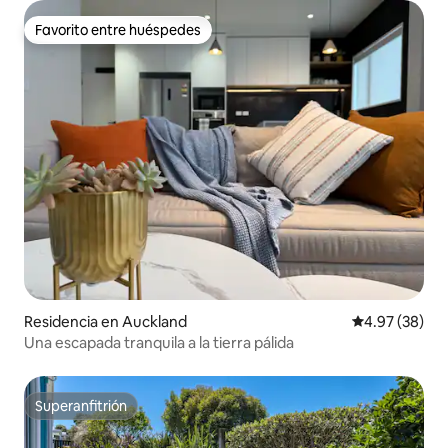
Favorito entre huéspedes
Favorito entre huéspedes
Residencia en Auckland
Calificación p
4.97 (38)
Una escapada tranquila a la tierra pálida
Superanfitrión
Superanfitrión