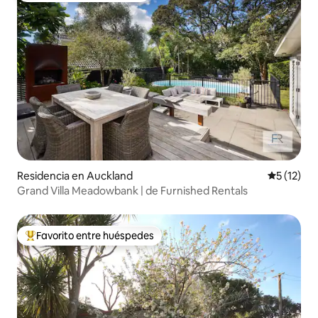
Residencia en Auckland
Calificaci
5 (12)
Grand Villa Meadowbank | de Furnished Rentals
Favorito entre huéspedes
De los mejores en Favorito entre huéspedes