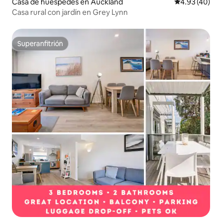
Casa de huéspedes en Auckland
Calificación 
4.93 (40)
Casa rural con jardín en Grey Lynn
Superanfitrión
Superanfitrión