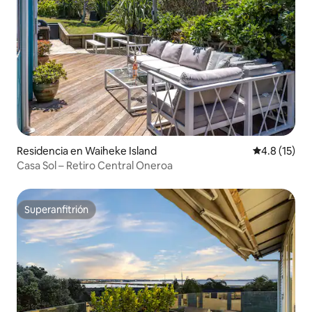
Residencia en Waiheke Island
Calificación
4.8 (15)
Casa Sol – Retiro Central Oneroa
Superanfitrión
Superanfitrión