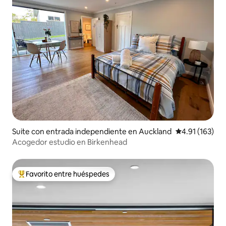
Suite con entrada independiente en Auckland
Calificación p
4.91 (163)
Acogedor estudio en Birkenhead
Favorito entre huéspedes
De los mejores en Favorito entre huéspedes