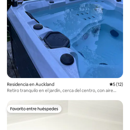
Residencia en Auckland
Calificaci
5 (12)
Retiro tranquilo en el jardín, cerca del centro, con aire
acondicionado central
Favorito entre huéspedes
Favorito entre huéspedes