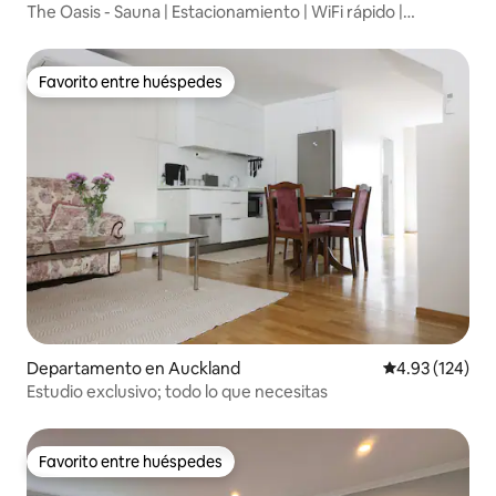
The Oasis - Sauna | Estacionamiento | WiFi rápido |
Aeropuerto
Favorito entre huéspedes
Favorito entre huéspedes
Departamento en Auckland
Calificación p
4.93 (124)
Estudio exclusivo; todo lo que necesitas
Favorito entre huéspedes
Favorito entre huéspedes