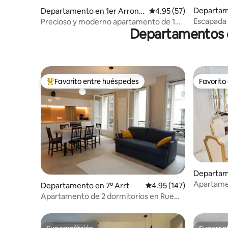
Departam
Departamento en 1er Arrondi
Calificación promedio:
4.95 (57)
ssement
ssement
Escapada p
Precioso y moderno apartamento de 1
Departamentos en
dormitorio justo al lado del Louvre.
Favorito entre huéspedes
Favorito
De los mejores en Favorito entre huéspedes
Favorito
Departam
issement
Apartamen
Departamento en 7º Arrt
Calificación promedio: 
4.95 (147)
Opéra-Pl
Apartamento de 2 dormitorios en Rue
Cler, Torre Eiffel.