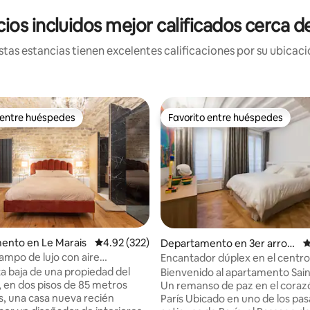
os incluidos mejor calificados cerca d
tas estancias tienen excelentes calificaciones por su ubicació
 entre huéspedes
Favorito entre huéspedes
 entre huéspedes
Favorito entre huéspedes
ento en Le Marais
Calificación promedio: 4.92 de 5; 322 evaluac
4.92 (322)
: 5.0 de 5; 35 evaluaciones
Departamento en 3er arron
C
dissement
ampo de lujo con aire
Encantador dúplex en el centro
nado en el corazón de Marais
ta baja de una propiedad del
Bienvenido al apartamento Sain
I, en dos pisos de 85 metros
Un remanso de paz en el coraz
, una casa nueva recién
París Ubicado en uno de los pasajes más