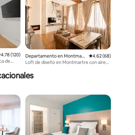
alificación promedio: 4.78 de 5; 120 evaluaciones
4.78 (120)
iones
Departamento en Montmart
Calificación promedio:
4.62 (68)
ca de
re
Loft de diseño en Montmartre con aire
acondicionado
cacionales