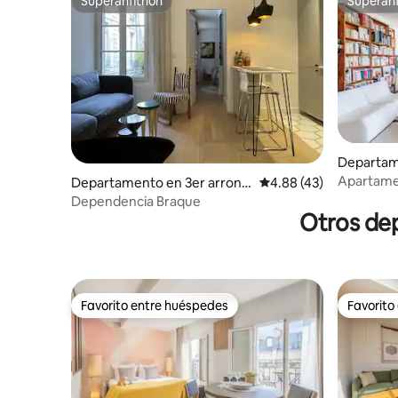
Superanfitrión
Superanf
Superanfitrión
Superanf
Departam
ement
Apartamen
Departamento en 3er arrondi
Calificación promedio:
4.88 (43)
corazón d
ssement
Dependencia Braque
Otros dep
Favorito entre huéspedes
Favorito
Favorito entre huéspedes
Favorito