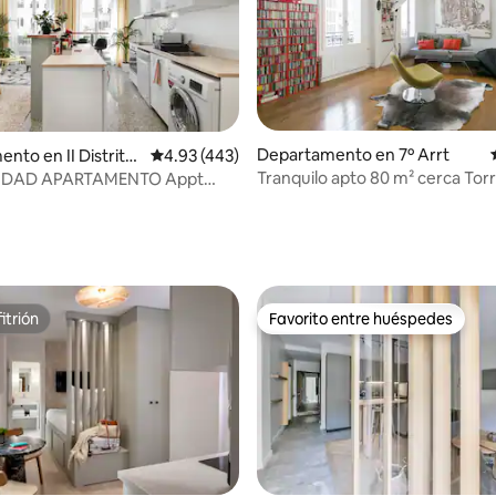
Departamento en 7º Arrt
nto en II Distrito
Calificación promedio: 4.93 de 5; 443 evaluac
4.93 (443)
Tranquilo apto 80 m² cerca Torre
IUDAD APARTAMENTO Appt
moderno
106
4.77 de 5; 198 evaluaciones
itrión
Favorito entre huéspedes
itrión
Favorito entre huéspedes