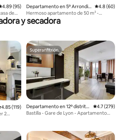
iones
Calificación promedio: 4.89 de 5; 95 evaluaciones
4.89 (95)
Departamento en 5º Arrondis
Calificación promedio
4.8 (60)
sement
Hermoso apartamento de 50 m² -
vadora y secadora
Mouffetard
Superanfitrión
Superanfitrión
iones
Departamento en 12º distrito
Calificación promedio:
4.7 (279)
alificación promedio: 4.85 de 5; 119 evaluaciones
4.85 (119)
de París
Bastilla - Gare de Lyon - Apartamento
er 2
familiar