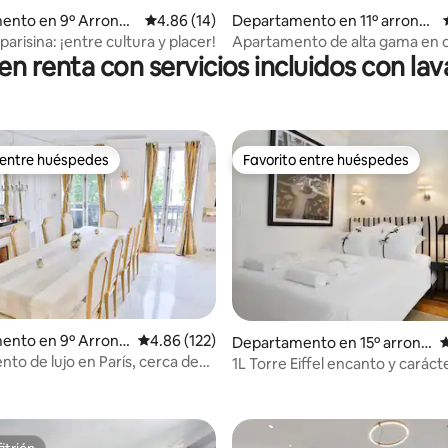
ento en 9º Arrondi
Calificación promedio: 4.86 de 5; 14 evaluac
4.86 (14)
Departamento en 11º arrondi
 4.95 de 5; 57 evaluaciones
ssement de París
arisina: ¡entre cultura y placer!
Apartamento de alta gama en casa de
 renta con servicios incluidos con la
Stéphanie
 entre huéspedes
Favorito entre huéspedes
 entre huéspedes
Favorito entre huéspedes
ento en 9º Arrond
Calificación promedio: 4.86 de 5; 122 evaluac
4.86 (122)
Departamento en 15º arrond
C
issement de París
to de lujo en París, cerca de
1L Torre Eiffel encanto y caráct
4.95 de 5; 147 evaluaciones
ace Vendôme
dormitorios