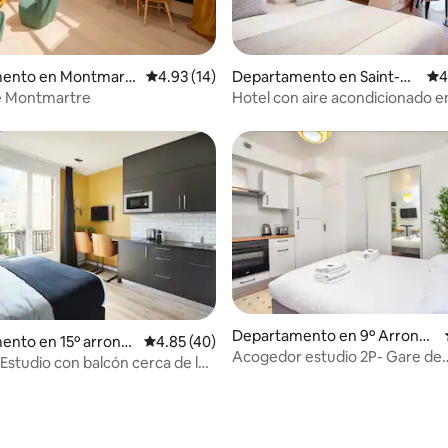
 4.82 de 5; 34 evaluaciones
ento en Montmartr
Calificación promedio: 4.93 de 5; 14 evaluac
4.93 (14)
Departamento en Saint-O
Cal
4
uen
 de Montmartre
Hotel con aire acondicionado en
Ouen-Métro, línea 14
Departamento en 9º Arrondi
nto en 15º arrondi
Calificación promedio: 4.85 de 5; 40 evaluac
4.85 (40)
ssement
Acogedor estudio 2P- Gare de
e París
Estudio con balcón cerca de la
l'Est/Centro de París
el