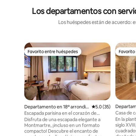
Los departamentos con servici
Los huéspedes están de acuerdo: es
Favorito entre huéspedes
Favorito
Favorito entre huéspedes
Favorito
Departam
Departamento en 18º arrondis
Calificación promedio
5.0 (35)
sement
Casa de c
Escapada parisina en el corazón de
acondicio
Montmartre
En la plan
Disfruta de una escapada elegante a
siglo XVII
Montmartre, ¡incluso en un formato
cuadrados
compacto! Descubre el encanto de