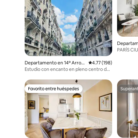
Departame
de París
PARÍS C
entier N°
Departamento en 14º Arron
Calificación promedio: 
4.77 (198)
dissement
Estudio con encanto en pleno centro de
París distrito 14
Favorito entre huéspedes
Superanf
Favorito entre huéspedes
Superanf