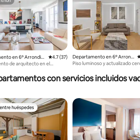
itrión
itrión
Departamento en 6º Arrondi
C
ento en 6º Arrondiss
Calificación promedio: 4.7 de 5; 37 evaluac
4.7 (37)
ssement
Piso luminoso y actualizado cer
to de arquitecto en el
 4.88 de 5; 43 evaluaciones
Notre Dame
e París
artamentos con servicios incluidos va
 entre huéspedes
 entre huéspedes