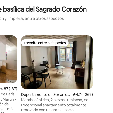
e basílica del Sagrado Corazón
n y limpieza, entre otros aspectos.
Departam
Favorito entre huéspedes
Favor
Favorito entre huéspedes
De los 
ssement
AC - Vis
Sí, esta 
ventana. 
de un de
tu hogar 
Mira el Se
desvanec
cielo se 
querrás i
iones
alificación promedio: 4.87 de 5; 187 evaluaciones
4.87 (187)
en el ter
 de París
Departamento en 3er arron
Calificación promedio: 
4.74 (269)
pasos has
t Martin -
dissement
edificio 
Marais: céntrico, 2 piezas, luminoso, con
ón de
antigüeda
aire acondicionado
Excepcional apartamento totalmente
las Luce
renovado con un gran espacio,