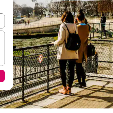
vegar usando las teclas de las flechas hacia arriba y hacia abajo, o b