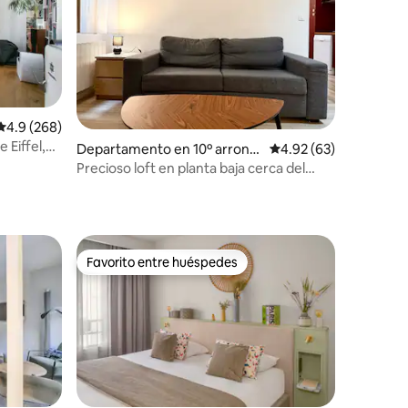
Calificación promedio: 4.9 de 5; 268 evaluaciones
4.9 (268)
iones
 Eiffel,
Departamento en 10º arrondi
Calificación promedio:
4.92 (63)
ssement
Precioso loft en planta baja cerca del
Canal St Martin
Favorito entre huéspedes
Favorito entre huéspedes