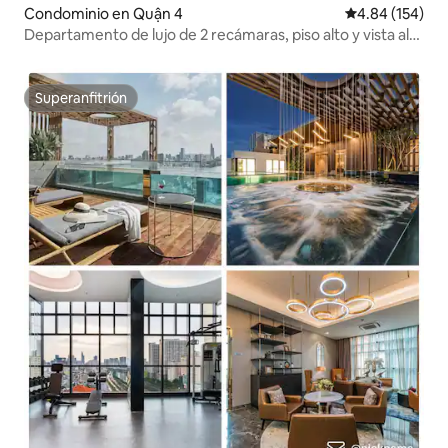
Condominio en Quận 4
Calificación pr
4.84 (154)
Departamento de lujo de 2 recámaras, piso alto y vista al
río, gimnasio gratuito
Superanfitrión
Superanfitrión