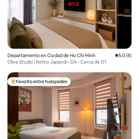
Departamento en Ciudad de Ho Chi Minh
Calificació
5.0 (4)
Olive Studio | Retiro Japandi • D4 • Cerca de D1
Favorito entre huéspedes
De los mejores en Favorito entre huéspedes