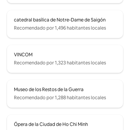
otro lado de la arquitectura colonial
francesa, a solo unos pasos del corazón
de la ciudad más vibrante de Vietnam. El
edificio en sí está lleno de cafeterías
catedral basílica de Notre-Dame de Saigón
boutique y galerías de arte. Literalmente
Recomendado por 1,496 habitantes locales
te estás quedando en el corazón de la
ciudad de Ho Chi Minh. A 3 minutos de
Bitexco Financial Tower, a 10 minutos de
la estación central de autobuses de Ben
Thanh y los taxis están justo enfrente de
VINCOM
tu puerta. Prepárate para explorar
Recomendado por 1,323 habitantes locales
Saigón, ¡la perla del Lejano Oriente!
Museo de los Restos de la Guerra
Recomendado por 1,288 habitantes locales
Ópera de la Ciudad de Ho Chi Minh