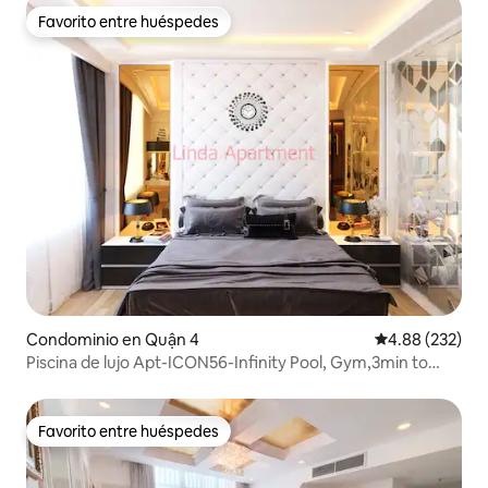
Favorito entre huéspedes
Favorito entre huéspedes
Condominio en Quận 4
Calificación pr
4.88 (232)
Piscina de lujo Apt-ICON56-Infinity Pool, Gym,3min to
Centr
Favorito entre huéspedes
Favorito entre huéspedes