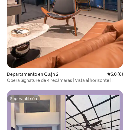
Departamento en Quận 2
Calificació
5.0 (6)
Opera Signature de 4 recámaras | Vista al horizonte |
Elevador privado
Superanfitrión
Superanfitrión