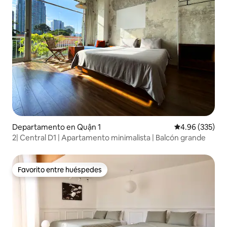
Departamento en Quận 1
Calificación pr
4.96 (335)
2| Central D1 | Apartamento minimalista | Balcón grande
Favorito entre huéspedes
Favorito entre huéspedes