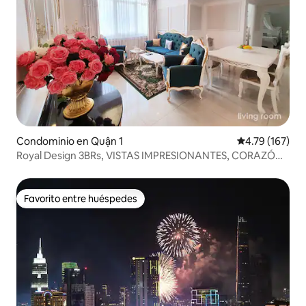
Condominio en Quận 1
Calificación p
4.79 (167)
Royal Design 3BRs, VISTAS IMPRESIONANTES, CORAZÓN
de HCMcity
Favorito entre huéspedes
Favorito entre huéspedes