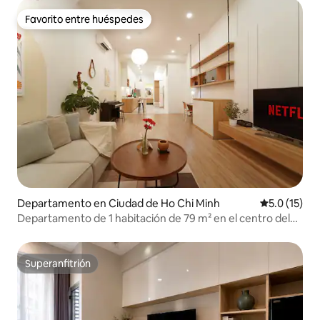
Favorito entre huéspedes
Favorito entre huéspedes
Departamento en Ciudad de Ho Chi Minh
Calificación
5.0 (15)
Departamento de 1 habitación de 79 m² en el centro del
Distrito 1 – tranquilo
Superanfitrión
Superanfitrión