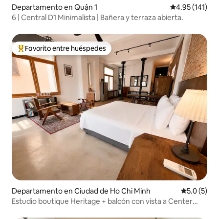
Departamento en Quận 1
Calificación p
4.95 (141)
6 | Central D1 Minimalista | Bañera y terraza abierta.
Favorito entre huéspedes
De los mejores en Favorito entre huéspedes
Departamento en Ciudad de Ho Chi Minh
Calificació
5.0 (5)
Estudio boutique Heritage + balcón con vista a Center
City