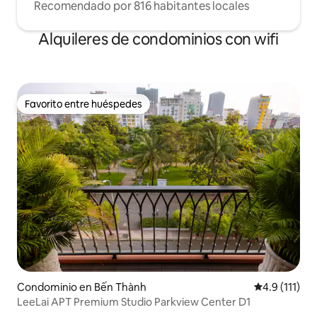
Recomendado por 816 habitantes locales
Alquileres de condominios con wifi
Favorito entre huéspedes
Favorito entre huéspedes
Condominio en Bến Thành
Calificación 
4.9 (111)
LeeLai APT Premium Studio Parkview Center D1