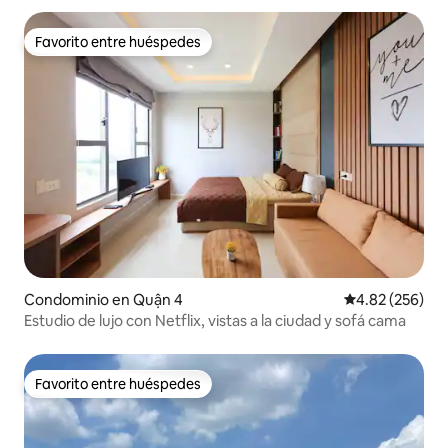
Favorito entre huéspedes
Favorito entre huéspedes
Condominio en Quận 4
Calificación pr
4.82 (256)
Estudio de lujo con Netflix, vistas a la ciudad y sofá cama
Favorito entre huéspedes
Favorito entre huéspedes