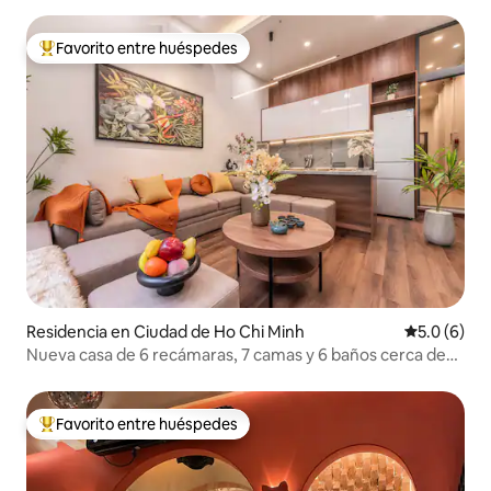
Favorito entre huéspedes
De los mejores en Favorito entre huéspedes
Residencia en Ciudad de Ho Chi Minh
Calificació
5.0 (6)
Nueva casa de 6 recámaras, 7 camas y 6 baños cerca de
Bitexco, Ben Thanh
Favorito entre huéspedes
De los mejores en Favorito entre huéspedes