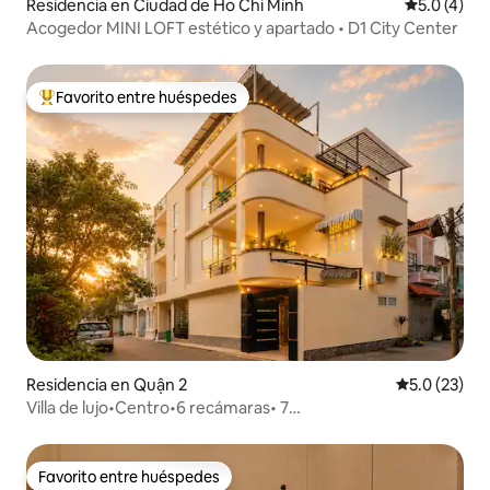
Residencia en Ciudad de Ho Chi Minh
Calificació
5.0 (4)
Acogedor MINI LOFT estético y apartado • D1 City Center
Favorito entre huéspedes
De los mejores en Favorito entre huéspedes
Residencia en Quận 2
Calificación
5.0 (23)
Villa de lujo•Centro•6 recámaras• 7
baños•Alberca•Sauna•KTV•Bi-a
Favorito entre huéspedes
Favorito entre huéspedes