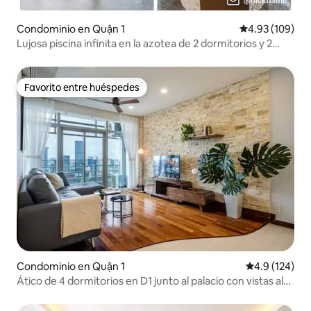
Condominio en Quận 1
Calificación pr
4.93 (109)
Lujosa piscina infinita en la azotea de 2 dormitorios y 2
baños, gimnasio
Favorito entre huéspedes
Favorito entre huéspedes
Condominio en Quận 1
Calificación 
4.9 (124)
Ático de 4 dormitorios en D1 junto al palacio con vistas al
Bitexco