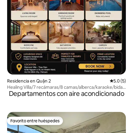
Residencia en Quận 2
Calificació
5.0 (5)
Healing Villa/7 recámaras/8 camas/alberca/karaoke/bida,
Departamentos con aire acondicionado
BBQ
Favorito entre huéspedes
Favorito entre huéspedes