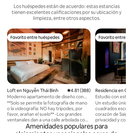
Los huéspedes están de acuerdo: estas estancias
tienen excelentes calificaciones por su ubicación y
limpieza, entre otros aspectos.
Favorito entre huéspedes
Favorito entre h
Favorito entre huéspedes
Favorito entre h
Loft en Nguyễn Thái Bình
Calificación promedio: 4.81 de 5
4.81 (388)
Residencia en Quậ
Moderno apartamento de diseño con
Estudio con estilo
impresionantes detalles retro.
callejón de Saigón
**Solo se permite la fotografía de mano
Un estudio único 
o la videografía: NO hay trípodes, por
cuadrados escondid
favor, arañan el suelo** -Los grandes
corazón de Saigón
ventanales dan a una calle arbolada con
privacidad y como
Amenidades populares para
tamarindo y al otro lado de la
segundo piso de u
arquitectura de la época colonial
encima del acoge