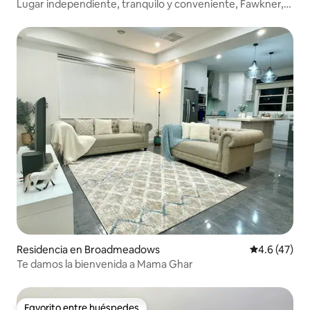
Lugar independiente, tranquilo y conveniente, Fawkner,
VIC
Residencia en Broadmeadows
Calificación
4.6 (47)
Te damos la bienvenida a Mama Ghar
Favorito entre huéspedes