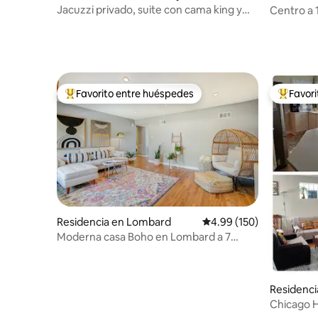
Jacuzzi privado, suite con cama king y
Centro a 
aparcamiento gratuito
ping-pong
Favorito entre huéspedes
Favor
De los mejores en Favorito entre huéspedes
De los m
Residencia en Lombard
Calificación promedio: 
4.99 (150)
Moderna casa Boho en Lombard a 7
minutos de Metra
Residenci
Chicago H
cerca del