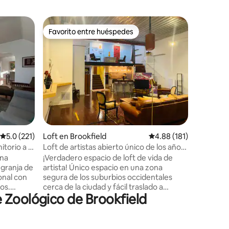
Departam
Favorito entre huéspedes
Favorit
re huéspedes
Favorito entre huéspedes
Favorit
Estacion
Haven
Bienveni
1 dormito
en el cor
espacio 
hermoso 
y todos l
unos pas
cafetería
iones
Line, lle
Calificación promedio: 5.0 de 5; 221 evaluaciones
5.0 (221)
Loft en Brookfield
Calificación promedio: 
4.88 (181)
menos de
escapada
torio a 1
Loft de artistas abierto único de los años
trabajo, 
20 totalmente renovado
una
¡Verdadero espacio de loft de vida de
cocina pe
 granja de
artista! Único espacio en una zona
tranquilo
onal con
segura de los suburbios occidentales
ganas de
os.
cerca de la ciudad y fácil traslado a
 Zoológico de Brookfield
riginal.
tiendas, tiendas muy cerca de trenes,
pero a
autobuses y autopistas. Estacionamiento
ares y
privado. No hay unidad por encima o por
e la calle
debajo. Trado y espacioso y privado,