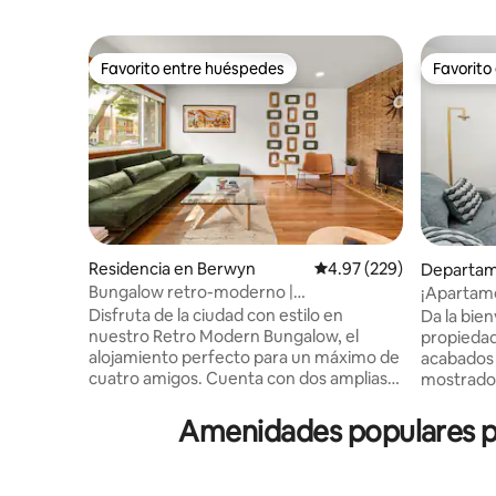
Favorito entre huéspedes
Favorito
Favorito entre huéspedes
Favorito
Residencia en Berwyn
Calificación promedio: 
4.97 (229)
Departam
k
Bungalow retro-moderno |
¡Apartame
Estacionamiento gratuito | Se admiten
ubicación
Disfruta de la ciudad con estilo en
Da la bien
mascotas
nuestro Retro Modern Bungalow, el
propiedad 
alojamiento perfecto para un máximo de
acabados 
cuatro amigos. Cuenta con dos amplias
mostrador
habitaciones, cada una con una cama
madera y
tamaño king y sábanas de lujo, una
electrodo
Amenidades populares pa
fogata de propano y un patio trasero
nuevos. E
cercado apto para perros. Con sistema
su propia
central de climatización, WiFi rápido, un
de estaci