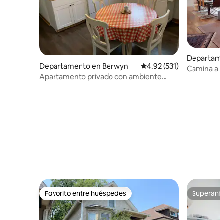
Departam
Departamento en Berwyn
Calificación promedio: 
4.92 (531)
rk
Camina a 
Apartamento privado con ambiente
recién r
retro
Favorito entre huéspedes
Superanf
Favorito entre huéspedes
Superanf