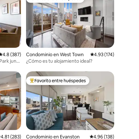
Favorito entre huéspedes
iones
Calificación promedio: 4.8 de 5; 387 evaluaciones
4.8 (387)
Condominio en West Town
Calificación promedio: 
4.93 (174)
Park junto
¿Cómo es tu alojamiento ideal?
Favorito entre huéspedes
De los mejores en Favorito entre huéspedes
alificación promedio: 4.81 de 5; 283 evaluaciones
4.81 (283)
Condominio en Evanston
Calificación promedio: 
4.96 (138)
iones