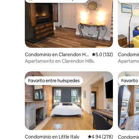
De los mejores en Favorito entre huéspedes
Favorito
Condominio en Clarendon Hill
Calificación promedio:
5.0 (132)
Condomin
s
Apartamento en Clarendon Hills.
Apartame
Favorito entre huéspedes
Favorito
Favorito entre huéspedes
Favorito
Condominio en Little Italy
Calificación promedio: 
4.94 (278)
Condomin