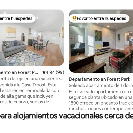
 entre huéspedes
Favorito entre huéspedes
 entre huéspedes
De los mejores en Favorito ent
4.97 de 5; 229 evaluaciones
ento en Forest Par
Calificación promedio: 4.94 de 5; 99 evaluac
4.94 (99)
nto de lujo en una excelente
Departamento en Forest Park
 céntrica!
venida a la Casa Troost. Esta
Soleado apartamento de 1 dormi
está recién remodelada con
manzana de restaurantes
Este soleado apartamento en 
de alta gama que incluyen
segunda planta ubicado en una
es de cuarzo, suelos de
1890 ofrece un encanto tradici
 totalmente equipada con
muchos toques contemporáne
mésticos de acero inoxidable
ra alojamientos vacacionales cerca de
Presenta una variedad de arte o
ste 1B de 2 dormitorios ofrece
Situado en una calle tranquila, 
 lavandería, así como una plaza
pocos pasos de restaurantes, b
onamiento para 1 auto.
tiendas, el aparcamiento fuera d