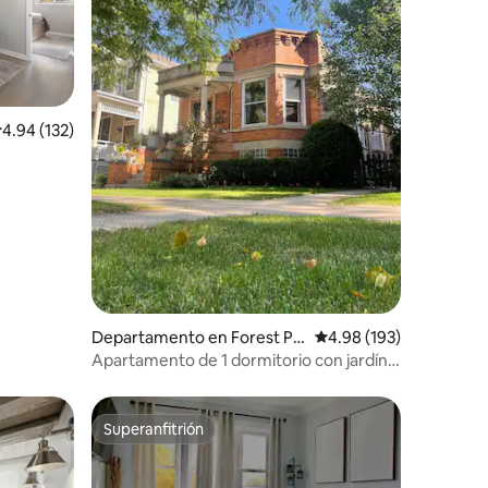
iones
alificación promedio: 4.94 de 5; 132 evaluaciones
4.94 (132)
Departamento en Forest Pa
Calificación promedio: 
4.98 (193)
rk
Apartamento de 1 dormitorio con jardín
en Forest Park
Superanfitrión
Superanfitrión