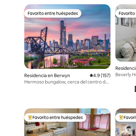
Favorito entre huéspedes
Favorito
Favorito entre huéspedes
Favorito
Residenci
Beverly 
Residencia en Berwyn
Calificación promedio:
4.9 (157)
Hermoso bungalow, cerca del centro de
Chicago
Favorito entre huéspedes
Favor
De los mejores en Favorito entre huéspedes
De los m