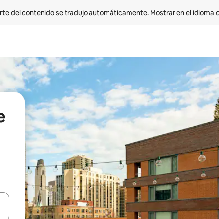
rte del contenido se tradujo automáticamente. 
Mostrar en el idioma o
e
vegar usando las teclas de las flechas hacia arriba y hacia abajo, o b