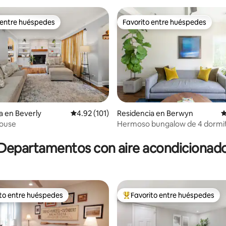
 entre huéspedes
Favorito entre huéspedes
 entre huéspedes
Favorito entre huéspedes
a en Beverly
Calificación promedio: 4.92 de 5; 101 evaluac
4.92 (101)
Residencia en Berwyn
C
House
Hermoso bungalow de 4 dormito
 4.9 de 5; 157 evaluaciones
baños completos
Departamentos con aire acondicionad
ito entre huéspedes
Favorito entre huéspedes
ejores en Favorito entre huéspedes
De los mejores en Favorito ent