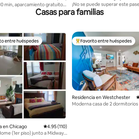
¡No se puede superar este pase
10 min, aparcamiento gratuito,
Casas para familias
minutos a Wrigley!
, capacidad para 10 personas
ito entre huéspedes
Favorito entre huéspedes
ejores en Favorito entre huéspedes
De los mejores en Favorito ent
4.99 de 5; 150 evaluaciones
Residencia en Westchester
C
Moderna casa de 2 dormitorios
Westchester/Chicago con jacu
a en Chicago
Calificación promedio: 4.95 de 5; 110 evaluac
4.95 (110)
ome (1er piso) junto a Midway,
 centro