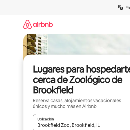
Ir
Pa
al
contenido
Lugares para hospedart
cerca de Zoológico de
Brookfield
Reserva casas, alojamientos vacacionales
únicos y mucho más en Airbnb
Ubicación
Cuando los resultados estén disponibles, podrás na