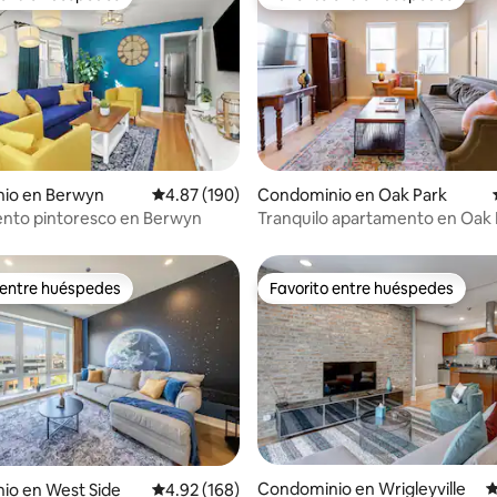
 entre huéspedes
Favorito entre huéspedes
 5.0 de 5; 132 evaluaciones
io en Berwyn
Calificación promedio: 4.87 de 5; 190 evaluac
4.87 (190)
Condominio en Oak Park
nto pintoresco en Berwyn
Tranquilo apartamento en Oak 
a la línea verde del metro
 entre huéspedes
Favorito entre huéspedes
 entre huéspedes
Favorito entre huéspedes
4.94 de 5; 278 evaluaciones
Condominio en Wrigleyville
C
io en West Side
Calificación promedio: 4.92 de 5; 168 evaluac
4.92 (168)