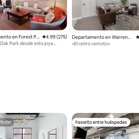
ento en Forest Pa
Calificación promedio: 4.99 de 5; 275 evaluac
4.99 (275)
Departamento en Warrenvill
C
4.92 de 5; 531 evaluaciones
e
Oak Park desde esta joya
«El retiro remoto»
emodelada
itrión
Favorito entre huéspedes
itrión
Favorito entre huéspedes