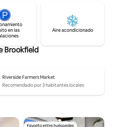
nos
amplio y abierto. Pisos de madera en
ntro de
todo el baño de diseño de acero de calor
. Un
forzado y aire acondicionado. Horno
uera de la
doble, lavavajillas, cocina eléctrica,
ionamiento
o jardín
nevera, microondas y horno tostador.
ito en las
Aire acondicionado
n el patio
Ventiladores de techo con dos camas.
alaciones
himenea.
Puede dormir 6 por un costo adicional
e Brookfield
Riverside Farmers Market
Recomendado por 3 habitantes locales
Favorito entre huéspedes