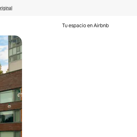
riginal
Tu espacio en Airbnb
ien tocando y deslizando la pantalla.