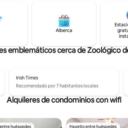
ubicación con fácil acceso a las
está incluido. Dos trenes cerca
s autopistas, a 5 minutos a pie
proporcionan fácil acceso al ce
ción de tren Blue Line, a 3
Chicago y al aeropuerto O'Hare
n auto del centro médico
porche cerrado directamente f
 10 minutos en auto de DT
Estac
cocina tiene vistas a un hermos
 cerca del corazón del DT
Alberca
gratu
de praderas. Puedes relajarte e
k y del histórico Oak Park.
inst
trasero con parrilla de gas y c
es emblemáticos cerca de Zoológico d
Irish Times
Recomendado por 7 habitantes locales
Alquileres de condominios con wifi
 entre huéspedes
Favorito entre huéspedes