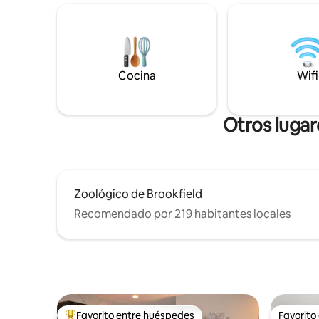
espacio de trabajo dedicado y una cuna
Excelente 
plegable disponible sin costo alguno.
principale
Ubicación céntrica, justo al sur de Oak
de la esta
Park, a 15 minutos del aeropuerto
minutos e
Midway y a 20 minutos del centro de la
Loyola, a
ciudad. Estaciona gratis en nuestro
Chicago y
Cocina
Wifi
estacionamiento y toma el tren a unas
Forest Par
cuadras de distancia.
Otros lugar
Zoológico de Brookfield
Recomendado por 219 habitantes locales
Favorito entre huéspedes
Favorito