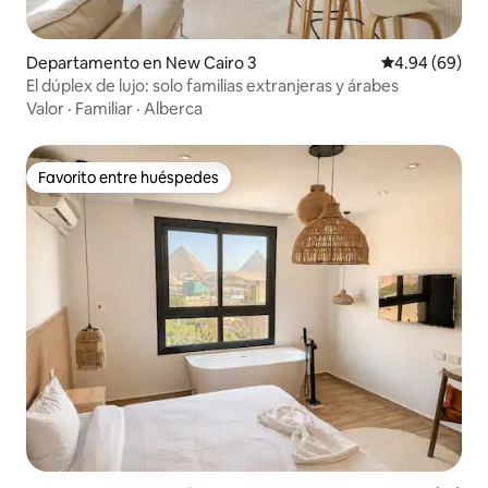
Departamento en New Cairo 3
Calificación p
4.94 (69)
El dúplex de lujo: solo familias extranjeras y árabes
Valor
·
Familiar
·
Alberca
Favorito entre huéspedes
Favorito entre huéspedes