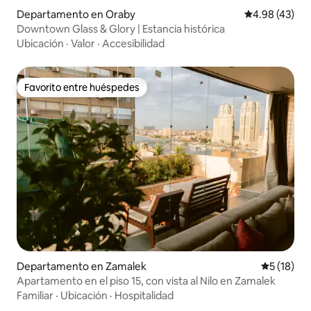
Departamento en Oraby
Calificación 
4.98 (43)
Downtown Glass & Glory | Estancia histórica
Ubicación
·
Valor
·
Accesibilidad
Favorito entre huéspedes
Favorito entre huéspedes
Departamento en Zamalek
Calificaci
5 (18)
Apartamento en el piso 15, con vista al Nilo en Zamalek
Familiar
·
Ubicación
·
Hospitalidad