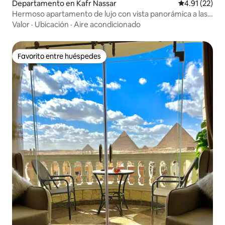
Departamento en Kafr Nassar
Calificación 
4.91 (22)
Hermoso apartamento de lujo con vista panorámica a las
pirámides
Valor
·
Ubicación
·
Aire acondicionado
Favorito entre huéspedes
Favorito entre huéspedes