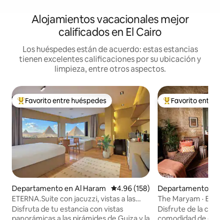
Alojamientos vacacionales mejor
calificados en El Cairo
Los huéspedes están de acuerdo: estas estancias
tienen excelentes calificaciones por su ubicación y
limpieza, entre otros aspectos.
Favorito entre huéspedes
Favorito entre
De los mejores en Favorito entre huéspedes
De los mejores en
Departamento en Al Haram
Calificación promedio: 4.96 de 5
4.96 (158)
Departamento en 
uq
ETERNA.Suite con jacuzzi, vistas a las
The Maryam · El e
pirámides y balcón
en el centro de El 
Disfruta de tu estancia con vistas
Disfrute de la ciu
panorámicas a las pirámides de Guiza y la
comodidad de est