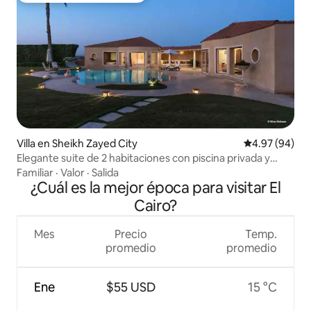
Villa en Sheikh Zayed City
Calificación p
4.97 (94)
Elegante suite de 2 habitaciones con piscina privada y
amplio jardín
Familiar
·
Valor
·
Salida
¿Cuál es la mejor época para visitar El
Cairo?
Mes
Precio
Temp.
promedio
promedio
Ene
$55 USD
15 °C