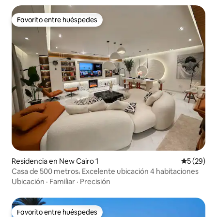
Favorito entre huéspedes
Favorito entre huéspedes
Residencia en New Cairo 1
Calificaci
5 (29)
Casa de 500 metros، Excelente ubicación 4 habitaciones
Ubicación
·
Familiar
·
Precisión
Favorito entre huéspedes
Favorito entre huéspedes