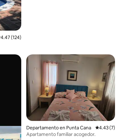
alificación promedio: 4.47 de 5; 124 evaluaciones
4.47 (124)
Departamento en Punta Cana
Calificación promedi
4.43 (7)
Apartamento familiar acogedor.