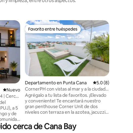
n y limpieza, entre otros aspectos.
Departam
Favorito entre huéspedes
Superanf
Favorito entre huéspedes
Superanf
Villa Mar
Corales
La mejor
Cana. Lo
(segundo
Bávaro. E
de 14 ap
hermosa p
privado, 
playa, n
iones
Departamento en Punta Cana
Calificación promed
5.0 (8)
mejor. D
CornerPH con vistas al mar y a la ciudad +
Nuevo alojamiento
Nuevo
de playa,
Centro de creadores de contenido
Agrégalo a tu lista de favoritos. ¡Elevado
farmacias,
 4 | Cerca
y conveniente! Te encantará nuestro
permanen
del
gran penthouse Corner Unit de dos
ayudarte
PUJ), a 5
niveles con terraza en la azotea, jacuzzi
inglés, e
ngo y de
climatizado y balcón con centro de
 comunidad
creación de contenido ★Diseñado para
ido cerca de Cana Bay
udad
estancias de lujo ★Meticulosamente
emática