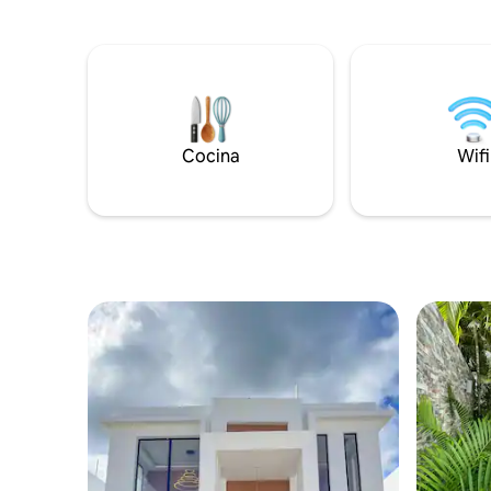
desvela i
productividad, nuestro acogedor
Sumérgete
condominio en Panorama Garden
espacio, 
Residence, Vistacana, ofrece todo lo que
Disfruta d
necesitas para una estadía inolvidable. 🌴
de lujo, l
☀️💛 🏡 Tu Espacio • Sala de Estar: Un
comodida
espacio inteligente y acogedor con Wi-Fi
el infinit
de alta velocidad, Smart TV de 60" con
acuáticos,
sound bar y un cómodo sofa, perfecto
Cocina
Wifi
electriza
para relajarte, trabajar o disfrutar de tus
programas favoritos. • Cocina:
Totalmente equipada con estufa de gas,
refrigerador, hervidor, cafetera electrica,
cafetera dominicana (greca), licuadora,
microondas, tostadora, además de un
juego completo de ollas, sartenes y
utensilios de cocina - todo lo necesario
para preparar deliciosas comidas con
facilidad. • Lavadora y Secadora: Para tu
comodidad, el apartamento cuenta con
una moderna lavadora y secadora,
perfectas para mantener tu ropa fresca
durante tu estadía - ideal para viajes
largos o viajeros que prefieren empacar
ligero. 🧺✨ • Dormitorio: Dormitorio