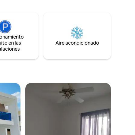
limpio y mantenido. ★A 3 minutos a pie
dos para
de la playa a través de acceso directo y a
tes
1 minuto a pie de restaurantes, vida
 playa
nocturna y tiendas de comestibles
ra
★Increíbles brisas de temporada y vistas
panorámicas ★Lugar popular para ver a
están
la gente ¡Escríbenos para que podamos
ionamiento
uta de
ayudarte a planear tu estancia!
ito en las
Aire acondicionado
alaciones
ra caminar