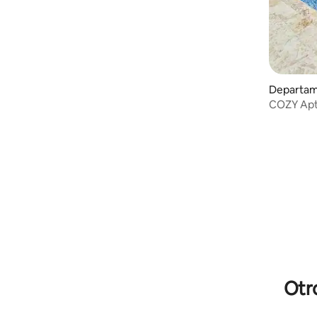
Departam
COZY Apt 
PCana sle
Otr