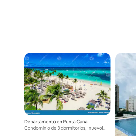
apartamento ofrece el entorno perfecto
para relajarte, recargar energías y crear
recuerdos inolvidables en Punta Cana. ☀️
💛
Departamento en Punta Cana
Condominio de 3 dormitorios, ¡nuevo!
¡Frente al mar, arena blanca!