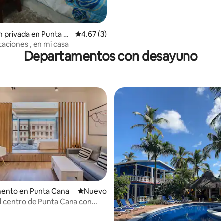
o: 4.0 de 5; 4 evaluaciones
n privada en Punta C
Calificación promedio: 4.67 de 5; 3 evaluac
4.67 (3)
taciones , en mi casa
Departamentos con desayuno
ento en Punta Cana
Nuevo alojamiento
Nuevo
el centro de Punta Cana con
imnasio, solo para adultos