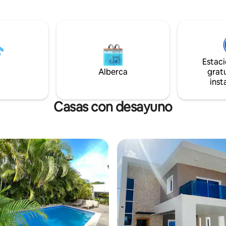
mpresionantes vistas al mar.
son los lagos acuáticos adecua
 a tu grupo en la opulencia y el
nadar, pescar y practicar depor
perfecto para amigos o familias.
acuáticos, donde disfrutas de la
el estilo local y relájate. Cocina
artificial, excelentes lugares pa
avandería en la suite y
desayunar, almorzar y cenar con amigos
des hogareñas. Sumérgete en
y familiares. Los restaurantes 
o encanto, los deportes
Estac
ubicados justo en la orilla. Disfr
 los casinos y la vida nocturna
Alberca
gratu
varias áreas recreativas, zonas
nte de Bávaro. ¡RESERVA!
inst
ecológicas verdes, circuitos pa
y andar en bicicleta.
Casas con desayuno