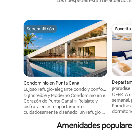
Los huéspedes están de acuerdo: es
Superanfitrión
Favorito
Superanfitrión
Favorito
Departam
Condominio en Punta Cana
a
¡Paradise 
Lujoso refugio-elegante condo y confort
azotea y v
OFERTA c
de resort
✨ ¡Increíble y Moderno Condominio en el
semanal. 
Corazón de Punta Cana! ✨ Relájate y
Paradise 
disfruta en este apartamento
dormitorio
cuidadosamente diseñado, un refugio de
natación d
confort y tranquilidad moderna.
relajación
Perfecto para viajeros exigentes y
Amenidades populares
playa atr
nómadas digitales que buscan ocio y