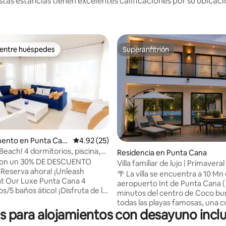
tas estancias tienen excelentes calificaciones por su ubicació
 entre huéspedes
Superanfitrión
 entre huéspedes
Superanfitrión
ento en Punta Can
Calificación promedio: 4.92 de 5; 25 evaluac
4.92 (25)
Beach! 4 dormitorios, piscina,
Residencia en Punta Cana
istas al mar.
on un 30% DE DESCUENTO
Villa familiar de lujo | Primaveral
¡Reserva ahora! ¡Unleash
de las playas
🌴 La villa se encuentra a 10 Mn 
at Our Luxe Punta Cana 4
aeropuerto Int de Punta Cana ( 
s/5 baños ático! ¡Disfruta de la
minutos del centro de Coco bu
urante todo el año y la
todas las playas famosas, una
 definitiva! El acceso privado a la
 para alojamientos con desayuno inclu
cerrada diseñada como una ci
ae, mientras que la azotea
inteligente. La parte más embl