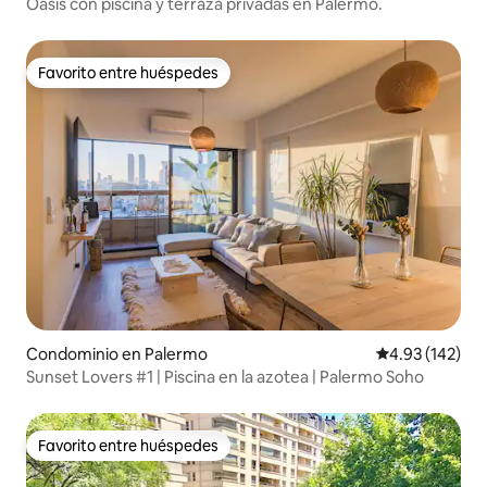
Oasis con piscina y terraza privadas en Palermo.
Favorito entre huéspedes
Favorito entre huéspedes
Condominio en Palermo
Calificación p
4.93 (142)
Sunset Lovers #1 | Piscina en la azotea | Palermo Soho
Favorito entre huéspedes
Favorito entre huéspedes