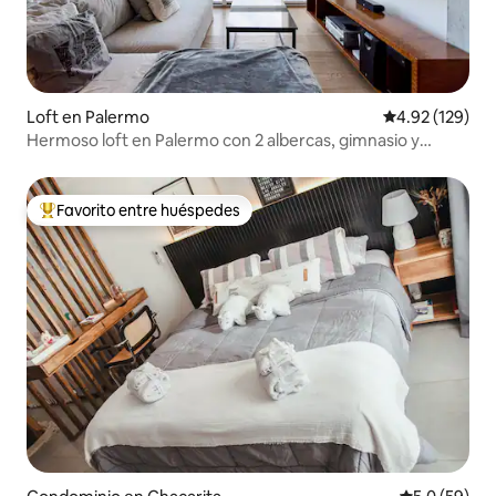
Loft en Palermo
Calificación p
4.92 (129)
Hermoso loft en Palermo con 2 albercas, gimnasio y
seguridad
Favorito entre huéspedes
De los mejores en Favorito entre huéspedes