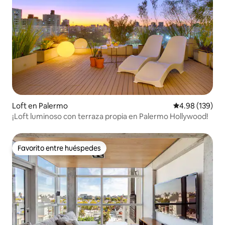
Loft en Palermo
Calificación pr
4.98 (139)
¡Loft luminoso con terraza propia en Palermo Hollywood!
Favorito entre huéspedes
Favorito entre huéspedes