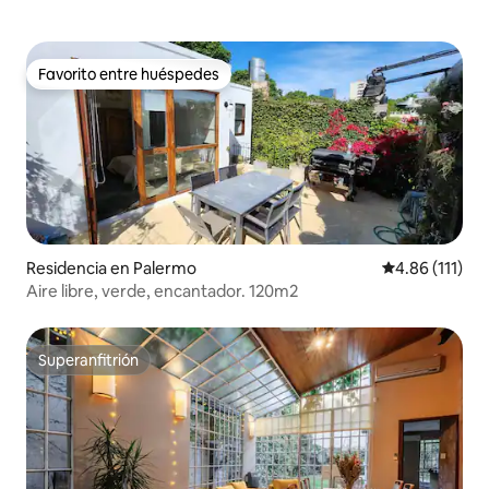
Favorito entre huéspedes
Favorito entre huéspedes
Residencia en Palermo
Calificación p
4.86 (111)
Aire libre, verde, encantador. 120m2
Superanfitrión
Superanfitrión