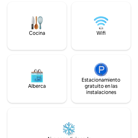
11:00 a. m. Para ayudarte con tu horario
terraza privada d
de vuelo, ofrecemos almacenamiento
que incluye tu prop
de equipaje gratuito en cualquier
barbacoa y comedo
momento para llegadas anticipadas o
disfrutar y relaja
salidas tardías. Sigue leyendo para
esta increíble ciud
obtener más información sobre esta
Cocina
Wifi
propiedad y la zona. Estaremos
encantados de ayudarte.
Estacionamiento
Alberca
gratuito en las
instalaciones