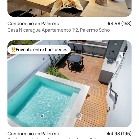
Condominio en Palermo
Calificación pr
4.98 (158)
Casa Nicaragua Apartamento 1°2, Palermo Soho
Favorito entre huéspedes
De los mejores en Favorito entre huéspedes
Condominio en Palermo
Calificación pr
4.98 (196)