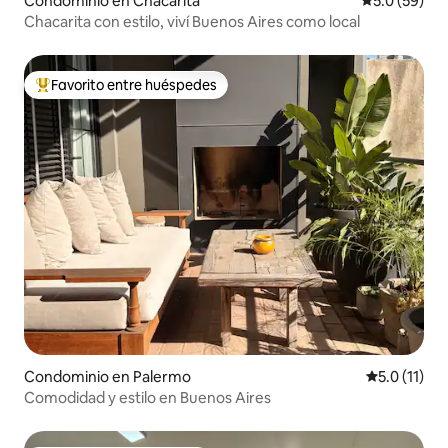
Condominio en Chacarita
Calificación
5.0 (59)
Chacarita con estilo, viví Buenos Aires como local
Favorito entre huéspedes
De los mejores en Favorito entre huéspedes
Condominio en Palermo
Calificación
5.0 (11)
Comodidad y estilo en Buenos Aires