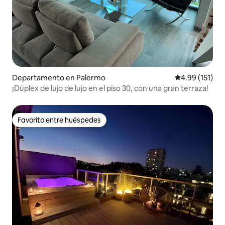
Departamento en Palermo
Calificación p
4.99 (151)
¡Dúplex de lujo de lujo en el piso 30, con una gran terraza!
Favorito entre huéspedes
Favorito entre huéspedes