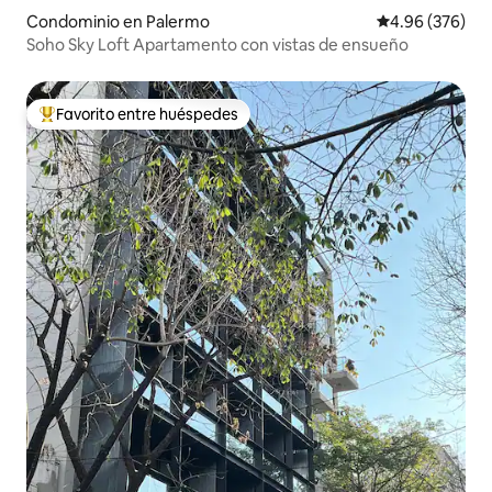
Condominio en Palermo
Calificación pr
4.96 (376)
Soho Sky Loft Apartamento con vistas de ensueño
Favorito entre huéspedes
De los mejores en Favorito entre huéspedes