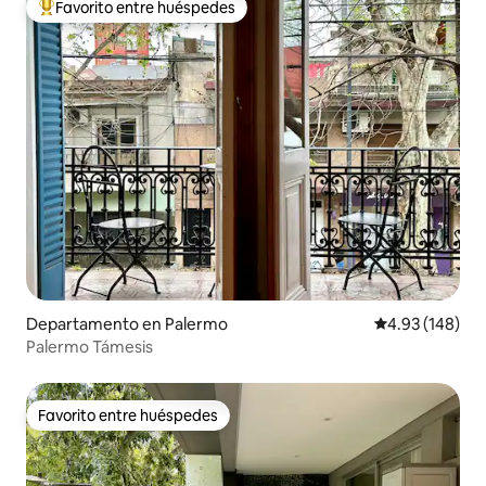
Favorito entre huéspedes
De los mejores en Favorito entre huéspedes
Departamento en Palermo
Calificación pr
4.93 (148)
Palermo Támesis
Favorito entre huéspedes
Favorito entre huéspedes