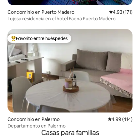
Condominio en Puerto Madero
Calificación p
4.93 (171)
Lujosa residencia en el hotel Faena Puerto Madero
Favorito entre huéspedes
De los mejores en Favorito entre huéspedes
Condominio en Palermo
Calificación p
4.99 (414)
Departamento en Palermo
Casas para familias