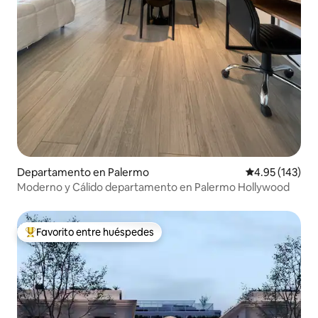
Departamento en Palermo
Calificación p
4.95 (143)
Moderno y Cálido departamento en Palermo Hollywood
Favorito entre huéspedes
De los mejores en Favorito entre huéspedes