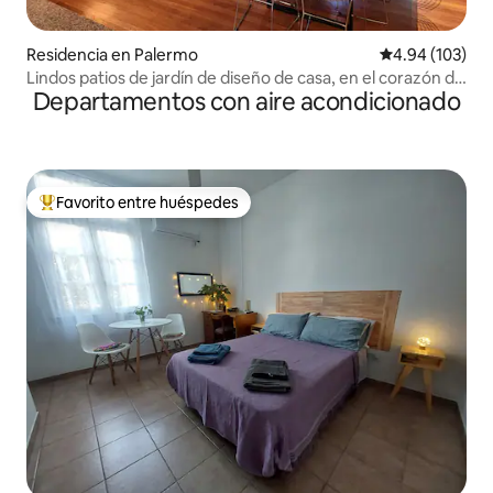
Residencia en Palermo
Calificación pr
4.94 (103)
Lindos patios de jardín de diseño de casa, en el corazón de
Departamentos con aire acondicionado
Palermo
Favorito entre huéspedes
De los mejores en Favorito entre huéspedes