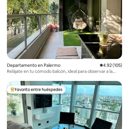
Departamento en Palermo
Calificación p
4.92 (105)
Relájate en tu cómodo balcón, ideal para observar a la
gente
Favorito entre huéspedes
De los mejores en Favorito entre huéspedes