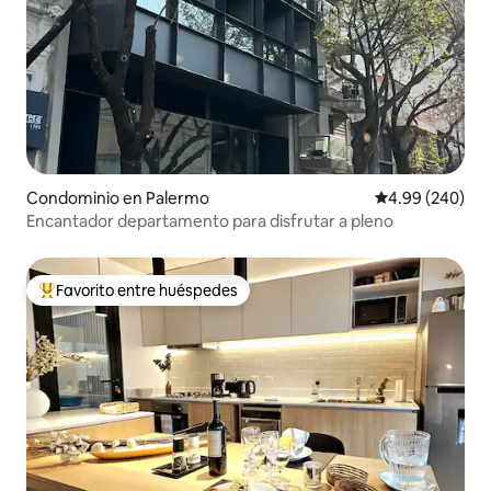
Condominio en Palermo
Calificación pr
4.99 (240)
Encantador departamento para disfrutar a pleno
Favorito entre huéspedes
De los mejores en Favorito entre huéspedes