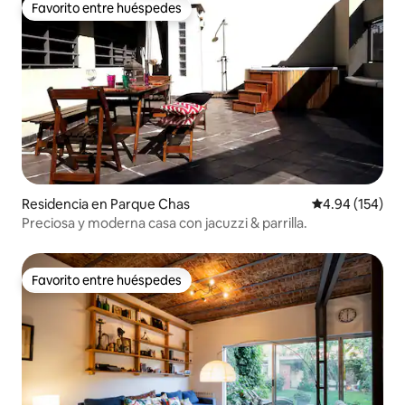
Favorito entre huéspedes
Favorito entre huéspedes
Residencia en Parque Chas
Calificación pr
4.94 (154)
Preciosa y moderna casa con jacuzzi & parrilla.
Favorito entre huéspedes
Favorito entre huéspedes