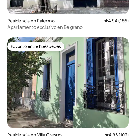
Residencia en Palermo
Calificación pr
4.94 (186)
Apartamento exclusivo en Belgrano
Favorito entre huéspedes
Favorito entre huéspedes
Residencia en Villa Crespo
Calificación p
4.95 (102)