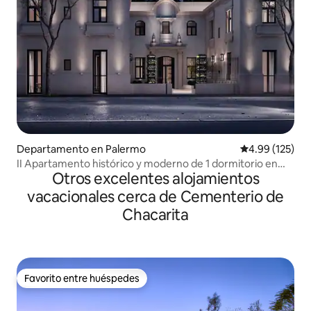
Departamento en Palermo
Calificación p
4.99 (125)
II Apartamento histórico y moderno de 1 dormitorio en
Otros excelentes alojamientos
Palermo con piscina y gimnasio
vacacionales cerca de Cementerio de
Chacarita
Favorito entre huéspedes
Favorito entre huéspedes