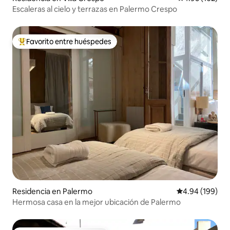
Escaleras al cielo y terrazas en Palermo Crespo
Favorito entre huéspedes
De los mejores en Favorito entre huéspedes
Residencia en Palermo
Calificación pr
4.94 (199)
Hermosa casa en la mejor ubicación de Palermo