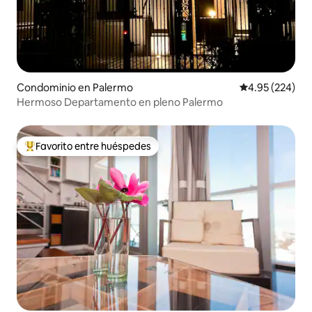
Condominio en Palermo
Calificación pr
4.95 (224)
Hermoso Departamento en pleno Palermo
Favorito entre huéspedes
De los mejores en Favorito entre huéspedes