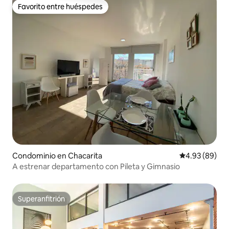
Favorito entre huéspedes
Favorito entre huéspedes
Condominio en Chacarita
Calificación p
4.93 (89)
A estrenar departamento con Pileta y Gimnasio
Superanfitrión
Superanfitrión