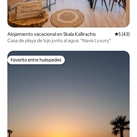
Alojamiento vacacional en Skala Kallirachis
Calificaci
5 (43)
Casa de playa de lujo junto al agua: "Navis Luxury"
Favorito entre huéspedes
Favorito entre huéspedes