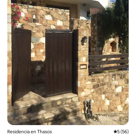
Residencia en Thasos
Calificaci
5 (56)