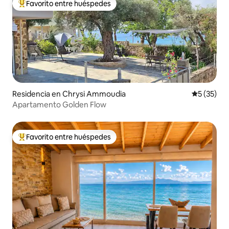
Favorito entre huéspedes
De los mejores en Favorito entre huéspedes
Residencia en Chrysi Ammoudia
Calificaci
5 (35)
Apartamento Golden Flow
Favorito entre huéspedes
De los mejores en Favorito entre huéspedes