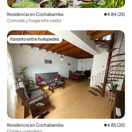
Residencia en Cochabamba
Calificación p
4.84 (25)
Comoda y hogareña casita
Favorito entre huéspedes
Favorito entre huéspedes
Residencia en Cochabamba
Calificación p
4.85 (20)
Dúplex completo