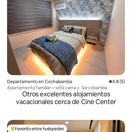
Departamento en Cochabamba
Calificació
4.8 (5)
Apartamento familiar + sofá cama z. Sarcobamba
Otros excelentes alojamientos
vacacionales cerca de Cine Center
Favorito entre huéspedes
De los mejores en Favorito entre huéspedes