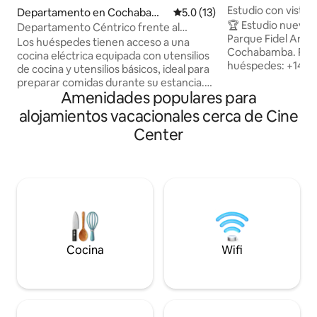
a
Estudio con vista · 
Departamento en Cochabamb
Calificación promedio: 5.0 de 
5.0 (13)
cable
🏆 Estudio nuevo y
a
Departamento Céntrico frente al
Parque Fidel Anze,
Parque Fidel Anze
Los huéspedes tienen acceso a una
Cochabamba. Favo
cocina eléctrica equipada con utensilios
huéspedes: +140 r
de cocina y utensilios básicos, ideal para
ubicación 5.0. 💻 Ideal para trabajar y
preparar comidas durante su estancia.
estadías largas: es
Amenidades populares para
Ubicado en el Parque Fidel Anze, el
cable ethernet (est
departamento está a poca distancia a
alojamientos vacacionales cerca de Cine
Smart TV. 🍳 Cocin
pie de restaurantes, cafeterías,
Center
ollas, microondas 
supermercados, farmacias y otros
de verdad. 🌳 Balc
servicios esenciales, lo que ofrece un
jardín y co-working
fácil acceso a todo lo que pueda
de supermercados
necesitar durante su visita. En el primer
restaurantes. ¿Tra
piso del edificio, encontrarás una
¡Reserva hoy!
cafetería que sirve desayunos a partir de
las 7:00 a. m.
Cocina
Wifi