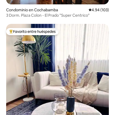
Condominio en Cochabamba
Calificación pr
4.94 (103)
3 Dorm. Plaza Colon - El Prado "Super Centrico"
Favorito entre huéspedes
De los mejores en Favorito entre huéspedes