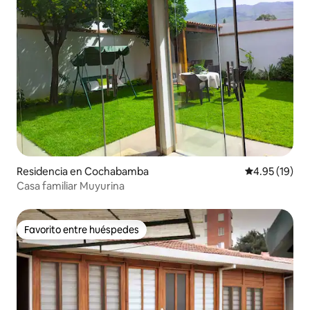
Residencia en Cochabamba
Calificación 
4.95 (19)
Casa familiar Muyurina
Favorito entre huéspedes
Favorito entre huéspedes