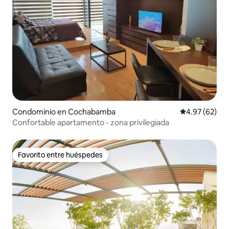
Condominio en Cochabamba
Calificación p
4.97 (62)
Confortable apartamento - zona privilegiada
Favorito entre huéspedes
Favorito entre huéspedes