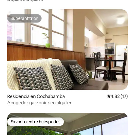
Superanfitrión
Superanfitrión
Residencia en Cochabamba
Calificación 
4.82 (17)
Acogedor garzonier en alquiler
Favorito entre huéspedes
Favorito entre huéspedes