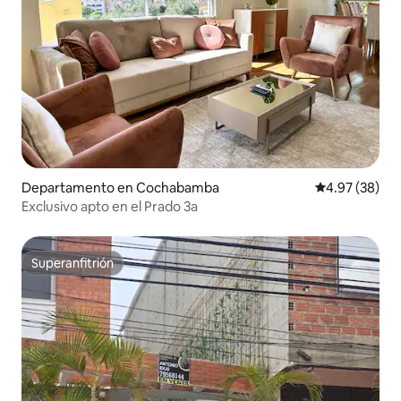
Departamento en Cochabamba
Calificación p
4.97 (38)
Exclusivo apto en el Prado 3a
Superanfitrión
Superanfitrión