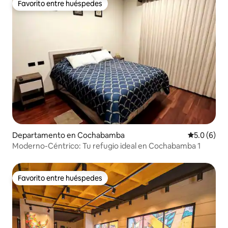
Favorito entre huéspedes
Favorito entre huéspedes
Departamento en Cochabamba
Calificació
5.0 (6)
Moderno-Céntrico: Tu refugio ideal en Cochabamba 1
Favorito entre huéspedes
Favorito entre huéspedes