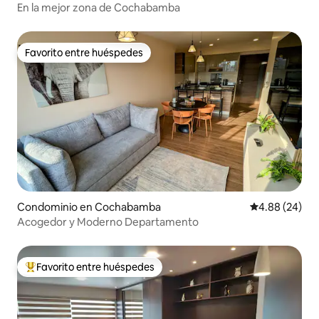
En la mejor zona de Cochabamba
Favorito entre huéspedes
Favorito entre huéspedes
Condominio en Cochabamba
Calificación p
4.88 (24)
Acogedor y Moderno Departamento
Favorito entre huéspedes
De los mejores en Favorito entre huéspedes