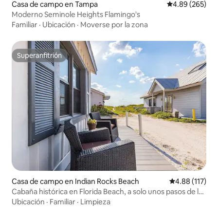
Casa de campo en Tampa
Calificación pr
4.89 (265)
Moderno Seminole Heights Flamingo's
Familiar
·
Ubicación
·
Moverse por la zona
Superanfitrión
Superanfitrión
Casa de campo en Indian Rocks Beach
Calificación p
4.88 (117)
Cabaña histórica en Florida Beach, a solo unos pasos de la
playa
Ubicación
·
Familiar
·
Limpieza