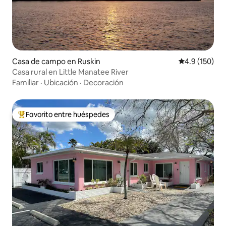
Casa de campo en Ruskin
Calificación 
4.9 (150)
Casa rural en Little Manatee River
Familiar
·
Ubicación
·
Decoración
Favorito entre huéspedes
De los mejores en Favorito entre huéspedes