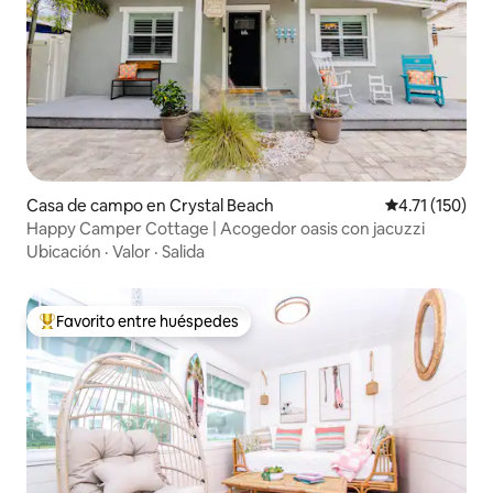
Casa de campo en Crystal Beach
Calificación p
4.71 (150)
Happy Camper Cottage | Acogedor oasis con jacuzzi
Ubicación
·
Valor
·
Salida
Favorito entre huéspedes
De los mejores en Favorito entre huéspedes