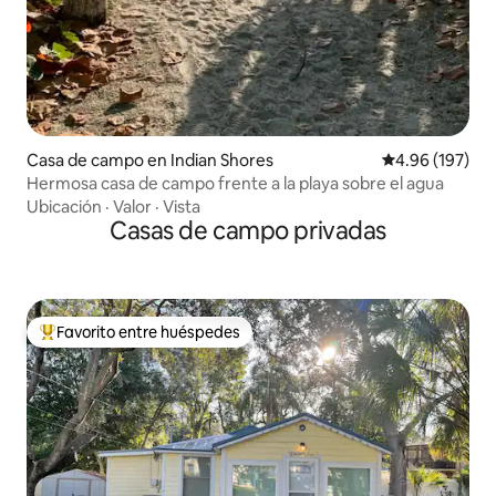
Casa de campo en Indian Shores
Calificación pr
4.96 (197)
Hermosa casa de campo frente a la playa sobre el agua
Ubicación
·
Valor
·
Vista
Casas de campo privadas
Favorito entre huéspedes
De los mejores en Favorito entre huéspedes