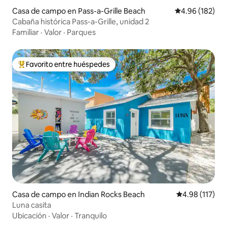
Casa de campo en Pass-a-Grille Beach
Calificación pr
4.96 (182)
Cabaña histórica Pass-a-Grille, unidad 2
Familiar
·
Valor
·
Parques
Favorito entre huéspedes
De los mejores en Favorito entre huéspedes
Casa de campo en Indian Rocks Beach
Calificación p
4.98 (117)
Luna casita
Ubicación
·
Valor
·
Tranquilo