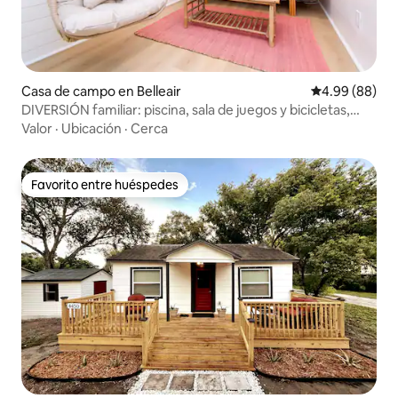
Casa de campo en Belleair
Calificación p
4.99 (88)
DIVERSIÓN familiar: piscina, sala de juegos y bicicletas,
cerca de playa/sendero
Valor
·
Ubicación
·
Cerca
Favorito entre huéspedes
Favorito entre huéspedes