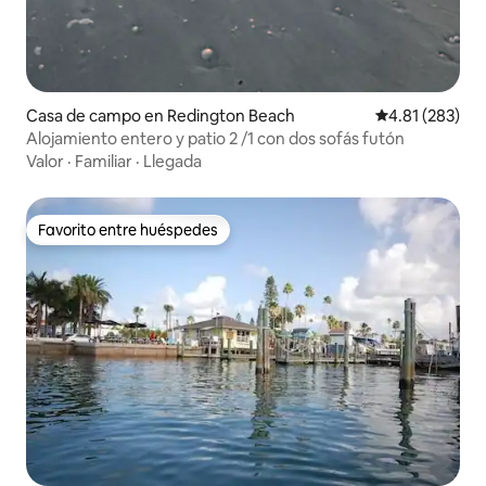
Casa de campo en Redington Beach
Calificación p
4.81 (283)
Alojamiento entero y patio 2 /1 con dos sofás futón
Valor
·
Familiar
·
Llegada
Favorito entre huéspedes
Favorito entre huéspedes