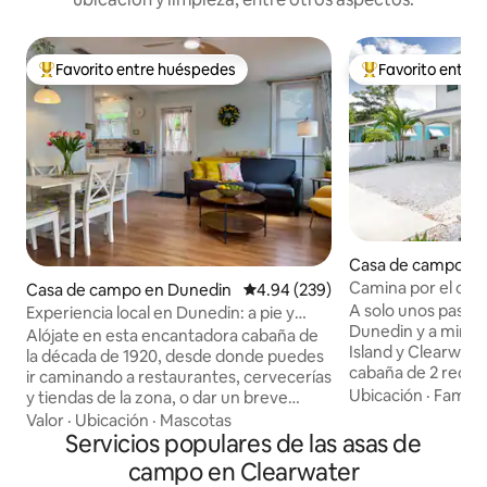
Favorito entre huéspedes
Favorito entre
De los mejores en Favorito entre huéspedes
De los mejores en
Casa de campo en
Camina por el cent
Casa de campo en Dunedin
Calificación promedio: 4.94 de 5
4.94 (239)
marítimo, a minuto
A solo unos pasos
Experiencia local en Dunedin: a pie y
Dunedin y a minu
divertida
Alójate en esta encantadora cabaña de
Island y Clearwate
la década de 1920, desde donde puedes
cabaña de 2 recám
ir caminando a restaurantes, cervecerías
superior combina 
Ubicación
·
Familia
y tiendas de la zona, o dar un breve
moderno con una
paseo hasta el puerto deportivo para
Valor
·
Ubicación
·
Mascotas
excepcional. Murales tropicales, vistas
contemplar la puesta de sol.
Servicios populares de las asas de
desde las copas de
Perfectamente ubicado en el corazón
campo en Clearwater
camas tamaño kin
de Dunedin, este alojamiento permite