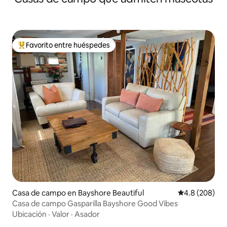
Favorito entre huéspedes
De los mejores en Favorito entre huéspedes
Casa de campo en Bayshore Beautiful
Calificación p
4.8 (208)
Casa de campo Gasparilla Bayshore Good Vibes
Ubicación
·
Valor
·
Asador