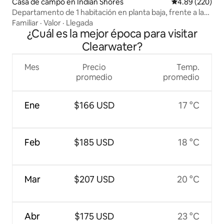
Casa de campo en Indian Shores
Calificación pr
4.89 (220)
Departamento de 1 habitación en planta baja, frente a la
playa | en el golfo
Familiar
·
Valor
·
Llegada
¿Cuál es la mejor época para visitar
Clearwater?
Mes
Precio
Temp.
promedio
promedio
Ene
$166 USD
17 °C
Feb
$185 USD
18 °C
Mar
$207 USD
20 °C
Abr
$175 USD
23 °C