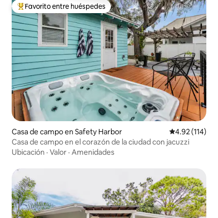
Favorito entre huéspedes
De los mejores en Favorito entre huéspedes
Casa de campo en Safety Harbor
Calificación p
4.92 (114)
Casa de campo en el corazón de la ciudad con jacuzzi
Ubicación
·
Valor
·
Amenidades