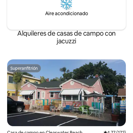
Aire acondicionado
Alquileres de casas de campo con
jacuzzi
Superanfitrión
Superanfitrión
Casa de campo en Clearwater Beach
Calificación p
4.77 (172)