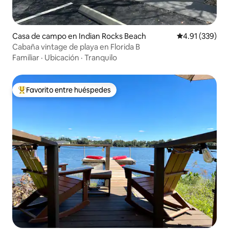
Casa de campo en Indian Rocks Beach
Calificación p
4.91 (339)
Cabaña vintage de playa en Florida B
Familiar
·
Ubicación
·
Tranquilo
Favorito entre huéspedes
De los mejores en Favorito entre huéspedes