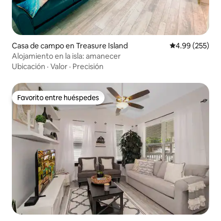
Casa de campo en Treasure Island
Calificación pr
4.99 (255)
Alojamiento en la isla: amanecer
Ubicación
·
Valor
·
Precisión
Favorito entre huéspedes
Favorito entre huéspedes