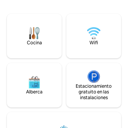
modular crean una
explorar la zona a pie con facilidad. Pasa
placentera. Total
tus días disfrutando de las playas
pie a restaurantes
cercanas, recorriendo en bicicleta el
y a los impresion
Pinellas Trail o viendo un partido de los
frente al mar de D
Toronto Blue Jays en el TD Ballpark.
conduce unos minu
Después de un día de diversión en la
Apto para mascota
playa, béisbol o exploración, disfruta de
bellamente hecho:
un paseo tranquilo para cenar, tomar
Cocina
Wifi
Parrot hoy mismo
algo o escuchar música en vivo en el
centro de la ciudad.
Estacionamiento
Alberca
gratuito en las
instalaciones