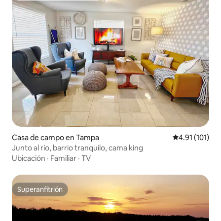
Casa de campo en Tampa
Calificación p
4.91 (101)
Junto al río, barrio tranquilo, cama king
Ubicación
·
Familiar
·
TV
Superanfitrión
Superanfitrión