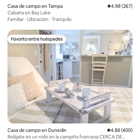
Casa de campo en Tampa
Calificación pr
4.98 (267)
Cabaña en Bay Lake
Familiar
·
Ubicación
·
Tranquilo
Favorito entre huéspedes
Favorito entre huéspedes
Casa de campo en Dunedin
Calificación pr
4.86 (400)
Relájate en un nido en la campiña francesa CERCA DE