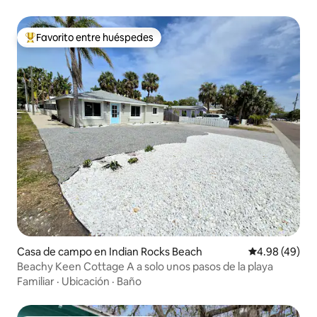
Favorito entre huéspedes
De los mejores en Favorito entre huéspedes
Casa de campo en Indian Rocks Beach
Calificación p
4.98 (49)
Beachy Keen Cottage A a solo unos pasos de la playa
Familiar
·
Ubicación
·
Baño