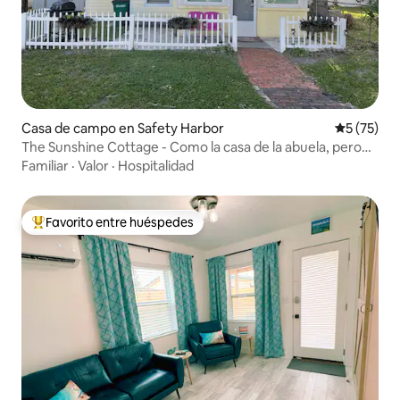
Casa de campo en Safety Harbor
Calificaci
5 (75)
The Sunshine Cottage - Como la casa de la abuela, pero
con wifi
Familiar
·
Valor
·
Hospitalidad
Favorito entre huéspedes
De los mejores en Favorito entre huéspedes