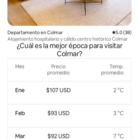
Departamento en Colmar
Calificación
5.0 (38)
Alojamiento hospitalario y cálido centro histórico Colmar
¿Cuál es la mejor época para visitar
Colmar?
Mes
Precio
Temp.
promedio
promedio
Ene
$107 USD
2 °C
Feb
$93 USD
3 °C
Mar
$92 USD
7 °C