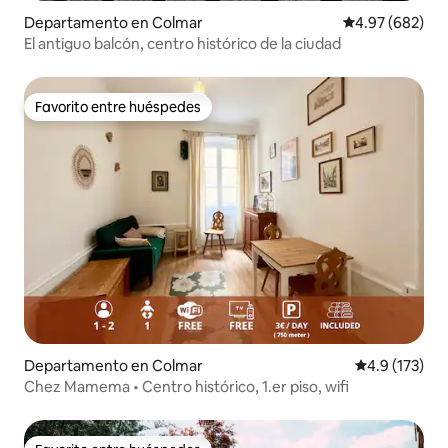
Departamento en Colmar
Calificación pr
4.97 (682)
El antiguo balcón, centro histórico de la ciudad
Favorito entre huéspedes
Favorito entre huéspedes
Departamento en Colmar
Calificación 
4.9 (173)
Chez Mamema • Centro histórico, 1.er piso, wifi