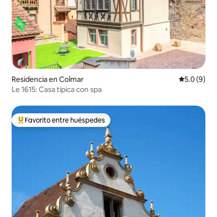
Residencia en Colmar
Calificació
5.0 (9)
Le 1615: Casa típica con spa
Favorito entre huéspedes
De los mejores en Favorito entre huéspedes