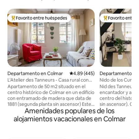
Favorito entre huéspedes
Favorito entre
De los mejores en Favorito entre huéspedes
De los mejores en
Departamento en Colmar
Calificación promedio: 4.89 de 5
4.89 (445)
Departamento e
L'Atelier des Tanneurs - Casa rural con
Nido de los Curti
encanto en el centro histórico de
bedrooms (1 aire 
Apartamento de 50 m2 situado en el
Nid des Tanneurs
Colmar
centro histórico de Colmar en un edificio
encantador y atípico 
con entramado de madera que data de
centro del históri
1881 (segunda planta sin ascensor) Este
sin ascensor). Con 
Amenidades populares de los
apartamento consta de: Un salón
techo de azulejos 
comedor equipado con un sofá cama
mercados navideñ
alojamientos vacacionales en Colmar
para 2 personas de 1,40 x 2,00 m Este
con vigas expuest
apartamento de 50 m2 está idealmente
para cuatro perso
situado en el corazón de la antigua
una sala de estar d