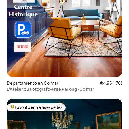
Departamento en Colmar
Calificación p
4.95 (176)
L'Atelier du Fotógrafo-Free Parking -Colmar
Favorito entre huéspedes
De los mejores en Favorito entre huéspedes