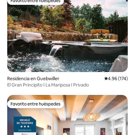
Favorito entre huéspedes
Favorito entre huéspedes
Residencia en Guebwiller
Calificación p
4.96 (174)
El Gran Principito I La Mariposa I Privado
Favorito entre huéspedes
Favorito entre huéspedes