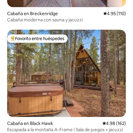
Cabaña en Breckenridge
Calificación p
4.95 (110)
Cabaña moderna con sauna y jacuzzi
Favorito entre huéspedes
De los mejores en Favorito entre huéspedes
Cabaña en Black Hawk
Calificación pr
4.98 (162)
Escapada a la montaña A-Frame | Sala de juegos + jacuzzi