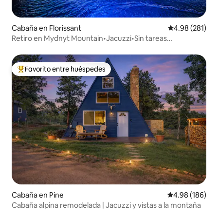
Cabaña en Florissant
Calificación pr
4.98 (281)
Retiro en Mydnyt Mountain•Jacuzzi•Sin tareas
domésticas
Favorito entre huéspedes
De los mejores en Favorito entre huéspedes
Cabaña en Pine
Calificación pr
4.98 (186)
Cabaña alpina remodelada | Jacuzzi y vistas a la montaña