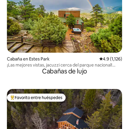
Cabaña en Estes Park
Calificación pr
4.9 (1,126)
¡Las mejores vistas, jacuzzi cerca del parque nacional!
Cabañas de lujo
¡Camas tamaño king!
Favorito entre huéspedes
De los mejores en Favorito entre huéspedes