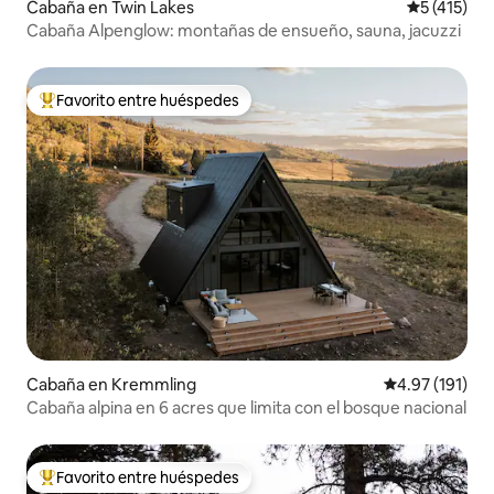
Cabaña en Twin Lakes
Calificació
5 (415)
Cabaña Alpenglow: montañas de ensueño, sauna, jacuzzi
Favorito entre huéspedes
De los mejores en Favorito entre huéspedes
Cabaña en Kremmling
Calificación p
4.97 (191)
Cabaña alpina en 6 acres que limita con el bosque nacional
Favorito entre huéspedes
De los mejores en Favorito entre huéspedes