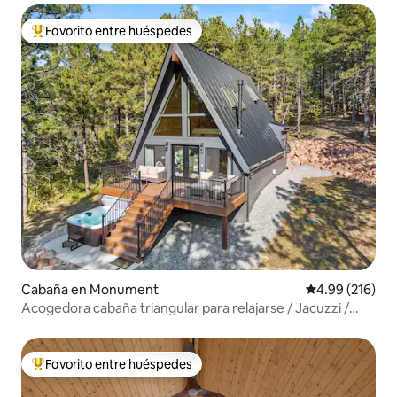
Favorito entre huéspedes
De los mejores en Favorito entre huéspedes
Cabaña en Monument
Calificación pr
4.99 (216)
Acogedora cabaña triangular para relajarse / Jacuzzi /
Con vistas, Monument, CO
Favorito entre huéspedes
De los mejores en Favorito entre huéspedes