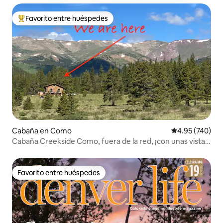
Favorito entre huéspedes
De los mejores en Favorito entre huéspedes
Cabaña en Como
Calificación pr
4.95 (740)
Cabaña Creekside Como, fuera de la red, ¡con unas vistas
increíbles!
Favorito entre huéspedes
Favorito entre huéspedes