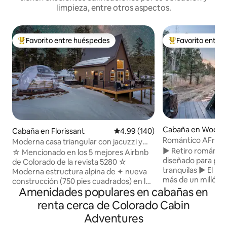
limpieza, entre otros aspectos.
Favorito entre huéspedes
Favorito entre
De los mejores en Favorito entre huéspedes
De los mejores en
Cabaña en Woodla
Cabaña en Florissant
Calificación promedio: 4.99 de 5
4.99 (140)
Romántico AFram
Moderna casa triangular con jacuzzi y
privado*Fuego de
► Retiro romántic
cúpula para observar las estrellas
☆ Mencionado en los 5 mejores Airbnb
de estrellas
diseñado para par
de Colorado de la revista 5280 ☆
tranquilas ► El pat
Moderna estructura alpina de ✦ nueva
más de un millón 
construcción (750 pies cuadrados) en la
nacional con un s
Amenidades populares en cabañas en
región de Pikes Peak ✦ Dos dormitorios
conduce a una foga
acogedores (incluido el loft) ✦ Jacuzzi
renta cerca de Colorado Cabin
cumbre ► Fogata al
privado con hidromasaje ✦ Cúpula para
Adventures
observar las estrel
observar las estrellas ✦ Pintoresco lote