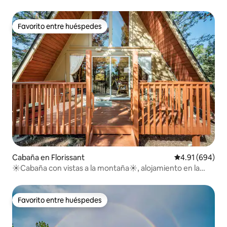
Favorito entre huéspedes
Favorito entre huéspedes
Cabaña en Florissant
Calificación pr
4.91 (694)
☀Cabaña con vistas a la montaña☀, alojamiento en la
naturaleza
Favorito entre huéspedes
Favorito entre huéspedes