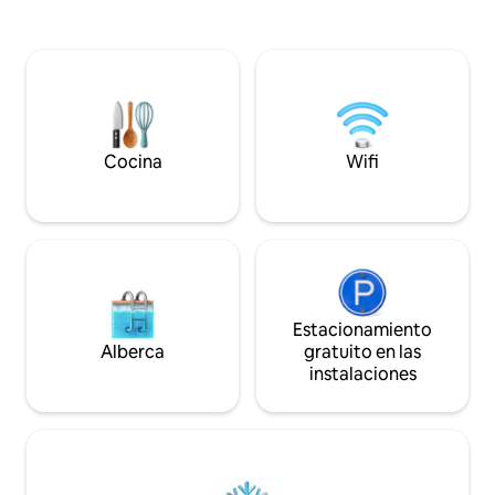
► Diseñado cuida
boscoso con vistas serenas ✦ Fácil
firma boutique de 
acceso a Fossil Beds, tres parques
de Nueva York ► C
estatales, bosque nacional, senderismo,
para cocinar comi
pesca con mosca galardonada con
Nest con sábanas 
medalla de oro y más ✦ Amplia terraza
para un sueño pro
con fogata de gas, asientos Adirondack
a senderismo, esq
y parrilla ✦ Chimenea de gas interior ✦
en aguas doradas,
Cocina completa con barra de café y té
Cocina
Wifi
alquiler de vehícu
✦ Se admiten mascotas (un perro como
máximo)
Estacionamiento
Alberca
gratuito en las
instalaciones