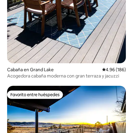
Cabaña en Grand Lake
Calificación pr
4.96 (186)
Acogedora cabaña moderna con gran terraza y jacuzzi
Favorito entre huéspedes
Favorito entre huéspedes