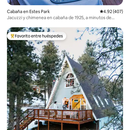
Cabaña en Estes Park
Calificación pr
4.92 (407)
Jacuzzi y chimenea en cabaña de 1925, a minutos de
RMNP
Favorito entre huéspedes
De los mejores en Favorito entre huéspedes