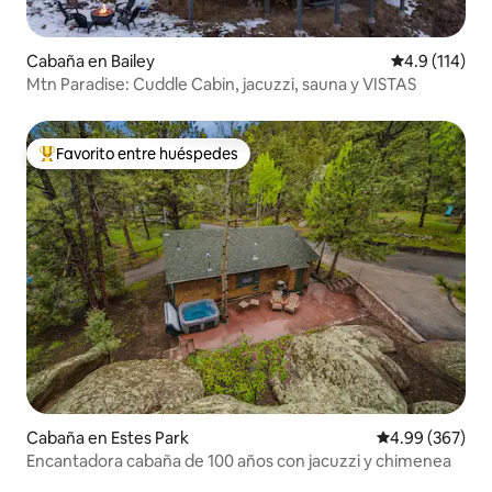
Cabaña en Bailey
Calificación 
4.9 (114)
Mtn Paradise: Cuddle Cabin, jacuzzi, sauna y VISTAS
Favorito entre huéspedes
De los mejores en Favorito entre huéspedes
Cabaña en Estes Park
Calificación pr
4.99 (367)
Encantadora cabaña de 100 años con jacuzzi y chimenea