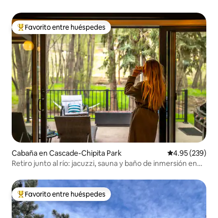
Favorito entre huéspedes
De los mejores en Favorito entre huéspedes
Cabaña en Cascade-Chipita Park
Calificación pr
4.95 (239)
Retiro junto al río: jacuzzi, sauna y baño de inmersión en
agua fría
Favorito entre huéspedes
De los mejores en Favorito entre huéspedes