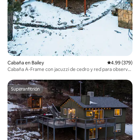
Cabaña en Bailey
Calificación pr
4.99 (379)
Cabaña A-Frame con jacuzzi de cedro y red para observar
las estrellas
Superanfitrión
Superanfitrión