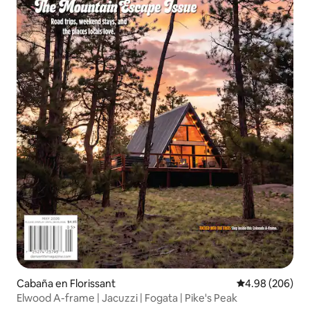
Cabaña en Florissant
Calificación pr
4.98 (206)
Elwood A-frame | Jacuzzi | Fogata | Pike's Peak