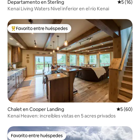
Departamento en Sterling
Calificaci
5 (16)
Kenai Living Waters Nivel inferior en el río Kenai
Favorito entre huéspedes
De los mejores en Favorito entre huéspedes
Chalet en Cooper Landing
Calificaci
5 (60)
Kenai Heaven: increíbles vistas en 5 acres privados
Favorito entre huéspedes
Favorito entre huéspedes