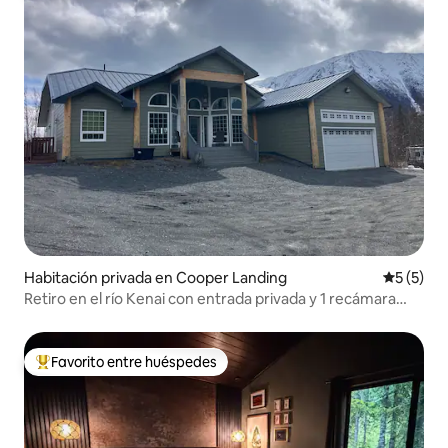
Habitación privada en Cooper Landing
Calificac
5 (5)
Retiro en el río Kenai con entrada privada y 1 recámara
(habitación 1)
Favorito entre huéspedes
De los mejores en Favorito entre huéspedes