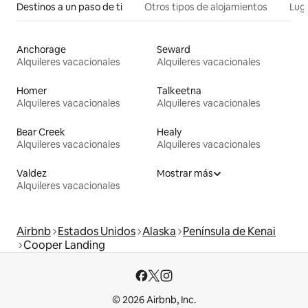
Destinos a un paso de ti
Otros tipos de alojamientos
Lug
Anchorage
Seward
Alquileres vacacionales
Alquileres vacacionales
Homer
Talkeetna
Alquileres vacacionales
Alquileres vacacionales
Bear Creek
Healy
Alquileres vacacionales
Alquileres vacacionales
Valdez
Mostrar más
Alquileres vacacionales
Airbnb
Estados Unidos
Alaska
Península de Kenai
Cooper Landing
© 2026 Airbnb, Inc.