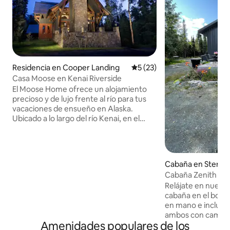
Residencia en Cooper Landing
Calificación promedio: 5 de 
5 (23)
Casa Moose en Kenai Riverside
El Moose Home ofrece un alojamiento
precioso y de lujo frente al río para tus
vacaciones de ensueño en Alaska.
Ubicado a lo largo del río Kenai, en el
corazón de la península de Kenai, este
tranquilo entorno es el campamento
base perfecto para tus aventuras. Fácil
acceso en coche a Seward o Homer. Un
Cabaña en Sterlin
sendero privado desde esta casa de
Cabaña Zenith Ste
vacaciones conduce a nuestra
Relájate en nuest
propiedad hermana, Kenai Riverside
cabaña en el bosqu
Lodge, un ecolodge especializado en
en mano e incluye 
excursiones guiadas de pesca y rafting
ambos con camas 
de un día. ¡Visita nuestra oficina del
Amenidades populares de los
estancia más cerca
albergue para solicitar información