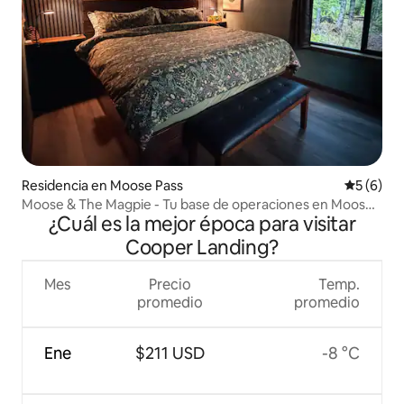
Residencia en Moose Pass
Calificac
5 (6)
Moose & The Magpie - Tu base de operaciones en Moose
¿Cuál es la mejor época para visitar
Pass
Cooper Landing?
Mes
Precio
Temp.
promedio
promedio
Ene
$211 USD
-8 °C