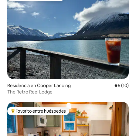
Residencia en Cooper Landing
Calificaci
5 (10)
The Retro Reel Lodge
Favorito entre huéspedes
De los mejores en Favorito entre huéspedes