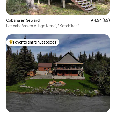
Cabaña en Seward
Calificación p
4.94 (69)
Las cabañas en el lago Kenai, "Ketchikan"
Favorito entre huéspedes
De los mejores en Favorito entre huéspedes