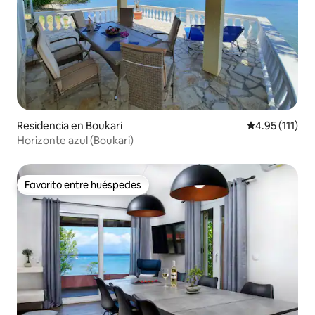
Residencia en Boukari
Calificación p
4.95 (111)
Horizonte azul (Boukari)
Favorito entre huéspedes
Favorito entre huéspedes