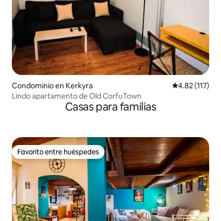
Condominio en Kerkyra
Calificación p
4.82 (117)
Lindo apartamento de Old CorfuTown
Casas para familias
Favorito entre huéspedes
Favorito entre huéspedes