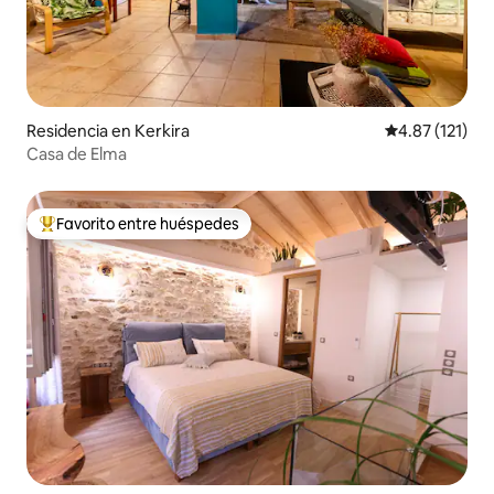
Residencia en Kerkira
Calificación p
4.87 (121)
Casa de Elma
Favorito entre huéspedes
De los mejores en Favorito entre huéspedes