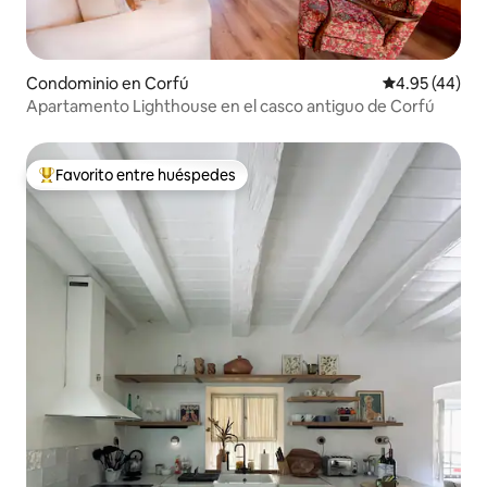
Condominio en Corfú
Calificación 
4.95 (44)
Apartamento Lighthouse en el casco antiguo de Corfú
Favorito entre huéspedes
De los mejores en Favorito entre huéspedes