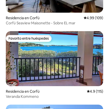
Residencia en Corfú
Calificación pr
4.99 (109)
Corfú Seaview Maisonette - Sobre EL mar
Favorito entre huéspedes
Favorito entre huéspedes
Residencia en Corfú
Calificación 
4.9 (115)
Veranda Kommeno