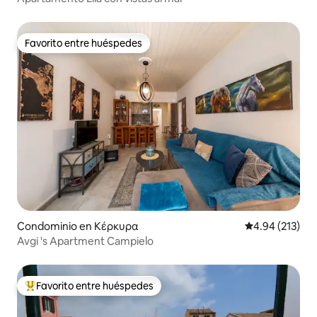
Favorito entre huéspedes
Favorito entre huéspedes
Condominio en Κέρκυρα
Calificación p
4.94 (213)
Avgi 's Apartment Campielo
Favorito entre huéspedes
De los mejores en Favorito entre huéspedes