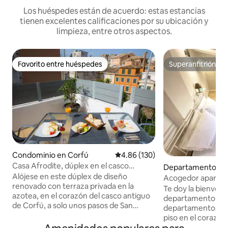
Los huéspedes están de acuerdo: estas estancias
tienen excelentes calificaciones por su ubicación y
limpieza, entre otros aspectos.
Favorito entre huéspedes
Superanfitrión
Favorito entre huéspedes
Superanfitrión
Condominio en Corfú
Calificación promedio: 4.86 de 5
4.86 (130)
Casa Afrodite, dúplex en el casco
Departamento en 
antiguo con terraza en la azotea
Alójese en este dúplex de diseño
Acogedor apartam
renovado con terraza privada en la
antiguo
Te doy la bienven
azotea, en el corazón del casco antiguo
departamento para 
de Corfú, a solo unos pasos de San
departamento está
Espiridón, Liston y de los monumentos
piso en el corazón
históricos, restaurantes y cafés más
Kerkyra y está a s