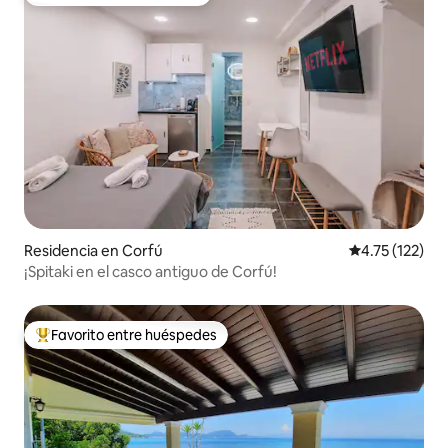
Favorito entre huéspedes
Residencia en Corfú
Calificación p
4.75 (122)
¡Spitaki en el casco antiguo de Corfú!
Favorito entre huéspedes
De los mejores en Favorito entre huéspedes