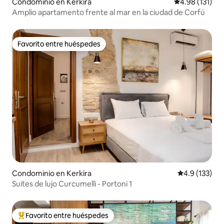
Condominio en Kerkira
Calificación p
4.98 (131)
Amplio apartamento frente al mar en la ciudad de Corfú
Favorito entre huéspedes
Favorito entre huéspedes
Condominio en Kerkira
Calificación 
4.9 (133)
Suites de lujo Curcumelli - Portoni 1
Favorito entre huéspedes
De los mejores en Favorito entre huéspedes