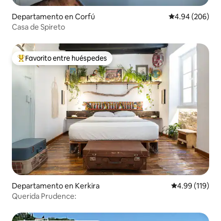
Departamento en Corfú
Calificación pr
4.94 (206)
Casa de Spireto
Favorito entre huéspedes
De los mejores en Favorito entre huéspedes
Departamento en Kerkira
Calificación p
4.99 (119)
Querida Prudence: