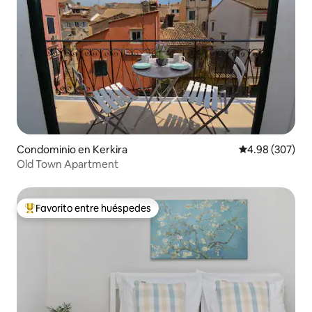
Condominio en Kerkira
Calificación pr
4.98 (307)
Old Town Apartment
Favorito entre huéspedes
De los mejores en Favorito entre huéspedes