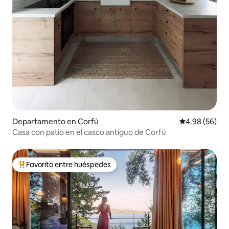
Departamento en Corfú
Calificación p
4.98 (56)
Casa con patio en el casco antiguo de Corfú
Favorito entre huéspedes
De los mejores en Favorito entre huéspedes