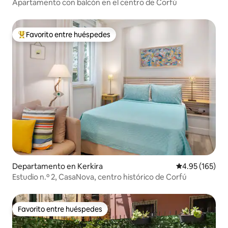
Apartamento con balcón en el centro de Corfú
Favorito entre huéspedes
De los mejores en Favorito entre huéspedes
Departamento en Kerkira
Calificación p
4.95 (165)
Estudio n.º 2, CasaNova, centro histórico de Corfú
Favorito entre huéspedes
Favorito entre huéspedes