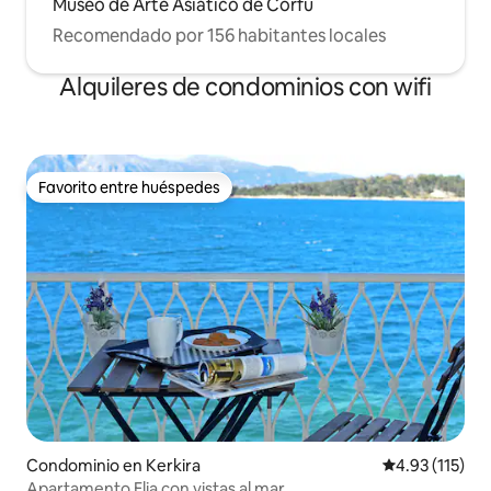
Museo de Arte Asiático de Corfú
Recomendado por 156 habitantes locales
Alquileres de condominios con wifi
Favorito entre huéspedes
Favorito entre huéspedes
Condominio en Kerkira
Calificación p
4.93 (115)
Apartamento Elia con vistas al mar