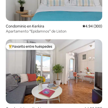
Condominio en Kerkira
Calificación pr
4.94 (300)
Apartamento “Epidamnos” de Liston
Favorito entre huéspedes
De los mejores en Favorito entre huéspedes