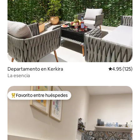
Departamento en Kerkira
Calificación p
4.95 (125)
La esencia
Favorito entre huéspedes
De los mejores en Favorito entre huéspedes