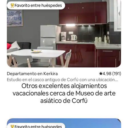
Favorito entre huéspedes
De los mejores en Favorito entre huéspedes
Departamento en Kerkira
Calificación p
4.98 (191)
Estudio en el casco antiguo de Corfú con una ubicación
Otros excelentes alojamientos
ideal
vacacionales cerca de Museo de arte
asiático de Corfú
Favorito entre huéspedes