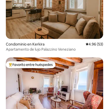
Condominio en Kerkira
Calificación p
4.96 (53)
Apartamento de lujo Palazzino Veneziano
Favorito entre huéspedes
De los mejores en Favorito entre huéspedes