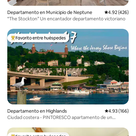
Departamento en Municipio de Neptune
Calificación pr
4.92 (426)
“The Stockton” Un encantador departamento victoriano
Favorito entre huéspedes
De los mejores en Favorito entre huéspedes
Departamento en Highlands
Calificación pr
4.93 (166)
Ciudad costera - PINTORESCO apartamento de un
dormitorio