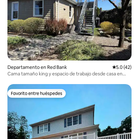
Departamento en Red Bank
Calificación
5.0 (42)
Cama tamaño king y espacio de trabajo desde casa en
Red Bank, NJ
Favorito entre huéspedes
Favorito entre huéspedes