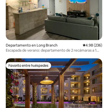
Departamento en Long Branch
Calificación pr
4.98 (236)
Escapada de verano: departamento de 2 recámaras a 1
minuto de la playa más cercana
Favorito entre huéspedes
Favorito entre huéspedes