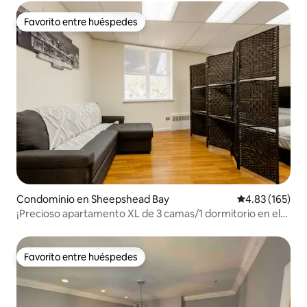
Favorito entre huéspedes
Favorito entre huéspedes
Condominio en Sheepshead Bay
Calificación p
4.83 (165)
¡Precioso apartamento XL de 3 camas/1 dormitorio en el
sur de Brooklyn!
Favorito entre huéspedes
Favorito entre huéspedes