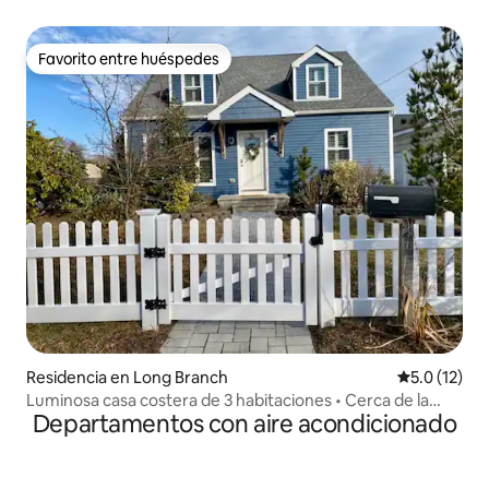
dormitorios - 8+
Favorito entre huéspedes
Favorito entre huéspedes
Residencia en Long Branch
Calificación
5.0 (12)
Luminosa casa costera de 3 habitaciones • Cerca de la
Departamentos con aire acondicionado
playa y de Pier Village