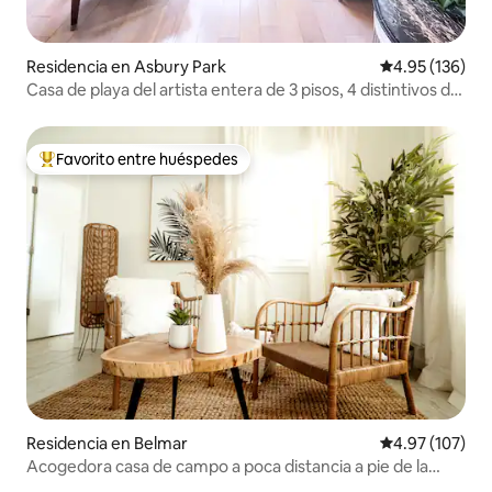
Residencia en Asbury Park
Calificación p
4.95 (136)
Casa de playa del artista entera de 3 pisos, 4 distintivos de
playa
Favorito entre huéspedes
De los mejores en Favorito entre huéspedes
Residencia en Belmar
Calificación p
4.97 (107)
Acogedora casa de campo a poca distancia a pie de la
playa de Belmar.