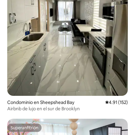
Condominio en Sheepshead Bay
Calificación p
4.91 (152)
Airbnb de lujo en el sur de Brooklyn
Superanfitrión
Superanfitrión