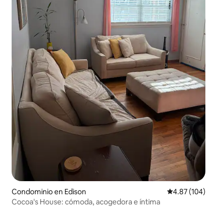
Condominio en Edison
Calificación pr
4.87 (104)
Cocoa's House: cómoda, acogedora e íntima