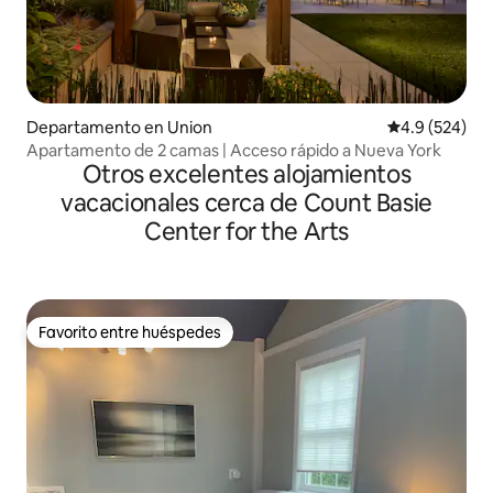
Departamento en Union
Calificación p
4.9 (524)
Apartamento de 2 camas | Acceso rápido a Nueva York
Otros excelentes alojamientos
vacacionales cerca de Count Basie
Center for the Arts
Favorito entre huéspedes
Favorito entre huéspedes