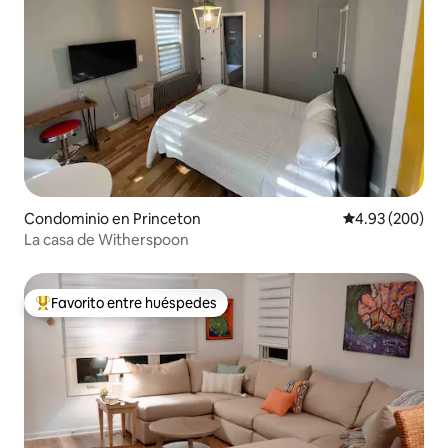
Condominio en Princeton
Calificación pr
4.93 (200)
La casa de Witherspoon
Favorito entre huéspedes
De los mejores en Favorito entre huéspedes