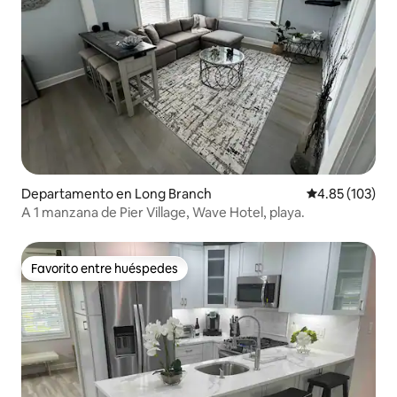
Departamento en Long Branch
Calificación p
4.85 (103)
A 1 manzana de Pier Village, Wave Hotel, playa.
Favorito entre huéspedes
Favorito entre huéspedes