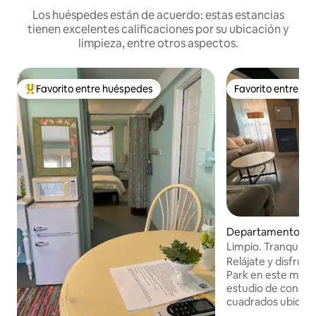
Los huéspedes están de acuerdo: estas estancias
tienen excelentes calificaciones por su ubicación y
limpieza, entre otros aspectos.
Favorito entre huéspedes
Favorito entre h
De los mejores en Favorito entre huéspedes
Favorito entre h
Departamento en 
rk
Limpio. Tranquilo. 
Relájate y disfrut
Park en este mod
estudio de concep
cuadrados ubicado
millas de la playa. Disfruta de una cocina