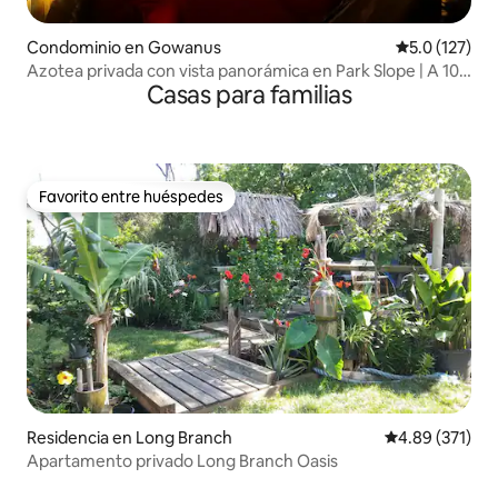
Condominio en Gowanus
Calificación 
5.0 (127)
Azotea privada con vista panorámica en Park Slope | A 10
Casas para familias
minutos de la ciudad de Nueva York
Favorito entre huéspedes
Favorito entre huéspedes
Residencia en Long Branch
Calificación p
4.89 (371)
Apartamento privado Long Branch Oasis