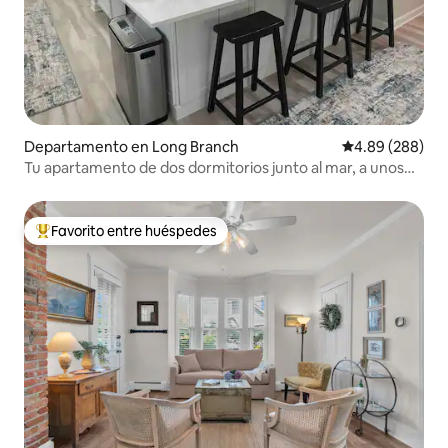
Departamento en Long Branch
Calificación pr
4.89 (288)
Tu apartamento de dos dormitorios junto al mar, a unos
pasos de la playa
Favorito entre huéspedes
De los mejores en Favorito entre huéspedes