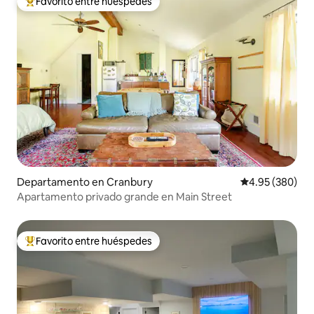
Favorito entre huéspedes
De los mejores en Favorito entre huéspedes
Departamento en Cranbury
Calificación pr
4.95 (380)
Apartamento privado grande en Main Street
Favorito entre huéspedes
De los mejores en Favorito entre huéspedes