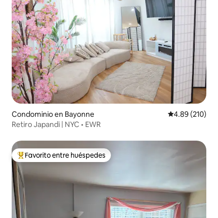
Condominio en Bayonne
Calificación pr
4.89 (210)
Retiro Japandi | NYC • EWR
Favorito entre huéspedes
De los mejores en Favorito entre huéspedes