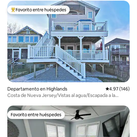
Favorito entre huéspedes
De los mejores en Favorito entre huéspedes
Departamento en Highlands
Calificación pr
4.97 (146)
Costa de Nueva Jersey/Vistas al agua/Escapada a la
playa/Sandy Hook
Favorito entre huéspedes
Favorito entre huéspedes