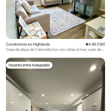
Condominio en Highlands
Calificación pr
4.96 (134)
Casa de playa de 2 dormitorios con vistas al mar, a pie de
playa y vida nocturna
Favorito entre huéspedes
Favorito entre huéspedes