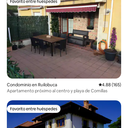
Favorito entre huéspedes
Favorito entre huéspedes
Condominio en Ruilobuca
Calificación pr
4.88 (165)
Apartamento próximo al centro y playa de Comillas
Favorito entre huéspedes
Favorito entre huéspedes