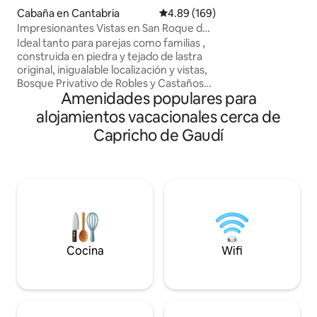
a 7 km. A 35 km te
Cabaña en Cantabria
Calificación promedio: 4.89 de 5
4.89 (169)
Fuente Dé que te 
Impresionantes Vistas en San Roque de
las playas de San 
Riomiera
Ideal tanto para parejas como familias ,
2 habitaciones ampli
construida en piedra y tejado de lastra
con plato de ducha
original, inigualable localización y vistas,
terraza/porche y 
Bosque Privativo de Robles y Castaños
Dispone de ropa de
Amenidades populares para
con mesa de picnic propia, extensa finca
para pasear en un entorno
alojamientos vacacionales cerca de
espectacular,2 plantas,3 habitaciones
Capricho de Gaudí
una de ellas con sofá y tv, Barbacoa -
Chimenea exterior , Pozo de agua ,
Porche cubierto , Balconada, Mirador -
terraza colgado en la ladera con
increíbles vistas al valle y las
montañas,igual que toda la casa,un lujo
de postal !
Cocina
Wifi