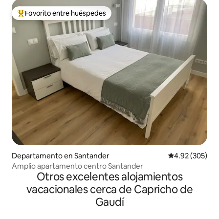
Favorito entre huéspedes
De los mejores en Favorito entre huéspedes
Departamento en Santander
Calificación pr
4.92 (305)
Amplio apartamento centro Santander
Otros excelentes alojamientos
vacacionales cerca de Capricho de
Gaudí