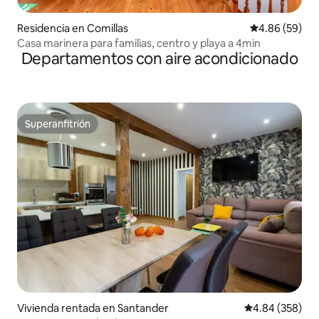
Residencia en Comillas
Calificación p
4.86 (59)
Casa marinera para familias, centro y playa a 4min
Departamentos con aire acondicionado
Superanfitrión
Superanfitrión
Vivienda rentada en Santander
Calificación pr
4.84 (358)