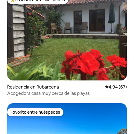
De los mejores en Favorito entre huéspedes
Residencia en Rubarcena
Calificación p
4.94 (67)
Acogedora casa muy cerca de las playas
Favorito entre huéspedes
Favorito entre huéspedes