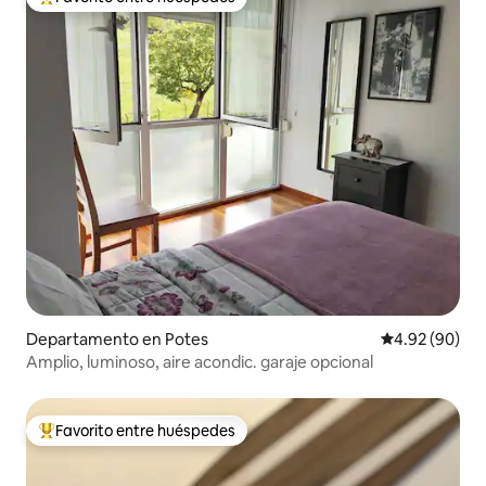
De los mejores en Favorito entre huéspedes
Departamento en Potes
Calificación p
4.92 (90)
Amplio, luminoso, aire acondic. garaje opcional
Favorito entre huéspedes
De los mejores en Favorito entre huéspedes