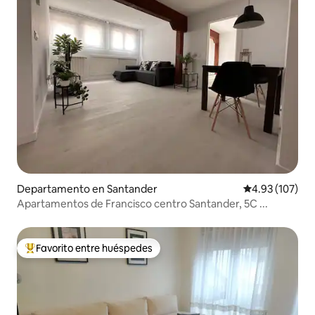
Departamento en Santander
Calificación p
4.93 (107)
Apartamentos de Francisco centro Santander, 5C ...
Favorito entre huéspedes
De los mejores en Favorito entre huéspedes