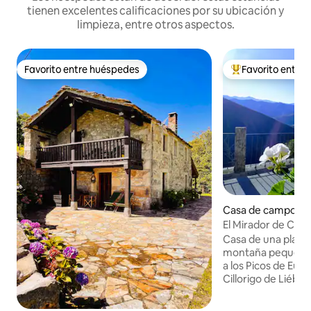
tienen excelentes calificaciones por su ubicación y
limpieza, entre otros aspectos.
Favorito entre huéspedes
Favorito entre
Favorito entre huéspedes
De los mejores en
Casa de campo e
El Mirador de Cobe
en Picos
Casa de una plant
montaña pequeño y
a los Picos de Euro
Cillorigo de Liéban
desconectar y est
naturaleza. Potes 