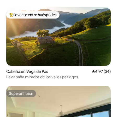
Favorito entre huéspedes
De los mejores en Favorito entre huéspedes
Cabaña en Vega de Pas
Calificación p
4.97 (34)
La cabaña mirador de los valles pasiegos
Superanfitrión
Superanfitrión