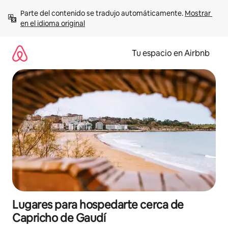
Ir
Parte del contenido se tradujo automáticamente. 
Mostrar 
al
en el idioma original
contenido
Tu espacio en Airbnb
Lugares para hospedarte cerca de
Capricho de Gaudí