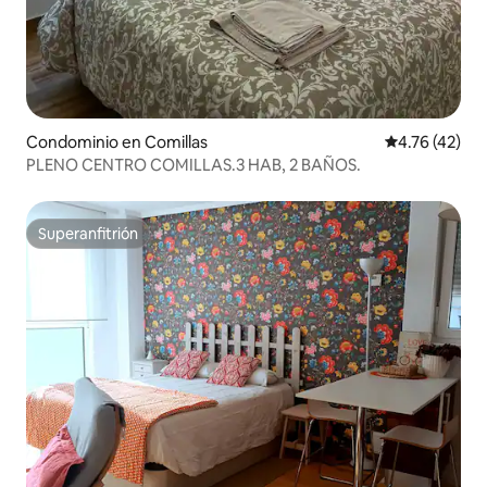
Condominio en Comillas
Calificación 
4.76 (42)
PLENO CENTRO COMILLAS.3 HAB, 2 BAÑOS.
Superanfitrión
Superanfitrión