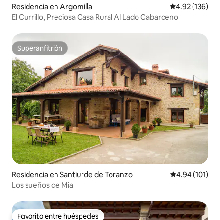
Residencia en Argomilla
Calificación p
4.92 (136)
El Currillo, Preciosa Casa Rural Al Lado Cabarceno
Superanfitrión
Superanfitrión
Residencia en Santiurde de Toranzo
Calificación p
4.94 (101)
Los sueños de Mia
Favorito entre huéspedes