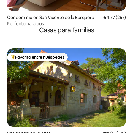
Condominio en San Vicente de la Barquera
Calificación p
4.77 (257)
Perfecto para dos
Casas para familias
Favorito entre huéspedes
De los mejores en Favorito entre huéspedes