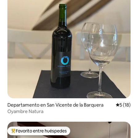
Departamento en San Vicente de la Barquera
Calificaci
5 (18)
Oyambre Natura
Favorito entre huéspedes
De los mejores en Favorito entre huéspedes