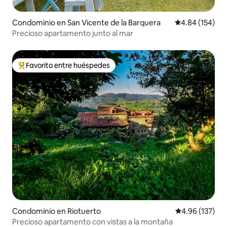
Condominio en San Vicente de la Barquera
Calificación pr
4.84 (154)
Precioso apartamento junto al mar
Favorito entre huéspedes
De los mejores en Favorito entre huéspedes
Condominio en Riotuerto
Calificación p
4.96 (137)
Precioso apartamento con vistas a la montaña