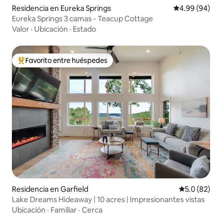
Residencia en Eureka Springs
Calificación p
4.99 (94)
Eureka Springs 3 camas - Teacup Cottage
Valor
·
Ubicación
·
Estado
Favorito entre huéspedes
De los mejores en Favorito entre huéspedes
Residencia en Garfield
Calificación
5.0 (82)
Lake Dreams Hideaway | 10 acres | Impresionantes vistas
Ubicación
·
Familiar
·
Cerca