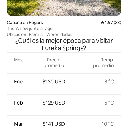
Cabaña en Rogers
Calificación 
4.97 (33)
The Willow junto al lago
Ubicación
·
Familiar
·
Amenidades
¿Cuál es la mejor época para visitar
Eureka Springs?
Mes
Precio
Temp.
promedio
promedio
Ene
$130 USD
3 °C
Feb
$129 USD
5 °C
Mar
$141 USD
10 °C