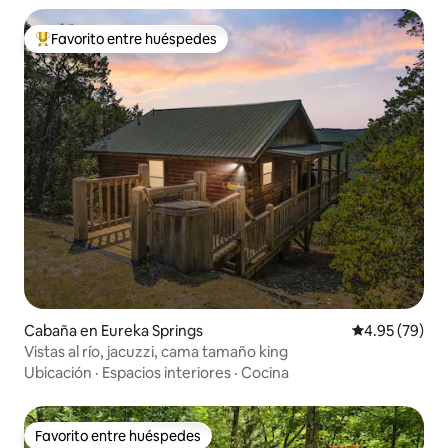
Favorito entre huéspedes
De los mejores en Favorito entre huéspedes
Cabaña en Eureka Springs
Calificación p
4.95 (79)
Vistas al río, jacuzzi, cama tamaño king
Ubicación
·
Espacios interiores
·
Cocina
Favorito entre huéspedes
Favorito entre huéspedes