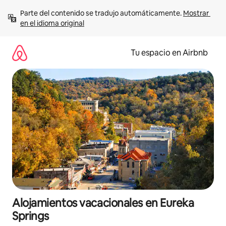
Ir
Parte del contenido se tradujo automáticamente. 
Mostrar 
al
en el idioma original
contenido
Tu espacio en Airbnb
Alojamientos vacacionales en Eureka
Springs