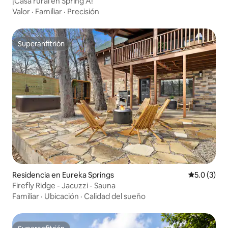
¡Casa rural en Spring A!
Valor
·
Familiar
·
Precisión
Superanfitrión
Superanfitrión
Residencia en Eureka Springs
Calificació
5.0 (3)
Firefly Ridge - Jacuzzi - Sauna
Familiar
·
Ubicación
·
Calidad del sueño