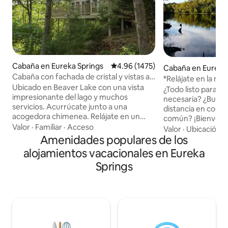
Cabaña en Eureka Springs
Calificación promedio: 4.96 de 5;
4.96 (1475)
Cabaña en Eureka 
Cabaña con fachada de cristal y vistas al
*Relájate en la nat
lago
Ubicado en Beaver Lake con una vista
y acceso al río
¿Todo listo para 
impresionante del lago y muchos
necesaria? ¿Busca
servicios. Acurrúcate junto a una
distancia en coche
acogedora chimenea. Relájate en un
común? ¡Bienvenid
jacuzzi para dos a la luz de las velas (no
Valor
·
Familiar
·
Acceso
al White River Val
Valor
·
Ubicación
·
es una bañera de hidromasaje) con vista
Amenidades populares de los
moderno albergue 
al hermoso paisaje de las montañas
frente al río y con 
alojamientos vacacionales en Eureka
Ozark. Duerme en una cama tamaño
encuentra en una 
Springs
king Sleep Number con la parte superior
el valle del río Wh
acolchada mientras contemplas las
naturaleza y a solo
estrellas y las copas de los árboles a
del río White. Con
través de los frontones de vidrio.
comodidades mode
Disfruta de la terraza con parrilla de gas
para disfrutar de 
y una cocina completa, totalmente
relajantes... ¡así q
equipada con utensilios y suministros.
fresco, recarga ene