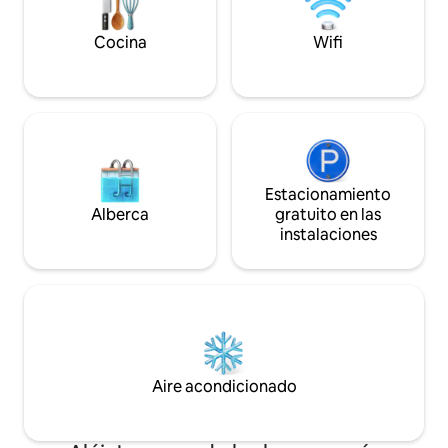
Cargo por mascota: $75 por el 1er perro;
escapada tranquil
$25 por el 2do perro. Máximo 2. No se
Cocina
Wifi
admiten gatos
Estacionamiento
Alberca
gratuito en las
instalaciones
Aire acondicionado