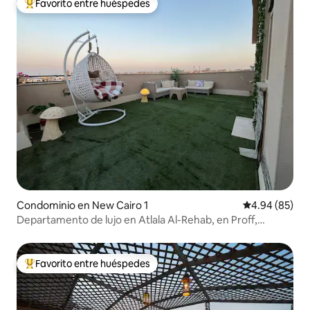
Favorito entre huéspedes
De los mejores en Favorito entre huéspedes
Condominio en New Cairo 1
Calificación p
4.94 (85)
Departamento de lujo en Atlala Al-Rehab, en Proff,
totalmente climatizado, con excelente wifi.
Favorito entre huéspedes
De los mejores en Favorito entre huéspedes