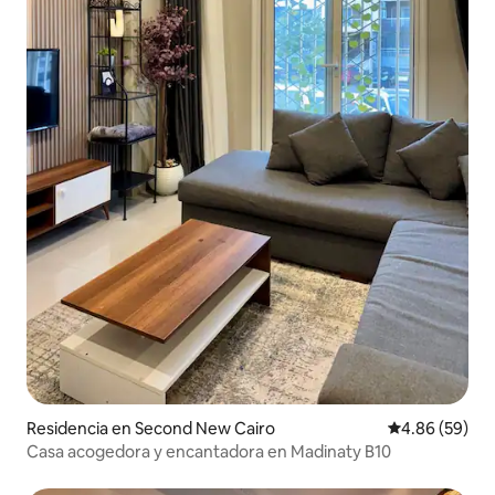
Residencia en Second New Cairo
Calificación p
4.86 (59)
Casa acogedora y encantadora en Madinaty B10