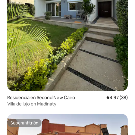
Residencia en Second New Cairo
Calificación p
4.97 (38)
Villa de lujo en Madinaty
Superanfitrión
Superanfitrión