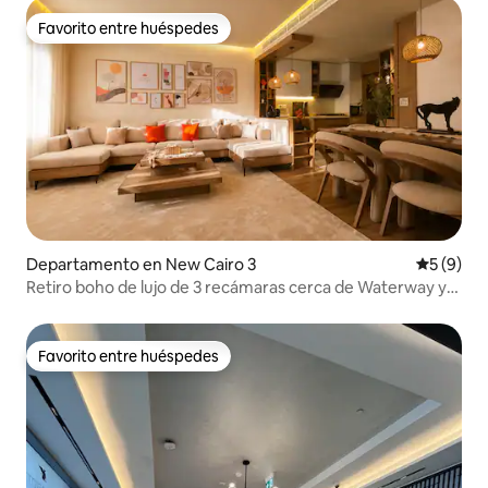
Favorito entre huéspedes
Favorito entre huéspedes
Departamento en New Cairo 3
Calificac
5 (9)
Retiro boho de lujo de 3 recámaras cerca de Waterway y
CFC /8
Favorito entre huéspedes
Favorito entre huéspedes