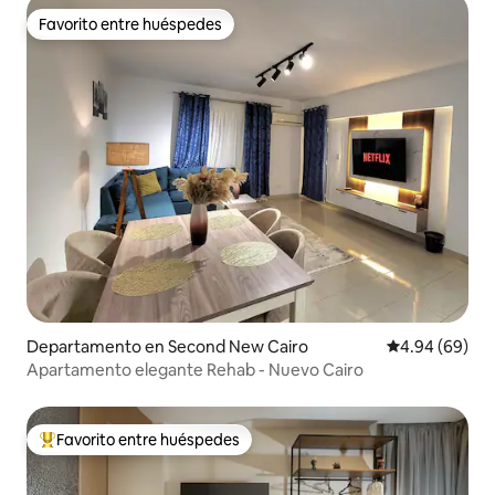
Favorito entre huéspedes
Favorito entre huéspedes
Departamento en Second New Cairo
Calificación p
4.94 (69)
Apartamento elegante Rehab - Nuevo Cairo
Favorito entre huéspedes
De los mejores en Favorito entre huéspedes