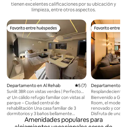
tienen excelentes calificaciones por su ubicación y
limpieza, entre otros aspectos.
Favorito entre huéspedes
Favorito entre h
Favorito entre huéspedes
Favorito entre h
Departamento en Al Rehab
Calificación promedio: 5 de
5 (7)
Departamento en
ew Cairo
Sunlit 3BR con vistas verdes | Perfecto
Resplandeciente 1
para familias
Landmark stays
🌿 Un cálido refugio familiar con vistas al
Bienvenido a Glea
parque – Ciudad central de
Room, el moderno
rehabilitación Una casa familiar de 3
renovado y comp
dormitorios y 3 baños bellamente
Disfruta de una e
Amenidades populares para
renovada con muebles nuevos, suelos
aire acondicionad
de madera y vistas al parque desde
comodidad. Elegant