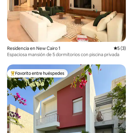
Residencia en New Cairo 1
Calificac
5 (3)
Espaciosa mansión de 5 dormitorios con piscina privada
Favorito entre huéspedes
De los mejores en Favorito entre huéspedes