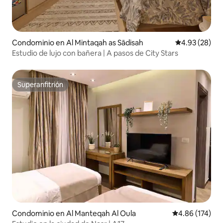
Condominio en Al Mintaqah as Sādisah
Calificación p
4.93 (28)
Estudio de lujo con bañera | A pasos de City Stars
Superanfitrión
Superanfitrión
Condominio en Al Manteqah Al Oula
Calificación p
4.86 (174)