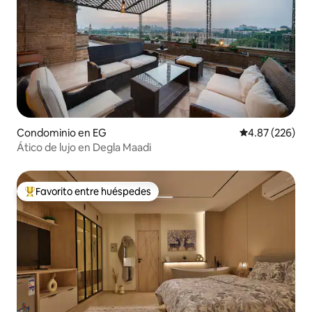
Condominio en EG
Calificación pr
4.87 (226)
Ático de lujo en Degla Maadi
Favorito entre huéspedes
De los mejores en Favorito entre huéspedes