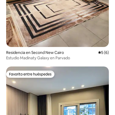
Residencia en Second New Cairo
Calificac
5 (6)
Estudio Madinaty Galaxy en Parvado
Favorito entre huéspedes
Favorito entre huéspedes