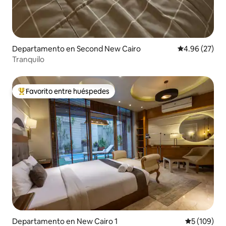
Departamento en Second New Cairo
Calificación p
4.96 (27)
Tranquilo
Favorito entre huéspedes
De los mejores en Favorito entre huéspedes
Departamento en New Cairo 1
Calificació
5 (109)