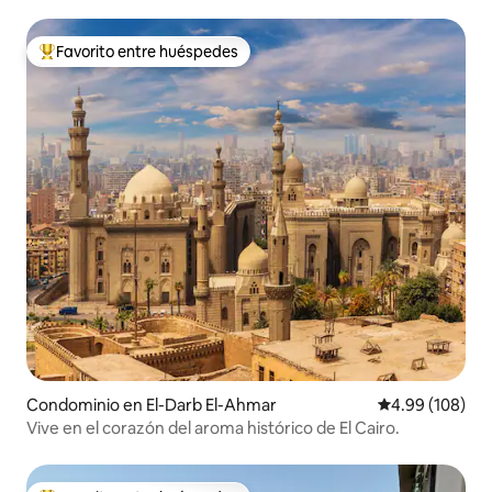
para sillas de ruedas, A
Favorito entre huéspedes
De los mejores en Favorito entre huéspedes
Condominio en El-Darb El-Ahmar
Calificación pr
4.99 (108)
Vive en el corazón del aroma histórico de El Cairo.