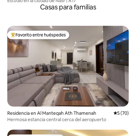
Estudio en la ciudad de Nasr | A17
Casas para familias
Favorito entre huéspedes
De los mejores en Favorito entre huéspedes
Residencia en Al Manteqah Ath Thamenah
Calificaci
5 (70)
Hermosa estancia central cerca del aeropuerto